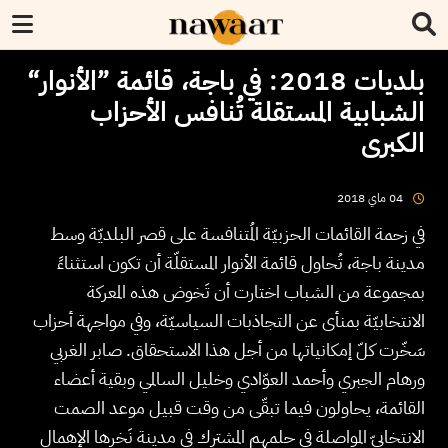
بلديات 2018: في باجة، قائمة ”الأنوار“
الشبابية المستقلة تُنافس الأحزاب
الكبرى
2018
ماي
04
في زحمة القائمات الحزبيّة المُتنافسة على قصر البلديّة وسط
مدينة باجة، تُحاول قائمة الأنوار المستقلّة أن تكون استثناءً
بمجموعة من الشباب اختارت أن تَخوض هذه المعركة
الانتخابيّة بمنأى عن التجاذبات السياسيّة، وفي مواجهة أحزاب
سَخّرت كلّ إمكانياتها من أجل هذا الاستحقاق. صابر الغربي
ورهام الجبري وأحمد العوّادي وخليل السالمي وبقية أعضاء
القائمة، يحاولون فيما تبقّى من وقت قبيل موعد الصمت
الانتخابيّ المواصلة في حلمهم المشترك في مدينة نَخرها الإهمال