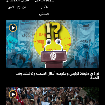
سميح الباجي
سيف الكوساني
مونتاج
- صور
عكاز
صحفي
نواة في دقيقة: الرئيس وحكومته أبطال الصمت والاختفاء وقت
الشدة