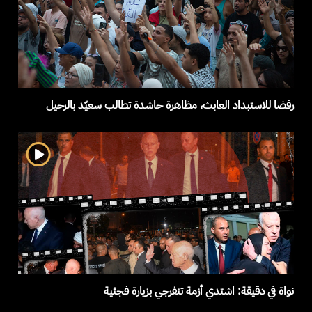
رفضا للاستبداد العابث، مظاهرة حاشدة تطالب سعيّد بالرحيل
نواة في دقيقة: اشتدي أزمة تنفرجي بزيارة فجئية