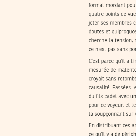
format mordant pour
quatre points de vue
jeter ses membres c
doutes et quiproquos 
cherche la tension, 
ce n’est pas sans por
C’est parce qu’il a l
mesurée de malenten
croyait sans retombé
causalité. Passées l
du fils cadet avec u
pour ce voyeur, et le
la soupçonnant sur 
En distribuant ces a
ce qu’il y a de périp