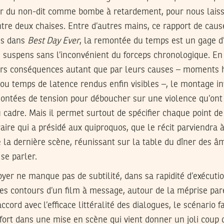
our du non-dit comme bombe à retardement, pour nous laiss
tre deux chaises. Entre d’autres mains, ce rapport de cause 
is dans
Best Day Ever
, la remontée du temps est un gage d’e
u suspens sans l’inconvénient du forceps chronologique. En 
urs conséquences autant que par leurs causes – moments 
 ou temps de latence rendus enfin visibles –, le montage i
ntées de tension pour déboucher sur une violence qu’ont l
u cadre. Mais il permet surtout de spécifier chaque point de
traire qui a présidé aux quiproquos, que le récit parviendra
 de la dernière scène, réunissant sur la table du dîner des 
se parler.
foyer ne manque pas de subtilité, dans sa rapidité d’exécuti
les contours d’un film à message, autour de la méprise par
cord avec l’efficace littéralité des dialogues, le scénario f
ort dans une mise en scène qui vient donner un joli coup 