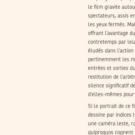
le film gravite aut
spectateurs, assis en
les yeux fermés. Ma
offrant l’avantage d
contretemps par le
éludés dans l’action
pertinemment les mo
entrées et sorties d
restitution de l’arbi
silence significatif
d’elles-mêmes pour 
Si le portrait de ce 
dessine par indices 
une caméra leste, rac
quiproquos cognent f