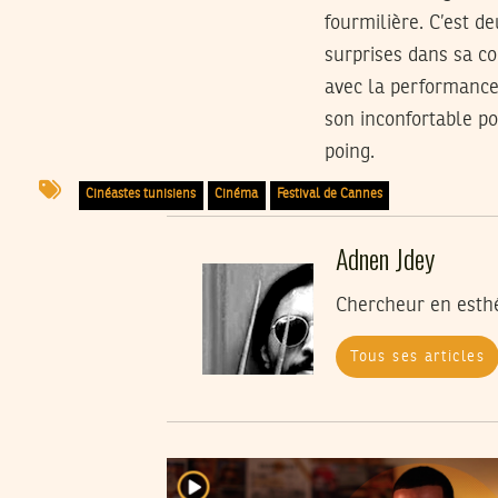
fourmilière. C’est d
surprises dans sa c
avec la performance
son inconfortable po
poing.
Cinéastes tunisiens
Cinéma
Festival de Cannes
Adnen Jdey
Chercheur en esthét
Tous ses articles