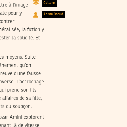
Culture
tre à l’image
iale pour y
Anissa Daoud
contrer
éralisée, la fiction y
ter la solidité. Et
ses moyens. Suite
vénement qu’on
preuve d’une fausse
nverse : l’accrochage
qui prend son fils
affaires de sa fille,
uts du soupçon.
oozar Amini explorent
enant là de vitesse,