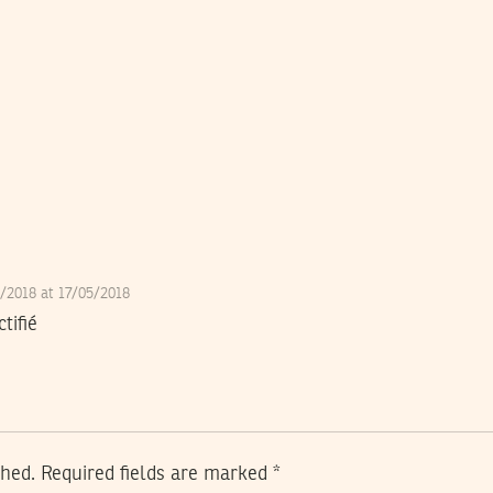
5/2018 at 17/05/2018
tifié
shed.
Required fields are marked
*