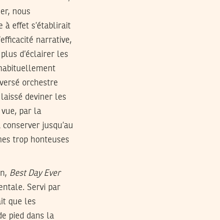
er, nous
à effet s’établirait
fficacité narrative,
plus d’éclairer les
habituellement
nversé orchestre
aissé deviner les
 vue, par la
 à conserver jusqu’au
âmes trop honteuses
on,
Best Day Ever
entale. Servi par
ait que les
de pied dans la