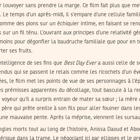
 louvoyer sans prendre la marge. Ce film fait plus que met
. Le temps d’un après-midi, il s’empare d’une cellule famil
omme des pions sur un échiquier intime, en faisant se ren
sur un fil ténu. L’ouvrant aux principes d’une relativité gén
moins pour dégonfler la baudruche familiale que pour en tes
ter ses fruits.
’intelligence de ses fins que
Best Day Ever
a aussi celle de 
dus qui se passent le relais comme les ricochets d’un é
es, le film met les points de vue de ses personnages à l’é
es prémisses apparentes du décollage, tout bascule à la re
n voyeur qu’il a surpris entrain de mater sa sœur ; la mère 
 père qui prête oreille à son fils pour aller fouiner dans les 
une mauvaise pente. Après la méprise, viennent les sursa
ngles morts tout au long de l’histoire, Anissa Daoud et Ab
hérique dans la trame. Le négociant ici par ellipses et le pr