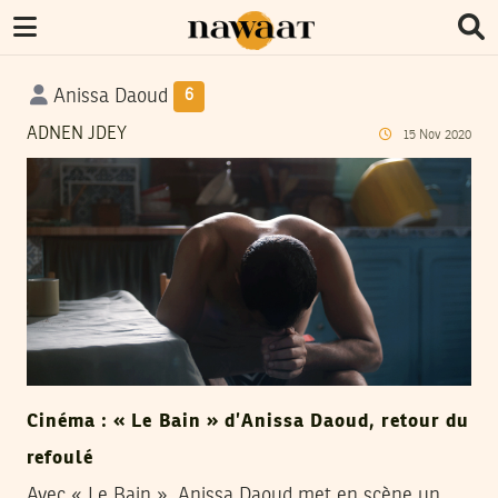
Anissa Daoud
6
ADNEN JDEY
15
Nov
2020
Cinéma : « Le Bain » d’Anissa Daoud, retour du
refoulé
Avec « Le Bain », Anissa Daoud met en scène un