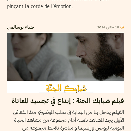
pinçant la corde de l’émotion.
2016
جانفي
18
ضياء بوسالمي
فيلم شبابك الجنة : إبداع في تجسيد المعاناة
الفيلم يدخل بنا من البداية في صلب الموضوع، منذ الدّقائق
الأولى يجد المشاهد نفسه أمام مجموعة من مشاهد الحياة
اليومية لزوجين و إبنتهما و مباشرة نلاحظ مجموعة من