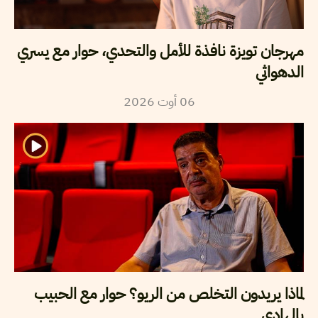
مهرجان تويزة نافذة للأمل والتحدي، حوار مع يسري
الدهواثي
2026
أوت
06
لماذا يريدون التخلص من الريو؟ حوار مع الحبيب
بالهادي