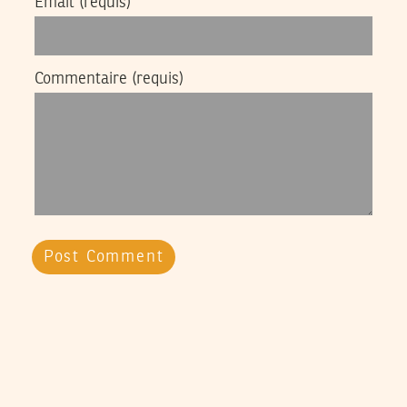
Email
(requis)
Commentaire
(requis)