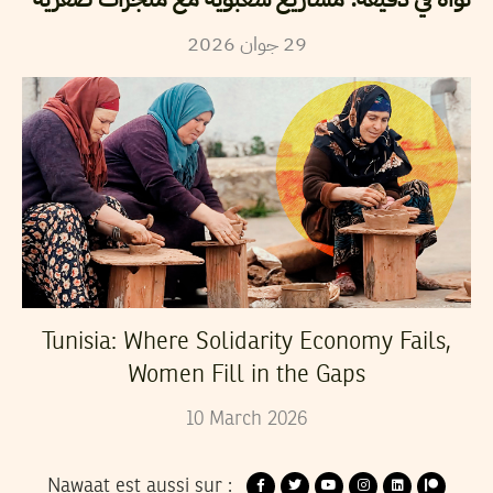
2026
جوان
29
Tunisia: Where Solidarity Economy Fails,
Women Fill in the Gaps
10
March
2026
Nawaat est aussi sur :