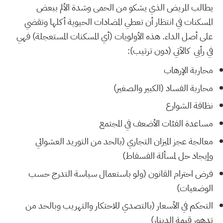
يطالب المريض الذي يشكو من الحمى وشدة الألم ببعض
المسكنات في انتظار أن تعطي المضادات الحيوية أكلها وتقضي
على أصل الداء. هذه الأولويات (أي المسكنات المستعجلة) فهي
في رأيي كالآتي (دون ترتيب):
محاربة الإرهاب
محاربة الفساد (الكبير والصغير)
نظافة الشوارع
مساعدة الفئات الأضعف في المجتمع
معالجة عجز الميزان التجاري (بالحد من التوريد العشوائي
وإيجاد حل لمسألة الفسفاط)
فرض احترام القانون (ولو باستعمال سياسة التدرج حسب
الوضعيات)
التحكم في الأسعار (بالتصدي للاحتكار والتهريب وبالحد من
تدهور قيمة الدينار)