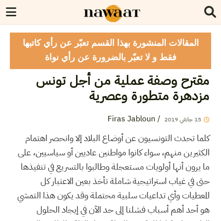
المقالات المنشورة بهذا القسم تعبّر عن رأي كاتبها
فقط و لا تعبّر بالضرورة عن رأي نواة
مقترح وصفة عملية من أجل تونس
مزدهرة متطورة وعصرية
Firas Jabloun
/
15
جانفي
2019
كلما تحدث التونسيون عن أوضاع البلاد إلا وانحصر اهتمام
الكثيرين منهم، سواء كانوا مواطنين عاديين أو سياسيين، على
ما يرون أنها أولويات مستعجلة وطالبوا بالتسريع في تنفيذها
حتى في غياب استراتيجية شاملة تأخذ بعين الاعتبار كل
المعطيات وأي تداعيات سلبية محتملة وقد يكون هذا التمشي
هو أحد أهم أسباب فشلنا إلى حد الآن في إيجاد الحلول