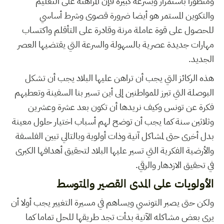
ومتطورا باستمرار وبسرعة كبيرة فإن المراهنة على التعليم
والتكوين المستمر هو أيضا ضرورة قصوى وشرط أساسي
للحصول على قوة عاملة مرنة وقادرة على التأقلم واكتساب
مهارات جديدة عصرية بالسهولة والسرعة التي يقتضيها العصر
الجديد.
هذه الركائز التي يجب أن تراهن عليها البلاد يجب أن تشكل
البوصلة التي تبرز للمواطنين إلى أين تسير بنا السفينة وتعطيهم
فكرة عن تونس وكيف نريدها أن تكون بعد عشرة وعشرين
وثلاثين سنة كما يجب أن توضح لهم أسباب اختيار حلول معينة
بدل أخرى حتى لمشاكل آنية وذات أولوية وبالتالي تبين الفلسفة
والأرضية الفكرية التي تسير عليها البلاد لتحقيق أهدافها الكبرى
في تحقيق الازدهار والرقي.
الأولويات على المدى القصير والمتوسط
ولكن حتى يصبر التونسي ويساهم في مسيرة التغيير يجب أولا أن
يرى بعض مشاكله الآنية بدأت تجد طريقها للحل تماما كما