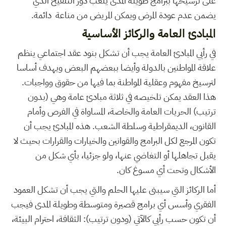
على ترسيخها ببرامج طويلة المدى يلعب دور التلقيح الذي
يضمن عدم عودة المرض ويمكن المريض من مناعة دائمة.
المبادئ العامة والركائز الأساسية
في رأيي المبادئ العامة يجب أن تشكل بنود عقد اجتماعي ينظم
علاقة المواطنين بالدولة وأيضا ببعضهم البعض ويهدف أساسا
لترسيخ مفهوم وعقلية المواطنة بما فيها من حقوق وواجبات.
هذا العقد يمكن تلخيصه في ثلاثة مبادئ عامة وهي (بدون
ترتيب)
الحريات العامة والخاصة،
المساواة في الفرص وأمام
القانون،
الديمقراطية وسلطة الشعب
. هذه المبادئ يجب أن
تكون المرجع لكل البرامج والقوانين والخيارات والقرارات بحيث لا
يقبل تجاهلها أو التغاضي عنها، ولو جزئيا، بأي شكل من
الأشكال وتحت أي مسوغ كان.
أما الركائز التي سيبنى عليها الحلم والتي يجب أن تشكل العمود
الفقري وأسس أي برامج قصيرة ومتوسطة وطويلة المدى فيجب
أن تكون حسب رأيي كالآتي (ودون ترتيب):
الثقافة،
احترام البيئة،