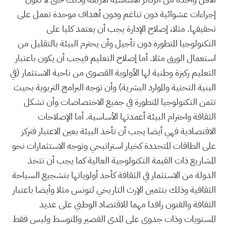
إجراءات عشوائية دون تناغم ودون أهداف موحدة تعمل على
تحقيقها. مثلا، إصلاح الإدارة يجب أن يعتمد كليا على
التكنولوجيا المتطورة دون تأجيل وأن يحترم البيئة بالتقليل من
استعمال الورق مثلا. أما إصلاح التعليم فيجب أن يكون باعتبار
التعليم ركيزة وطنية لها الأولوية القصوى من ناحية الاستثمار (في
البنية التحتية والموارد البشرية) وأن توجه البرامج التربوية بحيث
تثمن التكنولوجيا المتطورة في جميع الاختصاصات وأن تشكل
الثقافة واحترام البيئة أعمدتها الأساسية. أما الإصلاحات
الاقتصادية فهي أيضا يجب أن تأخذ البيئة بعين الاعتبار فتركز
على الطاقات المتجددة كخيار استراتيجي وتوجه الاستثمارات نحو
المشاريع ذات القيمة التكنولوجية العالية كما يجب أن تتخذ
الدولة من الاستثمار في الثقافة كأحد أولوياتها بتشجيع السياحة
الثقافية وذلك بتثمين الإرث التاريخي لتونس مثلا وأيضا باعتبار
الثقافة والفنون رافدا مهما للاقتصاد الوطني على عديد
المستويات وذات جدوى على المدى القصير والمتوسط وليس فقط