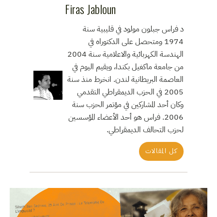
Firas Jabloun
د فراس جبلون مولود في قليبية سنة
1974 ومتحصل على الدكتوراه في
الهندسة الكهربائية والاعلامية سنة 2004
من جامعة ماكغيل بكندا، ويقيم اليوم في
العاصمة البريطانية لندن. انخرط منذ سنة
2005 في الحزب الديمقراطي التقدمي
وكان أحد المشاركين في مؤتمر الحزب سنة
2006. فراس هو أحد الأعضاء المؤسسين
لحزب التحالف الديمقراطي.
كل المقالات