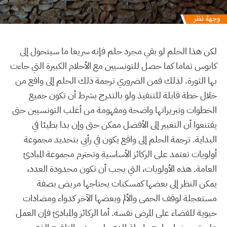
لكن هذا الحلم لو بقي مجرد حلم فإنه سريعا ما سيتحول إلى
كابوس تماما كما حصل للتونسيين مع الأحلام الكبيرة التي جاءت
بها الثورة. لذلك فمن الضروري ترجمة ذلك الحلم إلى واقع من
خلال خطة قابلة للتنفيذ ولو بالتدرج بشرط أن تكون جميع
الخطوات وتبريراتها واضحة ومفهومة من أغلب التونسيين حتى
يقتنعوا أن التغيير إلى الأفضل ممكن حتى وإن بدا بطيئا في
البداية. ترجمة الحلم إلى واقع يكون في رأيي بتحديد مجموعة
أولويات تعتمد على الركائز الأساسية وتحترم مجموعة المبادئ
العامة. هذه الأولويات، التي يجب أن تكون محدودة العدد،
يمكن النظر إلى بعضها كمسكنات يحتاجها مريض بصفة
مستعجلة لوقف الحمى والألم وبعضها الآخر كدواء ومضادات
حيوية للقضاء على المرض نفسه. أما الركائز والمبادئ فإن العمل