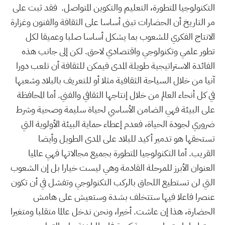
التكنولوجيا المتطورة،
التعليم والتكوين المتواصل
.
فقد ثبت على
مر التاريخ أن الحضارات تبنى أساسا على الثقافة والفنون وغزارة
الانتاج الفكري للشعوب بما يشكل أساسا صلبا وعميقا لكل
تطور علمي وتكنولوجي واقتصادي لاحق. لكن إلى جانب هذه
الفائدة الاستراتيجية طويلة المدى فيمكن للثقافة أن تلعب دورا
آنيا من خلال السياحة الثقافية مثلا أو للتعريف بالبلاد وشعبها
في كل أنحاء العالم من خلال إنتاجها الثقافي والفني. أما المحافظة
على البيئة فهي الضامن الأساسي لحياة سليمة وصحية وشرط
ضروري لجودة الحياة، فعدم إعطاء حماية البيئة الأولوية التي
تستحقها هو تدمير أكيد للبلاد على المدى الطويل وأيضا
القريب. أما التكنولوجيا المتطورة بجميع مجالاتها فهي عالميا
العنوان الأبرز للمرحلة القادمة وهي ليست خيارا بل إن الشعوب
التي لن تستطيع اللحاق بالركب التكنولوجي وتفشل في أن تكون
عنصرا فاعلا فيها ستتخلف بشدة وستعيش على هامش
الحضارة، هذا إن عاشت. أخيرا، ونحن ندخل عالما متقلبا ومتغيرا