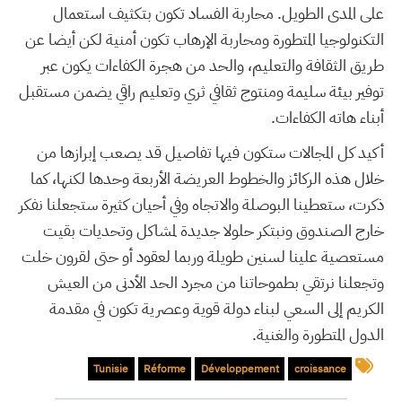
على المدى الطويل. محاربة الفساد تكون بتكثيف استعمال
التكنولوجيا المتطورة ومحاربة الإرهاب تكون أمنية لكن أيضا عن
طريق الثقافة والتعليم، والحد من هجرة الكفاءات يكون عبر
توفير بيئة سليمة ومنتوج ثقافي ثري وتعليم راقي يضمن مستقبل
أبناء هاته الكفاءات.
أكيد كل المجالات ستكون فيها تفاصيل قد يصعب إبرازها من
خلال هذه الركائز والخطوط العريضة الأربعة وحدها لكنها، كما
ذكرت، ستعطينا البوصلة والاتجاه وفي أحيان كثيرة ستجعلنا نفكر
خارج الصندوق ونبتكر حلولا جديدة لمشاكل وتحديات بقيت
مستعصية علينا لسنين طويلة وربما لعقود أو حتى لقرون خلت
وتجعلنا نرتقي بطموحاتنا من مجرد الحد الأدنى من العيش
الكريم إلى السعي لبناء دولة قوية وعصرية تكون في مقدمة
الدول المتطورة والغنية.
Tunisie
Réforme
Développement
croissance