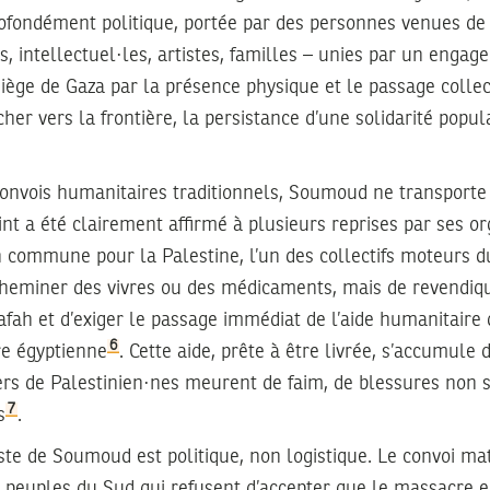
ofondément politique, portée par des personnes venues de 
s, intellectuel·les, artistes, familles – unies par un enga
 siège de Gaza par la présence physique et le passage collect
er vers la frontière, la persistance d’une solidarité popu
 convois humanitaires traditionnels, Soumoud ne transporte
oint a été clairement affirmé à plusieurs reprises par ses or
n commune pour la Palestine, l’un des collectifs moteurs du
acheminer des vivres ou des médicaments, mais de revendiqu
afah et d’exiger le passage immédiat de l’aide humanitaire 
6
re égyptienne
. Cette aide, prête à être livrée, s’accumule 
iers de Palestinien·nes meurent de faim, de blessures non 
7
s
.
ste de Soumoud est politique, non logistique. Le convoi ma
es peuples du Sud qui refusent d’accepter que le massacre e