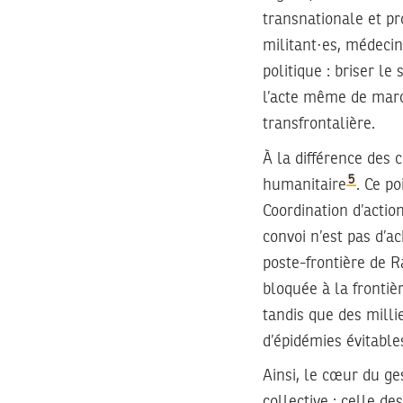
transnationale et pr
militant·es, médecin
politique : briser le
l’acte même de march
transfrontalière.
À la différence des
5
humanitaire
. Ce p
Coordination d’actio
convoi n’est pas d’
poste-frontière de R
bloquée à la frontiè
tandis que des mill
d’épidémies évitable
Ainsi, le cœur du ge
collective : celle d