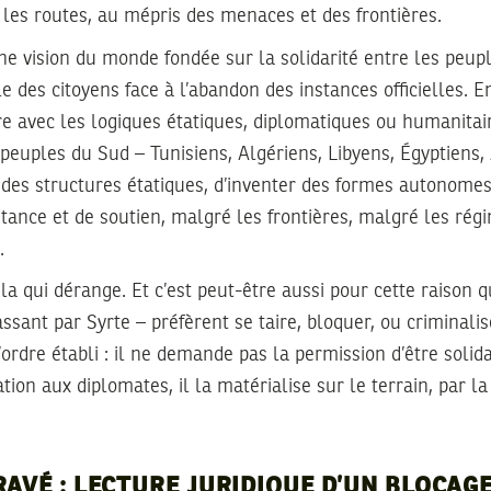
r les routes, au mépris des menaces et des frontières.
 vision du monde fondée sur la solidarité entre les peupl
 des citoyens face à l’abandon des instances officielles. En
e avec les logiques étatiques, diplomatiques ou humanitair
peuples du Sud – Tunisiens, Algériens, Libyens, Égyptiens, 
des structures étatiques, d’inventer des formes autonomes
tance et de soutien, malgré les frontières, malgré les régi
.
la qui dérange. Et c’est peut-être aussi pour cette raison q
assant par Syrte – préfèrent se taire, bloquer, ou criminali
dre établi : il ne demande pas la permission d’être solidaire
tion aux diplomates, il la matérialise sur le terrain, par la
RAVÉ : LECTURE JURIDIQUE D’UN BLOCAG