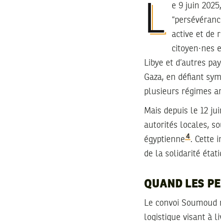
Le 9 juin 2025, depuis Tunis, un convoi civil d’une ampleur inédite – baptisé Soumoud, soit
“persévéranc
active et de
citoyen·nes e
Libye et d’autres pay
Gaza, en défiant sy
plusieurs régimes a
Mais depuis le 12 jui
autorités locales, s
4
égyptienne
. Cette 
de la solidarité éta
QUAND LES PE
Le convoi Soumoud ne
logistique visant à l