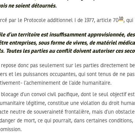
vois ne soient détournés.
10
rcé par le Protocole additionnel I de 1977, article 70
, qui
ile d’un territoire est insuffisamment approvisionnée, des
être entreprises, sous forme de vivres, de matériel médica
. Toutes les parties au conflit doivent autoriser ces seco
 repose donc pas seulement sur les parties directement be
tiers et les puissances occupantes, qui sont tenus de ne pa
ctivement- l’acheminement de l’aide humanitaire.
blocage d’un convoi civil pacifique, dont le seul objectif e
humanitaire légitime, constitue une violation du droit human
 acte neutre de souveraineté frontalière, mais d’un obstacle
danger de mort, ce qui pourrait, dans certaines conditions, 
 omission.