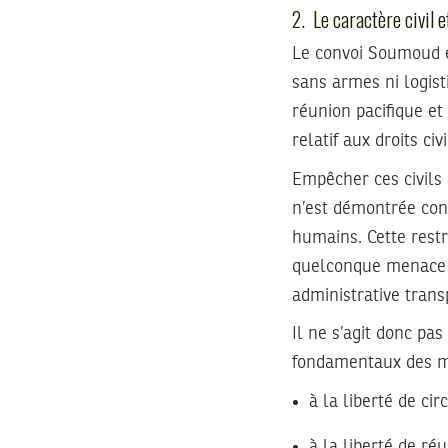
2. Le caractère civil e
Le convoi Soumoud es
sans armes ni logist
réunion pacifique et
relatif aux droits civ
Empêcher ces civils
n’est démontrée cons
humains. Cette restri
quelconque menace s
administrative trans
Il ne s’agit donc pa
fondamentaux des m
à la liberté de cir
à la liberté de réu