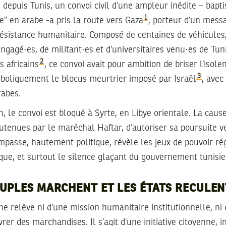
1
e” en arabe -a pris la route vers Gaza
, porteur d’un messa
 résistance humanitaire. Composé de centaines de véhicules
ngagé·es, de militant·es et d’universitaires venu·es de Tuni
2
s africains
, ce convoi avait pour ambition de briser l’isol
3
mboliquement le blocus meurtrier imposé par Israël
, avec
rabes.
n, le convoi est bloqué à Syrte, en Libye orientale. La caus
outenues par le maréchal Haftar, d’autoriser sa poursuite ve
impasse, hautement politique, révèle les jeux de pouvoir ré
tique, et surtout le silence glaçant du gouvernement tunisie
UPLES MARCHENT ET LES ÉTATS RECULEN
 relève ni d’une mission humanitaire institutionnelle, ni 
ivrer des marchandises. Il s’agit d’une initiative citoyenne,