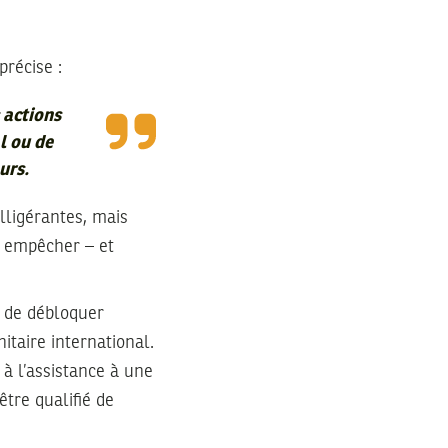
 précise :
 actions
l ou de
urs.
lligérantes, mais
s empêcher – et
st de débloquer
itaire international.
 à l’assistance à une
être qualifié de