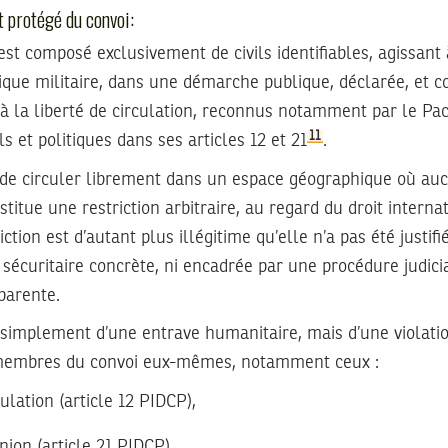
t protégé du convoi:
t composé exclusivement de civils identifiables, agissant 
ique militaire, dans une démarche publique, déclarée, et c
 à la liberté de circulation, reconnus notamment par le Pac
11
ils et politiques dans ses articles 12 et 21
.
 de circuler librement dans un espace géographique où au
titue une restriction arbitraire, au regard du droit internat
ction est d’autant plus illégitime qu’elle n’a pas été justif
écuritaire concrète, ni encadrée par une procédure judicia
parente.
s simplement d’une entrave humanitaire, mais d’une violatio
embres du convoi eux-mêmes, notamment ceux :
culation (article 12 PIDCP),
nion (article 21 PIDCP),