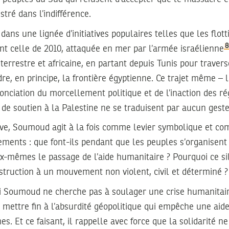
tré dans l’indifférence.
t dans une lignée d’initiatives populaires telles que les flott
8
t celle de 2010, attaquée en mer par l’armée israélienne
terrestre et africaine, en partant depuis Tunis pour travers
e, en principe, la frontière égyptienne. Ce trajet même – len
onciation du morcellement politique et de l’inaction des r
ls de soutien à la Palestine ne se traduisent par aucun geste
ive, Soumoud agit à la fois comme levier symbolique et co
ments : que font-ils pendant que les peuples s’organisent
x-mêmes le passage de l’aide humanitaire ? Pourquoi ce sil
bstruction à un mouvement non violent, civil et déterminé ?
i Soumoud ne cherche pas à soulager une crise humanitai
nd mettre fin à l’absurdité géopolitique qui empêche une aide
mes. Et ce faisant, il rappelle avec force que la solidarité n