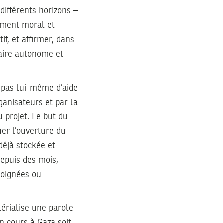
différents horizons –
gement moral et
if, et affirmer, dans
laire autonome et
 pas lui-même d’aide
ganisateurs et par la
 projet. Le but du
er l’ouverture du
déjà stockée et
depuis des mois,
soignées ou
térialise une parole
n cours à Gaza soit