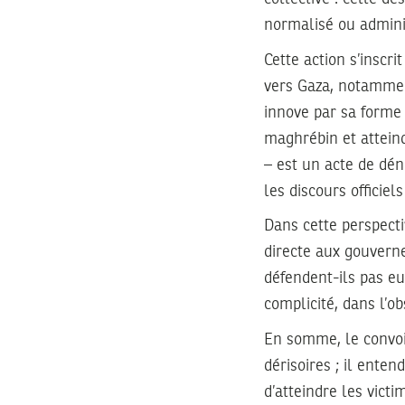
normalisé ou adminis
Cette action s’inscri
vers Gaza, notammen
innove par sa forme 
maghrébin et atteindr
– est un acte de dén
les discours officie
Dans cette perspect
directe aux gouverne
défendent-ils pas eu
complicité, dans l’o
En somme, le convo
dérisoires ; il ente
d’atteindre les victi