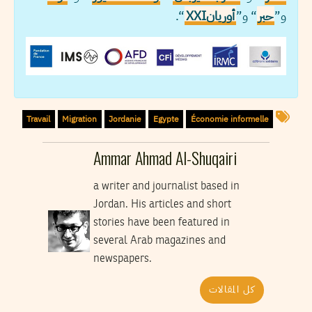
و”
حبر
“ و”
أوريانXXI
“.
Travail
Migration
Jordanie
Egypte
Économie informelle
Ammar Ahmad Al-Shuqairi
a writer and journalist based in
Jordan. His articles and short
stories have been featured in
several Arab magazines and
newspapers.
كل المقالات