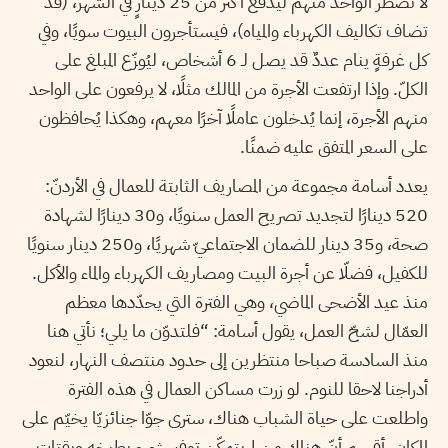
لا تضطر الواحد منهم ليدفع أكثر من 25 دينارٍ في الشهر، (قد
تضاف تكاليف الكهرباء والمياه)، فيستأجرون البيوت سويًا، وفي
كل غرفةٍ ينام عددٌ قد يصل لـ 6 أشخاص، ليُوزّع المبلغ على
الكلّ. وإذا ارتفعت الأجرة من المالك مثلًا، لا يرفعون على الواحد
منهم الأجرة، إنما يُدخلون عاملًا آخرًا معهم، وهكذا يُحافظون
على السعر المتفق عليه ضمنًا.
يعدد أسامة مجموعة من المصاريف الثابتة للعمال في الأردنّ:
520 دينارًا لتجديد تصريح العمل سنويًا، و30 دينارًا لشهادة
صحة، و35 دينار للضمان الاجتماعيّ شهريًا، و250 دينار سنويًا
للكفيل، فضلّا عن أجرة البيت ومصاريف الكهرباء والماء والأكل.
منذ عيد الأضحى الماضي، وهي الفترة التي يحدّدها معظم
العمّال لشحّ العمل، يقول أسامة: “فلتدوّن ما يلي؛ نأتي هنا
منذ السادسة صباحا منتظرين إلى حدود منتصف النهار، لنعود
أدراجنا لاحقا للنوم. لو زرت مساكن العمال في هذه الفترة
واطلعت على حياة الشباب هناك، سترى جوّا جنائزيّا يخيّم على
المكان. أقسم أنّ هناك من لم يتمكّن توفير شيء يطبخه ويقتات