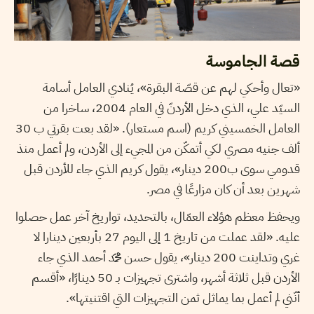
قصة الجاموسة
«تعال وأحكي لهم عن قصّة البقرة»، يُنادي العامل أسامة
السيّد علي، الذي دخل الأردنّ في العام 2004، ساخرا من
العامل الخمسيني كريم (اسم مستعار). «لقد بعت بقرتي ب 30
ألف جنيه مصري لكي أتمكّن من المجيء إلى الأردن، ولم أعمل منذ
قدومي سوى ب200 دينار»، يقول كريم الذي جاء للأردن قبل
شهرين بعد أن كان مزارعًا في مصر.
ويحفظ معظم هؤلاء العمّال، بالتحديد، تواريخ آخر عمل حصلوا
عليه. «لقد عملت من تاريخ 1 إلى اليوم 27 بأربعين دينارا لا
غري وتداينت 200 دينار»، يقول حسن محمّد أحمد الذي جاء
الأردن قبل ثلاثة أشهر، واشترى تجهيزات بـ 50 دينارًا، «أقسم
أنّني لم أعمل بما يماثل ثمن التجهيزات التي اقتنيتها».