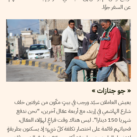
عن السفر جوًا.
« جو جنازات »
يعيش العاملان سيّد ورجب في بيتٍ مكّون من غرفتين خلف
شارع الهاشمي في إربد، مع أربعة عمّال آخرين، “نحن ندفع
شهريا 150 دينارا”. ليس هناك وقت فراغٍ لهؤلاء العمّال،
فحياتهم قائمة على اختصار تكلفة كلّ شيءٍ؛ إذ يسكنون بطريقةٍ