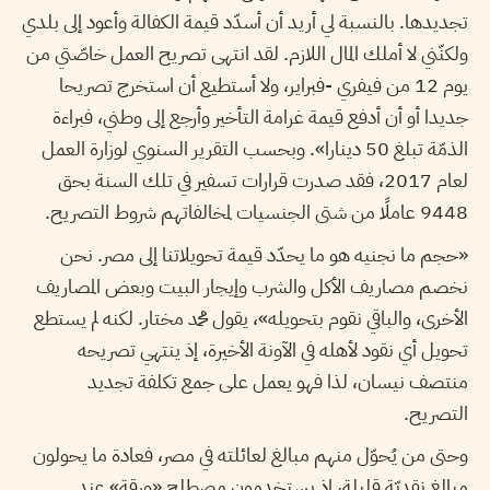
تجديدها. بالنسبة لي أريد أن أسدّد قيمة الكفالة وأعود إلى بلدي
ولكنّني لا أملك المال اللازم. لقد انتهى تصريح العمل خاصّتي من
يوم 12 من فيفري -فبراير، ولا أستطيع أن استخرج تصريحا
جديدا أو أن أدفع قيمة غرامة التأخير وأرجع إلى وطني، فبراءة
الذمّة تبلغ 50 دينارا». وبحسب التقرير السنوي لوزارة العمل
لعام 2017، فقد صدرت قرارات تسفير في تلك السنة بحق
9448 عاملًا من شتى الجنسيات لمخالفاتهم شروط التصريح.
«حجم ما نجنيه هو ما يحدّد قيمة تحويلاتنا إلى مصر. نحن
نخصم مصاريف الأكل والشرب وإيجار البيت وبعض المصاريف
الأخرى، والباقي نقوم بتحويله»، يقول محمد مختار. لكنه لم يستطع
تحويل أي نقود لأهله في الآونة الأخيرة، إذ ينتهي تصريحه
منتصف نيسان، لذا فهو يعمل على جمع تكلفة تجديد
التصريح.
وحتى من يُحوّل منهم مبالغ لعائلته في مصر، فعادة ما يحولون
مبالغ نقديّة قليلة، إذ يستخدمون مصطلح «ورقة» عند