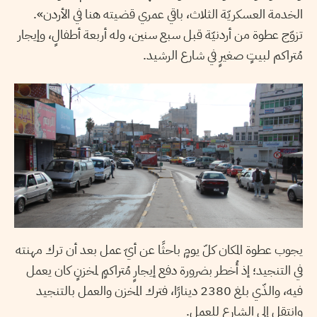
الخدمة العسكريّة الثلاث، باقي عمري قضيته هنا في الأردن».
تزوّج عطوة من أردنيّة قبل سبع سنين، وله أربعة أطفالٍ، وإيجار
مُتراكم لبيتٍ صغيرٍ في شارع الرشيد.
يجوب عطوة المكان كلّ يومٍ باحثًا عن أيّ عمل بعد أن ترك مهنته
في التنجيد؛ إذ أُخطر بضرورة دفع إيجارٍ مُتراكمٍ لمخزنٍ كان يعمل
فيه، والذّي بلغ 2380 دينارًا، فترك المخزن والعمل بالتنجيد
وانتقل إلى الشارع للعمل.