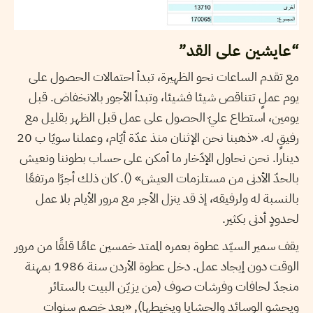
“عايشين على القد”
مع تقدم الساعات نحو الظهيرة، تبدأ احتمالات الحصول على
يوم عملٍ تتناقص شيئا فشيئا، وتبدأ الأجور بالانخفاض. قبل
يومين، استطاع عليّ الحصول على عمل قبل الظهر بقليل مع
رفيقٍ له. «ذهبنا نحن الإثنان منذ عدّة أيّام، وعملنا سويّا ب 20
دينارا. نحن نحاول الإدّخار ما أمكن على حساب بطوننا ونعيش
بالحدّ الأدنى من مستلزمات العيش» (). كان ذلك أجرًا مرتفعًا
بالنسبة له ولرفيقه، إذ قد ينزل الأجر مع مرور الأيام بلا عمل
لحدودٍ أدنى بكثير.
يقف سمير السيّد عطوة بعمره الممتد خمسين عامًا قلقًا من مرور
الوقت دون إيجاد عمل. دخل عطوة الأردن سنة 1986 بمهنة
منجدّ لحافات وفرشات صوف (من يزيّن البيت بالستائر
ويحشو الوسائد والحشايا ويخيطها), «بعد خصم سنوات