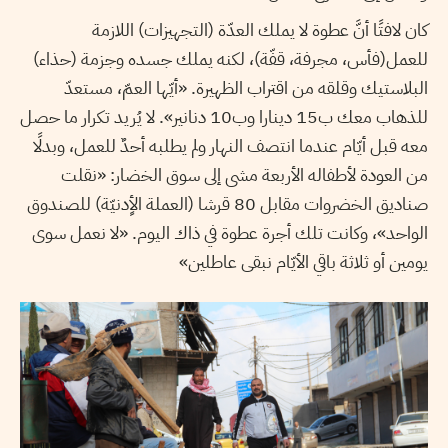
كان لافتًا أنَّ عطوة لا يملك العدّة (التجهيزات) اللازمة
للعمل(فأس، مجرفة، قفّة)، لكنه يملك جسده وجزمة (حذاء)
البلاستيك وقلقه من اقتراب الظهيرة. «أيّها العمّ، مستعدّ
للذهاب معك ب15 دينارا وب10 دنانير». لا يُريد تكرار ما حصل
معه قبل أيّام عندما انتصف النهار ولم يطلبه أحدٌ للعمل، وبدلًا
من العودة لأطفاله الأربعة مشى إلى سوق الخضار: «نقلت
صناديق الخضروات مقابل 80 قرشا (العملة الأٍدنيّة) للصندوق
الواحد»، وكانت تلك أجرة عطوة في ذاك اليوم. «لا نعمل سوى
يومين أو ثلاثة باقي الأيّام نبقى عاطلين»