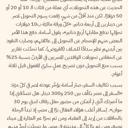
الحديث عن هذه التحويلات، أي عملة من فئات الـ 10 أو 20 أو
50 دولارًا. لكن منذ أقلَّ من شهرٍ، رُفعت رسوم التحويل لمصر
من دينارين إلى أربعة دنانير. «كلّ ورقة ماليّة ب10 دولارات
تحوّلها ندفع مقابلها أربع دنانير»، يقول أسامة. دفع هذا الأمر
البعض منهم للإحجام عن التحويل إلى عائلاتهم، وصارت النقود
بين أيديهم تطير سدادًا للسُلف (القروض). كما تحدّثت تقارير
عن انخفاض تحويلات الوافدين المصريين في الأردنّ بنسبة 25%
بسبب منع التحويل دون تصريح عملٍ ساري المفعول قبل ثلاثة
أعوام.
بسبب تكاليف السفر، صار أسامة يؤخّر عودته لمصر في كلّ مرّة:
«السفر إلى مصر يكلّف بين 250 و300 دينار. هل تصدّقني إذا
ما أخبرتك أنّني لم أتمكن من حضور حفل زفاف ابنتي يوم 30
جوان». يُسافر أغلب هؤلاء العمّال برًا إلى مصر، إذ تبدأ الرحلة
بالحافلات من إربد إلى العقبة، ومن ثم بحرًا عبر العبّارة إلى ميناء
نويبع، ومن ثم برًا كلٌّ إلى مدينته في مصر. ولم يتحدّث أحدٌ منهم