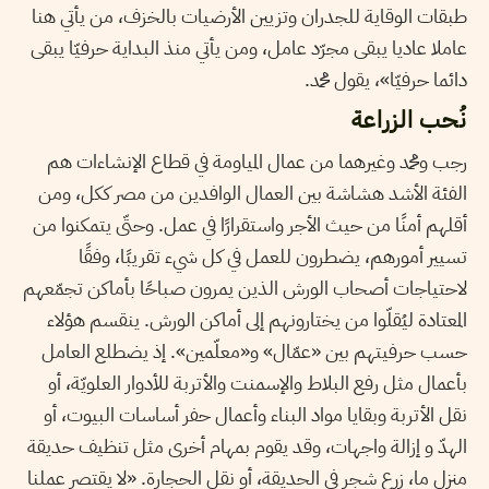
طبقات الوقاية للجدران وتزيين الأرضيات بالخزف، من يأتي هنا
عاملا عاديا يبقى مجرّد عامل، ومن يأتي منذ البداية حرفيّا يبقى
دائما حرفيّا»، يقول محمد.
نُحب الزراعة
رجب ومحمد وغيرهما من عمال المياومة في قطاع الإنشاءات هم
الفئة الأشد هشاشة بين العمال الوافدين من مصر ككل، ومن
أقلهم أمنًا من حيث الأجر واستقرارًا في عمل. وحتّى يتمكنوا من
تسيير أمورهم، يضطرون للعمل في كل شيء تقريبًا، وفقًا
لاحتياجات أصحاب الورش الذين يمرون صباحًا بأماكن تجمّعهم
المعتادة ليُقلّوا من يختارونهم إلى أماكن الورش. ينقسم هؤلاء
حسب حرفيتهم بين «عمّال» و«معلّمين». إذ يضطلع العامل
بأعمال مثل رفع البلاط والإسمنت والأتربة للأدوار العلويّة، أو
نقل الأتربة وبقايا مواد البناء وأعمال حفر أساسات البيوت، أو
الهدّ و إزالة واجهات، وقد يقوم بمهام أخرى مثل تنظيف حديقة
منزل ما، زرع شجر في الحديقة، أو نقل الحجارة. «لا يقتصر عملنا