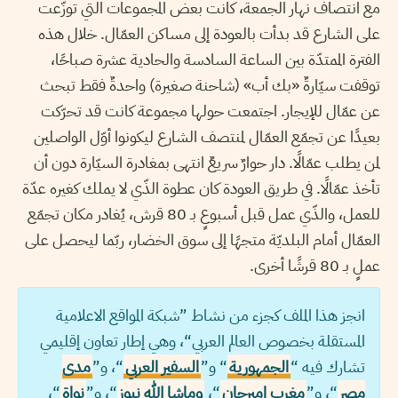
مع انتصاف نهار الجمعة، كانت بعض المجموعات التي توزّعت
على الشارع قد بدأت بالعودة إلى مساكن العمّال. خلال هذه
الفترة الممتدّة بين الساعة السادسة والحادية عشرة صباحًا،
توقفت سيّارةٌ «بك أب» (شاحنة صغيرة) واحدةٌ فقط تبحث
عن عمّال للإيجار. اجتمعت حولها مجموعة كانت قد تحرّكت
بعيدًا عن تجمّع العمّال لمنتصف الشارع ليكونوا أوّل الواصلين
لمن يطلب عمّالًا. دار حوارٌ سريعٌ انتهى بمغادرة السيّارة دون أن
تأخذ عمّالًا. في طريق العودة كان عطوة الذّي لا يملك كغيره عدّة
للعمل، والذّي عمل قبل أسبوعٍ بـ 80 قرش، يُغادر مكان تجمّع
العمّال أمام البلديّة متجهًا إلى سوق الخضار، ربّما ليحصل على
عملٍ بـ 80 قرشًا أخرى.
انجز هذا الملف كجزء من نشاط ”شبكة المواقع الاعلامية
المستقلة بخصوص العالم العربي“، وهي إطار تعاون إقليمي
تشارك فيه “
الجمهورية
“ و”
السفير العربي
“، و”
مدى
مصر
“، و”
مغرب اميرجان
“،
وماشا الله نيوز
“، و”
نواة
“،