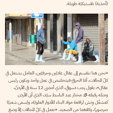
(أحذية) بلاستيكيّة طويلة.
«نحن هنا ننقسم إلى عمّال عاديّين وحرفيّين، العامل يشتغل في
كلّ المجالات، أمّا الحرفيّ فيتخصّص في عمل واحد ويكون رئيس
عمّال»، يقول رجب دسوقي، الذي أمضى 12 سنة في الأردنّ،
ومثله رفيقه محمّد مختار عبد الباسط سيّد، الذي أتى الأردن
كمشغّل وِنش (رافعة مواد البناء للأدوار العلويّة، ويُسمى شعبيًا
صرصور)، وكلاهما من الصعيد. «نعمل في كلّ المجالات إلاّ وضع