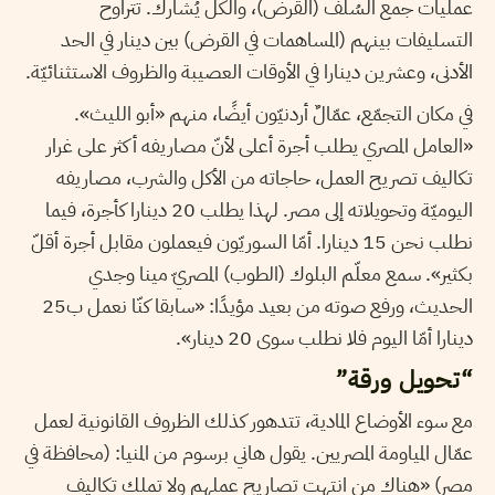
عمليات جمع السُلف (القرض)، والكل يُشارك. تتراوح
التسليفات بينهم (المساهمات في القرض) بين دينار في الحد
الأدنى، وعشرين دينارا في الأوقات العصيبة والظروف الاستثنائيّة.
في مكان التجمّع، عمّالٌ أردنيّون أيضًا، منهم «أبو الليث».
«العامل المصري يطلب أجرة أعلى لأنّ مصاريفه أكثر على غرار
تكاليف تصريح العمل، حاجاته من الأكل والشرب، مصاريفه
اليوميّة وتحويلاته إلى مصر. لهذا يطلب 20 دينارا كأجرة، فيما
نطلب نحن 15 دينارا. أمّا السوريّون فيعملون مقابل أجرة أقلّ
بكثير». سمع معلّم البلوك (الطوب) المصريّ مينا وجدي
الحديث، ورفع صوته من بعيد مؤيدًا: «سابقا كنّا نعمل ب25
دينارا أمّا اليوم فلا نطلب سوى 20 دينار».
“تحويل ورقة”
مع سوء الأوضاع المادية، تتدهور كذلك الظروف القانونية لعمل
عمّال المياومة المصريين. يقول هاني برسوم من المنيا: (محافظة في
مصر) «هناك من انتهت تصاريح عملهم ولا تملك تكاليف