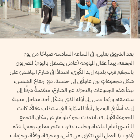
بعد الشروق بقليل، في الساعة السادسة صباحًا من يوم
الجمعة، يبدأ عمّال المياومة (عامل يشتغل باليوم) المصريون
بالتجمّع قرب بلدية إربد الكُبرى، امتدادًا في شارع الهاشميّ على
شكل مجموعاتٍ بين عامِلَيْن إلى خمسة. مع ارتفاع الشمس،
تبدأ هذه المجموعات بالتحرّك عبر الشارع، متقدمةً شرقًا إلى
منتصفه، وربّما تصل إلى أوّله الذي يشكّل أحد مداخل مدينة
إربد، أملًا في الوصول أولًا للسيّارة التي ستطلب عمّالًا. كانت
المجموعة الأولى قد ابتعدت نحو كيلو مترٍ عن مكان التجمع
الرئيسيّ أمام البلدية، وجلست قرب متجر مغلقٍ، ومعها عدّة
(أدوات) العمل التي تتكوّن من فأس، ومجرفة، وقفّة، وجزمات