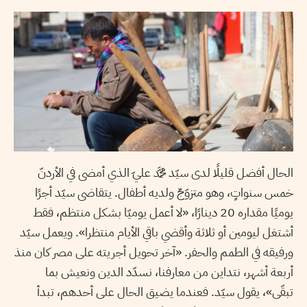
الحال أفضل قليلًا لدى سيّد محمَّد عليّ الذي أمضى في الأردنّ
خمس سنواتٍ، وهو متزوّجٌ ولديه أطفال. يتقاضى سيّد أجرًا
يوميًا مقداره 20 دينارًا، «لا أعمل يوميّا بشكل منتظم، فقط
أشتغل ليومين أو ثلاثة وأقضي باقي الأيام منتظرا». ويعمل سيّد
ورفيقه في الطمم والحفر. «آخر تحويل أجريته على مصر كان منذ
أربعة أشهر، نتداين من معارفنا، نسدّد الدين ونعيش بما
تبقّى»، يقول سيّد. فعندما يضيق الحال على أحدهم، تبدأ