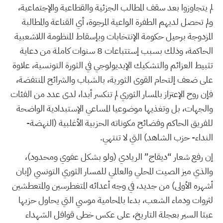
لم يتجاوزوا بعد سقف المطالب الجزئية والقطاعية والإجتماعية،
ولم تحصل لديهم الطفرة الواعية المرجوة، أي القناعة والمطالبة
المزدوجة برحيل حكومة الإنتخابات وبإسقاط المنظومة اللاشعبية
الحاكمة، وذلك بسبب إستتباعات 8 سنوات كاملة من دعاية
تثبيط العزائم والتشكيك الإيديولوجي في الثورة التونسية، علاوة
على ضعف إلتحام القوى الثورية، بالشباب والشرائح المنتفضة،
فإن روح الإعتزاز بالمسار الثوري لم تنكسر أبدا، لدى عدد من الفئات
والجهات، بل وتغذيها موضوعيا المساعي الإستبدادية الواضحة
للفريق الحاكم وفضائح مكوناته الحزبية الأغلبية (النهضة-
النداء- حزب الشاهد) التي لا تنتهي.
إن رفع شعار “ديقاج” الريادي (ولو بشكل عفوي ومحدود)،
والذي ميز الصيت المحلي والعالمي للمسار الثوري التونسي (إبان
أشهره الأولى) من جديد، في وجه أعدائه المتغطرسين والمتعطشين
لثروات ودماء الشعب، بدءا بالمحامية موسي التي يحاول حزبها
عبثا السير بعجلة التاريخ، على عكس خطى قوافل الشهداء