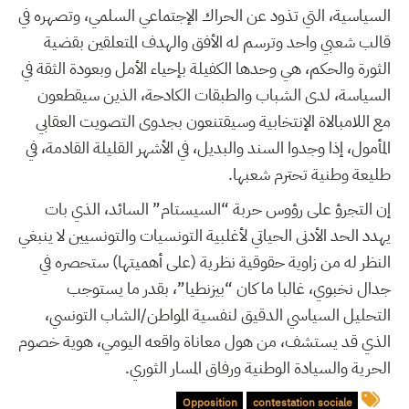
السياسية، التي تذود عن الحراك الإجتماعي السلمي، وتصهره في
قالب شعبي واحد وترسم له الأفق والهدف المتعلقين بقضية
الثورة والحكم، هي وحدها الكفيلة بإحياء الأمل وبعودة الثقة في
السياسة، لدى الشباب والطبقات الكادحة، الذين سيقطعون
مع اللامبالاة الإنتخابية وسيقتنعون بجدوى التصويت العقابي
المأمول، إذا وجدوا السند والبديل، في الأشهر القليلة القادمة، في
طليعة وطنية تحترم شعبها.
إن التجرؤ على رؤوس حربة “السيستام” السائد، الذي بات
يهدد الحد الأدنى الحياتي لأغلبية التونسيات والتونسيين لا ينبغي
النظر له من زاوية حقوقية نظرية (على أهميتها) ستحصره في
جدال نخبوي، غالبا ما كان “بيزنطيا”، بقدر ما يستوجب
التحليل السياسي الدقيق لنفسية المواطن/الشاب التونسي،
الذي قد يستشف، من هول معاناة واقعه اليومي، هوية خصوم
الحرية والسيادة الوطنية ورفاق المسار الثوري.
Opposition
contestation sociale