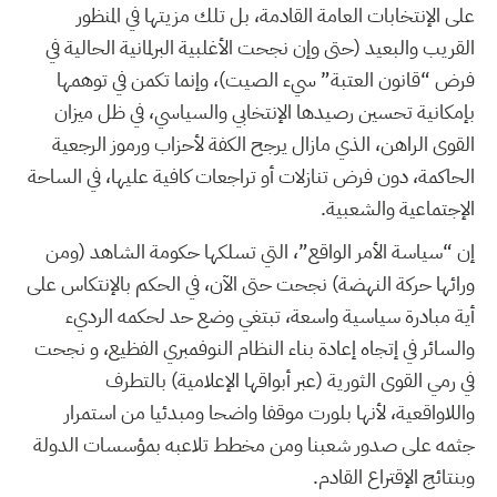
على الإنتخابات العامة القادمة، بل تلك مزيتها في المنظور
القريب والبعيد (حتى وإن نجحت الأغلبية البرلمانية الحالية في
فرض “قانون العتبة” سيء الصيت)، وإنما تكمن في توهمها
بإمكانية تحسين رصيدها الإنتخابي والسياسي، في ظل ميزان
القوى الراهن، الذي مازال يرجح الكفة لأحزاب ورموز الرجعية
الحاكمة، دون فرض تنازلات أو تراجعات كافية عليها، في الساحة
الإجتماعية والشعبية.
إن “سياسة الأمر الواقع”، التي تسلكها حكومة الشاهد (ومن
ورائها حركة النهضة) نجحت حتى الآن، في الحكم بالإنتكاس على
أية مبادرة سياسية واسعة، تبتغي وضع حد لحكمه الرديء
والسائر في إتجاه إعادة بناء النظام النوفمبري الفظيع، و نجحت
في رمي القوى الثورية (عبر أبواقها الإعلامية) بالتطرف
واللاواقعية، لأنها بلورت موقفا واضحا ومبدئيا من استمرار
جثمه على صدور شعبنا ومن مخطط تلاعبه بمؤسسات الدولة
وبنتائج الإقتراع القادم.