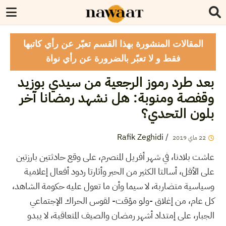
المقالات المنشورة بهذا القسم تعبّر عن رأي كاتبها
فقط و لا تعبّر بالضرورة عن رأي نواة
بعد طرد رموز الرجعية من سيدي بوزيد
وقفصة ومنوبة: هل نشهد رمضانا آخر
بلون التحدي؟
Rafik Zeghidi
/
22
ماي
2019
عاشت بلادنا، في شهر أفريل المنصرم، على وقع حادثتين بارزتين
على الأقل، أسالتا الكثير من الحبر وأثارتا ردود أفعال إعلامية
وسياسية متضاربة، لا سيما وأن ما تعول عليه حكومة الشاهد،
كل عام، من إغلاق -ولو مؤقت- لقوس الحراك الإجتماعي
الجبار، على إمتداد أشهر رمضان والصيف المتعاقبة، لا يبدو