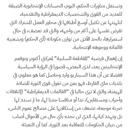
وتستغل مناورات الحكم، اليوم، الحسابات الإنتخابوية الضيقة
للعديد من القوى والشخصيات الديمقراطية والتقدمية،
لتلهيتها عن تكتيل أوسع أطيافها في محاور العمل المشترك التي
تفرض نفسها على أكثر من واجهة، والتي قد تعصف، في حال
استمرارها، بالحد الأدنى من توازن مكوناته (أي الحكم) وبشعبية
قائماته ووجوهه الإنتخابية.
إن إهمال فرضية “المقاطعة السلبية” لمعركتي أكتوبر ونوفمبر
الإنتخابيتين يعد، لدى البعض، قصورا في الرؤية السياسية
ففضلا عن أن هذا السيناريو وارد وحاصل كما هو معلوم، في
بلديات ماي الفارط، فهو يعزز من تغول قوى الثورة المضادة
المهيمنة، والتي لا ترى حاليا في “القائمات الديمقراطية” (إئتلافات
وأحزاب ومستقلين)، ندا أو منافسا جديا لها، ما لم نسدد لها
ضربة موجعة، تضعف من إستكلابها على مصالح عموم الناس،
بل وتهدد كيانها، الذي لن نجده بأي حال من الأحوال أصلب
من بنيان الحكومات المتعاقبة بعد الثورة. كما أن التعبئة