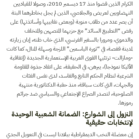
الكرام الذين قضوا منذ 17 ديسمبر 2010، وصولا للقياديين
النهضاويين لعريض والجلاصي، الذين لم يجل بخاطرهما البتة
أن يصر عدد من طلاب منوبة (وبعض نقابييها وأساتذتها) على
رفض “التطبيع السائد” مع حزبهما المتصهين والمتخلف
والدموي، ومرورا بالسفير الفرنسي، الذي خاب ظنه، إبان زيارته
لمدينة قفصة، في “ثورة الياسمين” اللزجة وسهلة المنال، كما كانت
-ومازالت- ترتئيها القوى الغربية الإستعمارية الجديدة (إتفاقية
الأليكا نموذجا)، يبرهن، في الحقيقة، على اتقاد جذوة المقاومة
الشرعية لنظام الحكم التابع والفاسد، لدى نفس الفئات
والجهات، التي كانت سباقة، منذ حقبة الدكتاتورية منتهية
الصلوحية، لتصدر الصراع الإجتماعي والسياسي ضد جرائم
رموزها.
النزول إلى الشوارع: الضمانة الشعبية الوحيدة
لإنتخابات حقيقية
إن معضلة النخب الديمقراطية ببلادنا ليست في التعويل الجدي