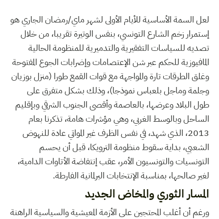
لعل السمة الأساسية للأيام الأولى لشهر ماي/رمضان الجاري هو
إستمرار زخم الشارع التونسي، بنفس الوتيرة تقريبا، من خلال
تصديه للسياسات التفقيرية والتدميرية للمنظومة الحالية
المافيوزية للحكم عبر شن الإعتصامات وإضرابات الجوع المفتوحة
وغلق الطرقات تارة والمواجهة مع قوات القمع طورا (منزل بوزيان
وجلمة وماجل بلعباس نموذجا)، وذلك بشكل متفرق على
طول البلاد وعرضها، بالعاصمة وأقصى الجنوب الشرقي وبإقليم
الساحل وبالوسط الغربي، وهي مؤشرات هامة، تذكرنا بعام
2013، الذي شهد، في نفس الظرف غير المواتي عادة للنهوض
الشعبي، بداية سقوط منظومة الترويكا، قبل أن يحسم
التونسيات والتونسيون الأمر، عقب إنتفاضة الأتاوات الدامية،
لغير صالحها، بمناسبة الإنتخابات البرلمانية الفارطة.
المسار الثوري والمخاض الجديد
ورغم أن أغلب المحتجين على الأزمة المعيشية والسياسية الراهنة