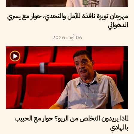
مهرجان تويزة نافذة للأمل والتحدي، حوار مع يسري
الدهواثي
2026
أوت
06
لماذا يريدون التخلص من الريو؟ حوار مع الحبيب
بالهادي