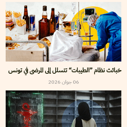
خبائث نظام ”الطيبات“ تتسلل إلى المرضى في تونس
2026
جوان
06