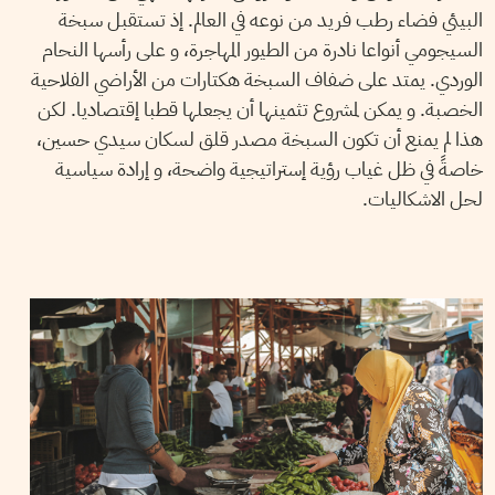
البيئي فضاء رطب فريد من نوعه في العالم. إذ تستقبل سبخة
السيجومي أنواعا نادرة من الطيور المهاجرة، و على رأسها النحام
الوردي. يمتد على ضفاف السبخة هكتارات من الأراضي الفلاحية
الخصبة. و يمكن لمشروع تثمينها أن يجعلها قطبا إقتصاديا. لكن
هذا لم يمنع أن تكون السبخة مصدر قلق لسكان سيدي حسين،
خاصةً في ظل غياب رؤية إستراتيجية واضحة، و إرادة سياسية
لحل الاشكاليات.
2019
جويلية
23
سيف الدين العامري