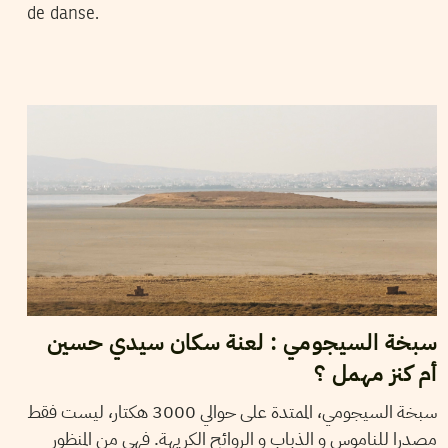
de danse.
2019
جويلية
31
حمادي لسود
سبخة السيجومي : لعنة سكان سيدي حسين
أم كنز مهمل ؟
سبخة السيجومي، الممتدة على حوالي 3000 هكتار، ليست فقط
مصدرا للناموس و الذباب و الروائح الكريهة. فهي من المنظور