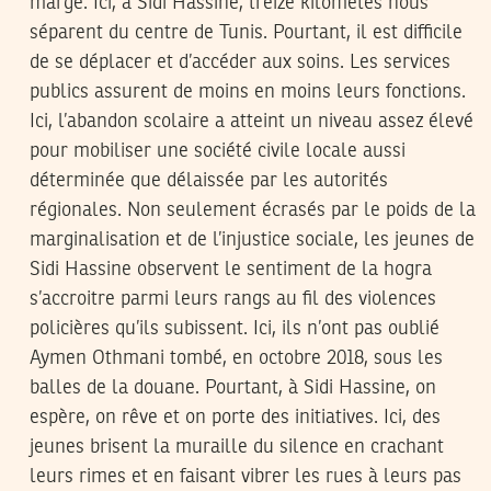
marge. Ici, à Sidi Hassine, treize kilomètes nous
séparent du centre de Tunis. Pourtant, il est difficile
de se déplacer et d’accéder aux soins. Les services
publics assurent de moins en moins leurs fonctions.
Ici, l’abandon scolaire a atteint un niveau assez élevé
pour mobiliser une société civile locale aussi
déterminée que délaissée par les autorités
régionales. Non seulement écrasés par le poids de la
marginalisation et de l’injustice sociale, les jeunes de
Sidi Hassine observent le sentiment de la hogra
s’accroitre parmi leurs rangs au fil des violences
policières qu’ils subissent. Ici, ils n’ont pas oublié
Aymen Othmani tombé, en octobre 2018, sous les
balles de la douane. Pourtant, à Sidi Hassine, on
espère, on rêve et on porte des initiatives. Ici, des
jeunes brisent la muraille du silence en crachant
leurs rimes et en faisant vibrer les rues à leurs pas