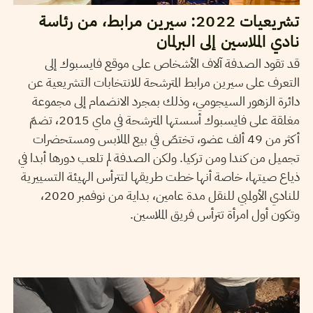
تشريعيات 2022: سيرين مرابط، من رئاسة
نادي الملاسين إلى البرلمان
قد تقود الصدفة آلاف الأشخاص على موقع فايسبوك إلى
التعرف على سيرين مرابط المترشحة للانتخابات التشريعية عن
دائرة الزهور السيجومي، وذلك بمجرد الانضمام إلى مجموعة
مغلقة على فايسبوك أسستها المترشحة في ماي 2015، تضمّ
أكثر من 49 ألف عضو، تختصّ في بيع الملابس ومستحضرات
تجميل من كندا ومن تركيا. ولكن الصدفة لم تلعب دورها أبدا في
ذياع صيتها، خاصة أنها خطت طريقها لتترأس الهيئة التسييرية
للنادي الأولمبي للنقل مدة عامين، بداية من نوفمبر 2020،
وتكون أول امرأة تترأس فريق الملاسين.
GHAYA BEN MBAREK
12
June
2021