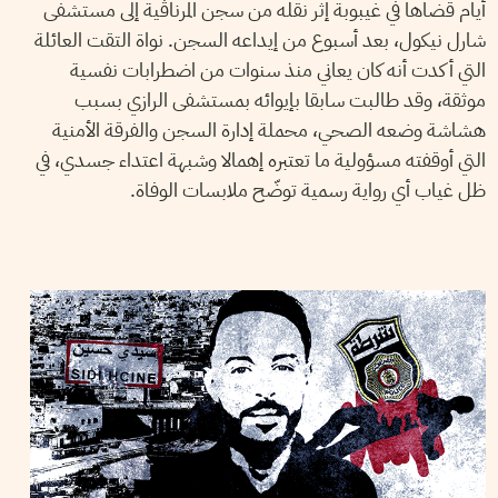
أيام قضاها في غيبوبة إثر نقله من سجن المرناڤية إلى مستشفى
شارل نيكول، بعد أسبوع من إيداعه السجن. نواة التقت العائلة
التي أكدت أنه كان يعاني منذ سنوات من اضطرابات نفسية
موثقة، وقد طالبت سابقا بإيوائه بمستشفى الرازي بسبب
هشاشة وضعه الصحي، محملة إدارة السجن والفرقة الأمنية
التي أوقفته مسؤولية ما تعتبره إهمالا وشبهة اعتداء جسدي، في
ظل غياب أي رواية رسمية توضّح ملابسات الوفاة.
2022
مارس
29
مهدي الجلاصي