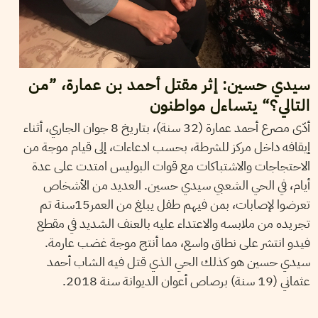
سيدي حسين: إثر مقتل أحمد بن عمارة، ”من
التالي؟“ يتساءل مواطنون
أدّى مصرع أحمد عمارة (32 سنة)، بتاريخ 8 جوان الجاري، أثناء
إيقافه داخل مركز للشرطة، بحسب ادعاءات، إلى قيام موجة من
الاحتجاجات والاشتباكات مع قوات البوليس امتدت على عدة
أيام، في الحي الشعبي سيدي حسين. العديد من الأشخاص
تعرضوا لإصابات، بمن فيهم طفل يبلغ من العمر15سنة تم
تجريده من ملابسه والاعتداء عليه بالعنف الشديد في مقطع
فيدو انتشر على نطاق واسع، مما أنتج موجة غضب عارمة.
سيدي حسين هو كذلك الحي الذي قتل فيه الشاب أحمد
عثماني (19 سنة) برصاص أعوان الديوانة سنة 2018.