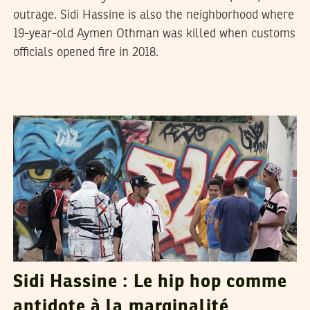
outrage. Sidi Hassine is also the neighborhood where
19-year-old Aymen Othman was killed when customs
officials opened fire in 2018.
HAMMADI LASSOUED
28
Aug
2019
Sidi Hassine : Le hip hop comme
antidote à la marginalité