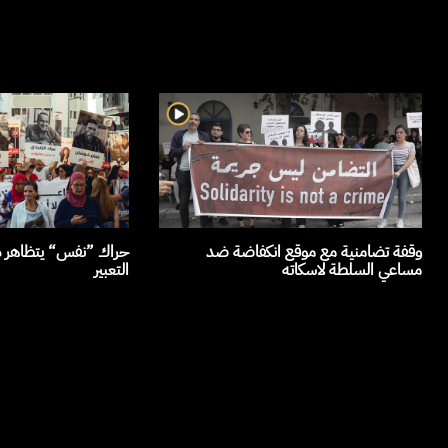
وقفة تضامنية مع موقع انكفاضة ضد
حراك ”نفس“ يتظاهر دف
مساعي السلطة لاسكاته
التعبير