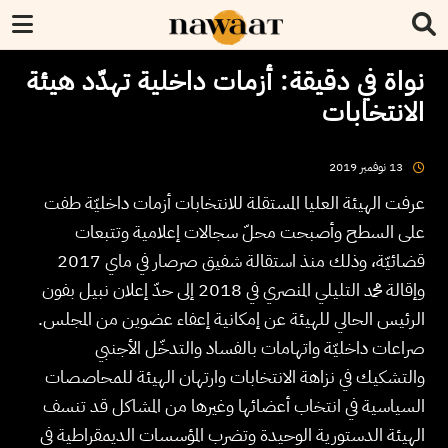
نواة في دقيقة: أزمات داخلية تهدّد هيئة
الانتخابات
2019
نوفمبر
13
عرفت الهيئة العليا المستقلة للانتخابات أزمات داخليّة طفت
على السطح وأصبحت محلّ سجالات إعلامية وتتبعات
قضائيّة، وذلك منذ استقالة شفيق صرصار في ماي 2017
وإقالة محمد التليلي المنصري في 2018 إلى حدّ إعلان نبيل بفون
الرئيس الحالي للهيئة عن إمكانية إعفاء عضوين من المجلس.
صراعات داخليّة واتهامات بالفساد والتدخّل الأجنبي
والتشكيك في نزاهة الانتخابات وارتهان الهيئة للمحاصصات
السياسية في انتخاب أعضائها وغيرها من المشاكل قد تنسف
الهيئة الدستورية الوحيدة وتضرب المؤسسات الديمقراطية في