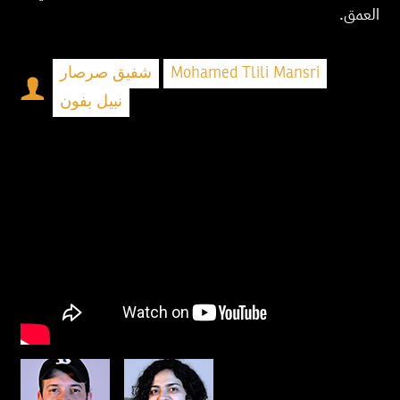
العمق.
شفيق صرصار
Mohamed Tlili Mansri
نبيل بفون