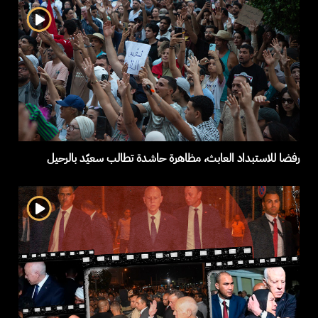
رفضا للاستبداد العابث، مظاهرة حاشدة تطالب سعيّد بالرحيل