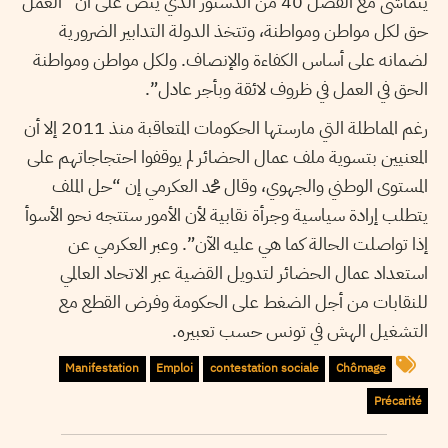
يتماشى مع الفصل 40 من الدستور الذي ينص على أن “العمل
حق لكل مواطن ومواطنة، وتتخذ الدولة التدابير الضرورية
لضمانه على أساس الكفاءة والإنصاف. ولكل مواطن ومواطنة
الحق في العمل في ظروف لائقة وبأجر عادل”.
رغم المماطلة التي مارستها الحكومات المتعاقبة منذ 2011 إلا أن
المعنيين بتسوية ملف عمال الحضائر لم يوقفوا احتجاجاتهم على
المستوى الوطني والجهوي، وقال محمد العكرمي إن “حل الملف
يتطلب إرادة سياسية وجرأة نقابية لأن الأمور ستتجه نحو الأسوأ
إذا تواصلت الحالة كما هي عليه الآن”. وعبر العكرمي عن
استعداد عمال الحضائر لتدويل القضية عبر الاتحاد العالمي
للنقابات من أجل الضغط على الحكومة وفرض القطع مع
التشغيل الهش في تونس حسب تعبيره.
Manifestation
Emploi
contestation sociale
Chômage
Précarité