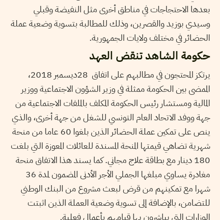
بعدها الاحتجاجات في مناطق أخرى مثل النفيضة وقبلي
وسيدي بوزيد والقصرين، وذلك للمطالبة بتسوية وضعية عملة
الحضائر في مختلف ولايات الجمهورية.
حكومة الشاهد تنقض العهد
يرتكز المحتجون في مطالبهم على اتفاق 28ديسمبر 2018،
الممضى بين الحكومة ممثلة في وزير الشؤون الاجتماعية ووزير
المالية ومستشار رئيس الحكومة المكلف بالملفات الاجتماعية من
جهة ووفد الاتحاد العام التونسي للشغل من جهة أخرى، والذي
ينص على تمكين عملة الحضائر الذين بلغوا 60 عاما من منحة
شهرية تضاهي قيمتها المنحة المسندة للعائلات المعوزة التي بلغت
180 دينار مع بطاقة علاج مجاني. كما يسند هذا الاتفاق منحة
مغادرة يساوي مبلغها الجملي الأجر الأدنى المضمون لمدة 36
شهرا مع تمكينهم من قرض لبعث مشروع من البنك الوطني
للتضامن، بالإضافة إلى تسوية وضعية العملة الذين اثبتت
الوزارات التي يباشرون بها قيامهم بأعمال فعلية.