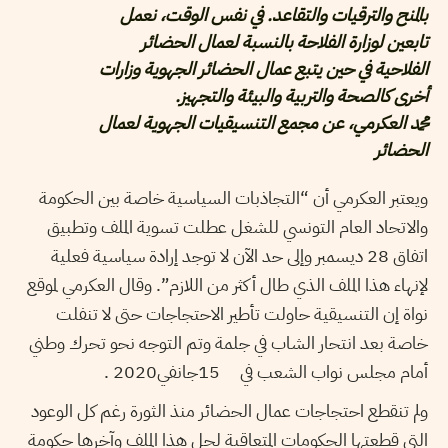
بالمنح والترقيات والتقاعد. في نفس الوقت، نعمل
تابعين لوزارة الفلاحة بالنسبة لعمال الحضائر
الفلاحية في حين يتبع عمال الحضائر الجهوية وزارات
أخرى كالصحة والتربية والبيئة والتجهيز.
محمد العكرمي، عن مجمع التنسيقيات الجهوية لعمال
الحضائر
ويعتبر العكرمي أن “التجاذبات السياسية خاصة بين الحكومة
والاتحاد العام التونسي للشغل عطلت تسوية الملف وتطبيق
اتفاق 28 ديسمبر وإلى حد الآن لا توجد إرادة سياسية فعلية
لإنهاء هذا الملف الذي طال أكثر من اللازم”. وقال العكرمي لموقع
نواة إن التنسيقية حاولت تأطير الاحتجاجات حتى لا تنفلت
خاصة بعد انتحار الشاب في جلمة وتم التوجه نحو تحرك وطني
أمام مجلس نواب الشعب في 15جانفي2020 .
ولم تنقطع احتجاجات عمال الحضائر منذ الثورة رغم كل الوعود
التي قطعتها الحكومات المتعاقبة لحل هذا الملف وآخرها حكومة