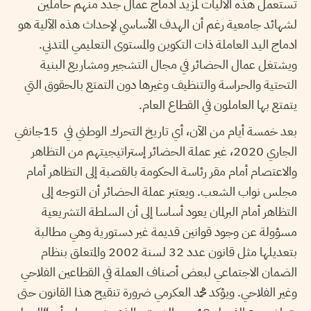
تستعمل هذه الآليات لمزيد ادماج عمال جدد منهم حاملين
لشهائد جامعية رغم أن الهدف الأساسي لإحداث هذه الآلية هو
ادماج اليد العاملة ذات التكوين والمستوى التعليمي المتدني.
ويشتغل عمال الحضائر في مجال التشجير ومشاريع البنية
التحتية والحراسة والتنظيف وغيرها دون التمتع بالحقوق التي
يتمتع بها العاملون في القطاع العام.
بعد خمسة أيام من الآن، أي تاريخ التحرك الوطني في 15جانفي
الجاري 2020، غير عملة الحضائر إستراتيجيتهم من التظاهر
والاعتصام أمام مقر رئاسة الحكومة بالقصبة إلى التظاهر أمام
مجلس نواب الشعب. ويعتبر عملة الحضائر أن التوجه إلى
التظاهر أمام البرلمان يعود أساسا إلى أن السلطة التشريعية
مسؤولة عن وجود قوانين قديمة غير دستورية وهي مطالبة
بتعديلها مثل قانون عدد 32 لسنة 2002 والمتعلق بنظام
الضمان الاجتماعي لبعض أصناف العملة في القطاعين الفلاحي
وغير الفلاحي. ويؤكد محمد العكرمي ضرورة تنقيح هذا القانون حتى