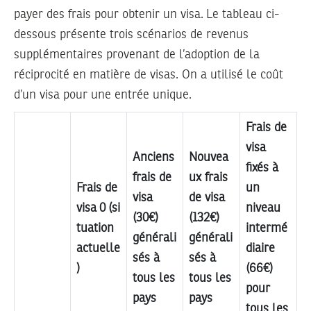
payer des frais pour obtenir un visa. Le tableau ci-
dessous présente trois scénarios de revenus
supplémentaires provenant de l’adoption de la
réciprocité en matière de visas. On a utilisé le coût
d’un visa pour une entrée unique.
Frais de
visa
Anciens
Nouvea
fixés à
frais de
ux frais
Frais de
un
visa
de visa
visa 0 (si
niveau
(30€)
(132€)
tuation
intermé
générali
générali
actuelle
diaire
sés à
sés à
)
(66€)
tous les
tous les
pour
pays
pays
tous les