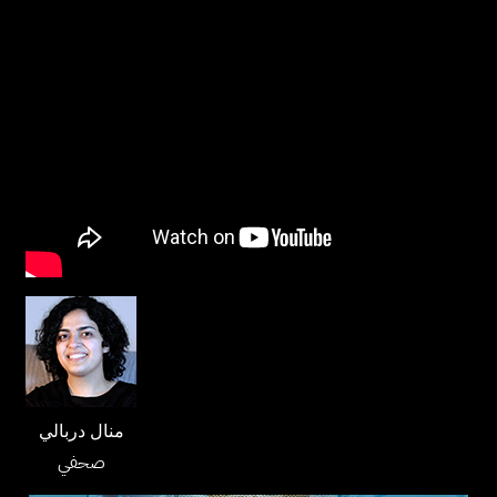
منال دربالي
صحفي