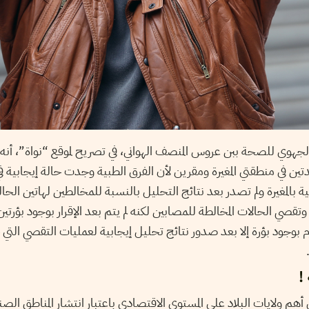
ب الجهوي للصحة ببن عروس المنصف الهواني، في تصريح لموقع “نواة”، أنه
ين في منطقتي المغيرة ومقرين لأن الفرق الطبية وجدت حالة إيجابية 
ة بالمغيرة ولم تصدر بعد نتائج التحليل بالنسبة للمخالطين لهاتين الح
تقصي الحالات المخالطة للمصابين لكنه لم يتم بعد الإقرار بوجود بؤرت
كن الجزم بوجود بؤرة إلا بعد صدور نتائج تحليل إيجابية لعمليات التقصي الت
 أهم ولايات البلاد على المستوى الاقتصادي باعتبار انتشار المناطق ال