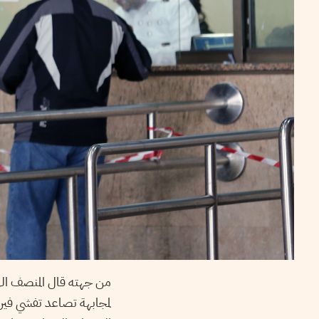
من جهته قال المنصف اله
لمجابهة تصاعد تفشي فيرو