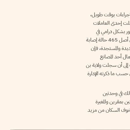
لإجراءات بوقت طويل،
بة في يوم واحد بعد أن نقلت إحدى العاملات
ور بشكل درامي في
الولاية خاصة يوم11 سبتمبر 2020 حيث سجلت بن عروس 243 إصابة جديدة بالفيروس من أصل 465 حالة إصابة
يدة والمستجدة، فإن
ال أحد المصانع
ت إلى أن سجلت ولاية بن
و47 إصابة جديدة من أصل 200 تحليل مرجعي حسب ما ذكرته الإدارة
ذلك في وحدتين
 بمقرين والمغيرة
خوف السكان من مزيد