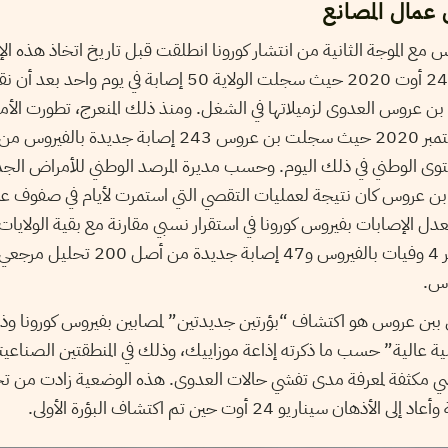
 عمال المصانع
 مع الموجة الثانية من انتشار كورونا انطلقت قبل تاريخ اتخاذ هذه ا
وكان المنعرج الحقيقي في 24 أوت 2020 حيث سجلت الولاية 50 إصا
بن عروس العدوى لزميلاتها في الشغل. ومنذ ذلك المنعرج، تطورت الأم
مستوى الوطني في ذلك اليوم. وحسب مديرة المرصد الوطني للأمراض الجد
 بن عروس كان نتيجة لعمليات التقصي التي استمرت لأيام في صفوف عم
عدل الإصابات بفيروس كورونا في استقرار نسبي مقارنة مع بقية الولايا
عروس يومي 6 و7 أكتوبر 4 وفيات بالفيروس 
وس.
ئي ببن عروس هو اكتشاف “بؤرتين جديدتين” لمصابين بفيروس كورونا و
 عالية” حسب ما ذكرته إذاعة موزاييك، وذلك في المنطقتين الصناعيتين
 مكثفة لمعرفة مدى تفشي حالات العدوى. هذه الوضعية زادت من ت
ن سيناريو 24 أوت حين تم اكتشاف البؤرة الأولى.