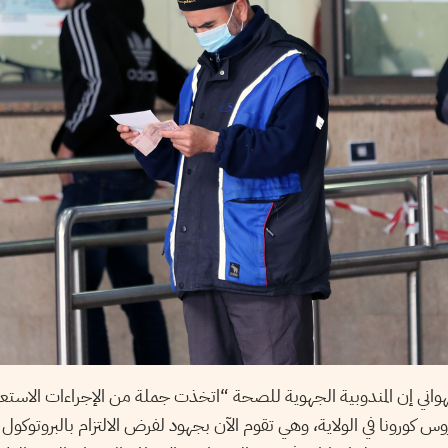
واني إن المندوبية الجهوية للصحة “اتخذت جملة من الإجراءات الاس
س كورونا في الولاية، وهي تقوم الآن بجهود لفرض الالتزام بالبروتوكو