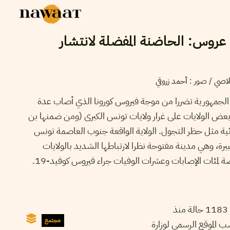
 عروس: الحاضنة المفضلة لانتشار
لاصي
/
صور
:
أحمد زروقي
الجمهورية تضررا من موجة فيروس كورونا الذي أصاب عدة
بعض الولايات على غرار ولايات تونس الكبرى (ومن ضمنها بن
ئية مثل حظر التجول. الولاية الواقعة جنوب العاصمة تونس
بيرة، وهي مدينة مفتوحة نظرا لارتباطها الشديد بالولايات
ة لمئات الإصابات وعشرات الوفيات جراء فيروس كوفيد-19.
تحتل ولاية بن عروس المرتبة الثانية على المستوى الوطني من حيث عدد الإصابات بالفيروس، ب 1183 حالة منذ
مجتمع
 للفيروس و12 حالة وفاة و138 حالة شفاء حسب الموقع الرسمي لوزارة