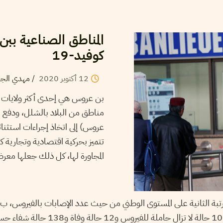
المناطق الصناعية ببن
كوفيد-19
12
أكتوبر
2020
/
مهدي الج
بن عروس هي إحدى أكثر ولايات 
مناطق من البلاد بالشلل، ودفع 
عروس) إلى اتخاذ إجراءات استثنا
تتميز بحركية اقتصادية وتجارية ك
المجاورة لها، كل ذلك جعلها معرض
مارس 2020، منهم 1033 حالة لا تزال حاملة