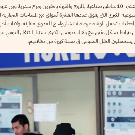
معتمديات الولاية الاثني عشر، 10مناطق صناعية بالمروج والمغيرة ومقرين وبرج سدرية 
سبوعية الكبرى التي يفوق عددها العشرة أسواق مع المساحات التجارية ال
المعطيات تجعل الولاية عرضة لانتشار واسع للعدوى مقارنة بولايات أخر
ترابط بشكل وثيق مع ولايات تونس الكبرى باعتبار التنقل اليومي بين
 يستعملون النقل العمومي في نسبة كبيرة من تنقلاتهم.