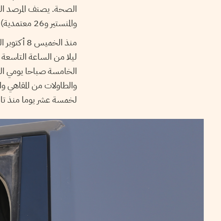
الصحة. يصنف المرصد ال
والمنستير و26 معتمدية) كمناطق ذات خطورة انتشار مرتفعة.
منذ الخمي
ليلا من الساعة التاسعة 
الخامسة صباحا يومي الس
والطاولات من المقاهي وا
لخمسة عشر يوما منذ تاري