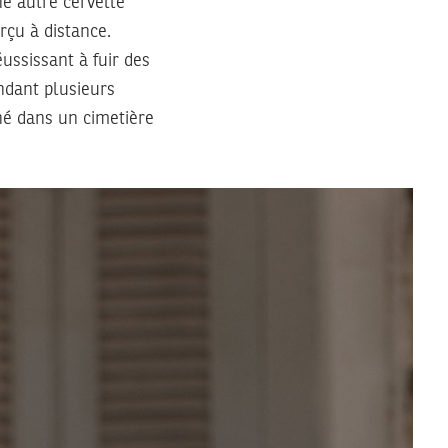
e autre cervelle
rçu à distance.
éussissant à fuir des
ndant plusieurs
né dans un cimetière