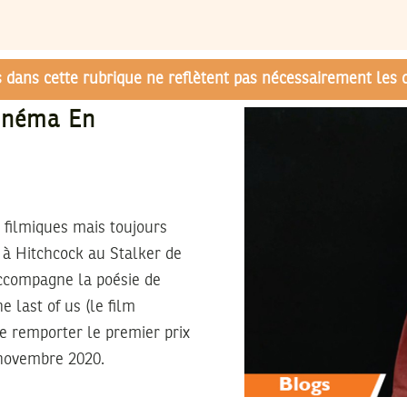
és dans cette rubrique ne reflètent pas nécessairement les 
Cinéma En
filmiques mais toujours
k à Hitchcock au Stalker de
accompagne la poésie de
e last of us (le film
de remporter le premier prix
 novembre 2020.