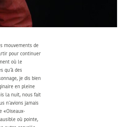
 les mouvements de
rtir pour continuer
oment où le
es qu’à des
nnage, je dis bien
inaire en pleine
s la nuit, nous fait
us n’avions jamais
e «Oiseaux-
ausible où pointe,