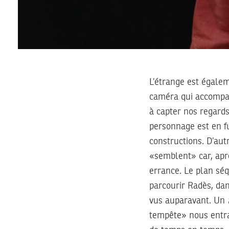
L’étrange est égale
caméra qui accompag
à capter nos regards
personnage est en fu
constructions. D’au
«semblent» car, aprè
errance. Le plan séq
parcourir Radès, dan
vus auparavant. Un
tempête» nous entra