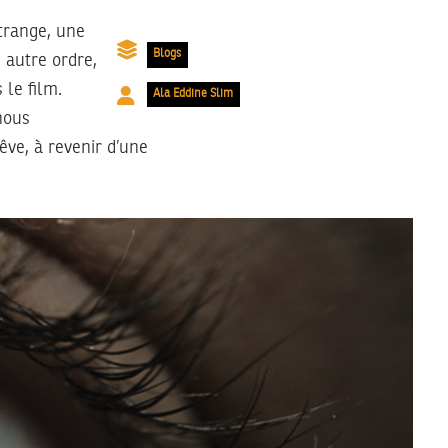
trange, une
Blogs
 autre ordre,
 le film.
Ala Eddine Slim
nous
êve, à revenir d’une