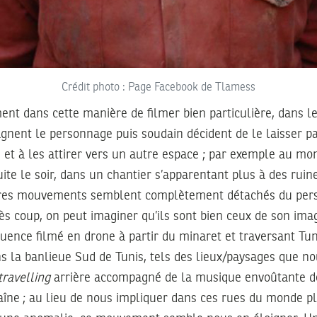
Crédit photo : Page Facebook de Tlamess
ment dans cette manière de filmer bien particulière, dans
nent le personnage puis soudain décident de le laisser pa
 et à les attirer vers un autre espace ; par exemple au m
ite le soir, dans un chantier s’apparentant plus à des ruin
tres mouvements semblent complètement détachés du perso
s coup, on peut imaginer qu’ils sont bien ceux de son imag
uence filmé en drone à partir du minaret et traversant Tuni
s la banlieue Sud de Tunis, tels des lieux/paysages que no
travelling
arrière accompagné de la musique envoûtante d
îne ; au lieu de nous impliquer dans ces rues du monde pl