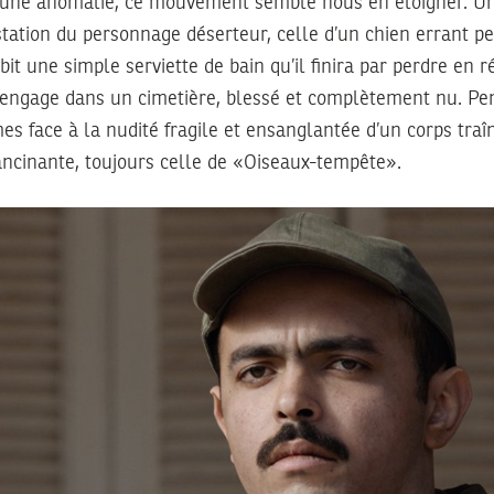
une anomalie, ce mouvement semble nous en éloigner. Un
station du personnage déserteur, celle d’un chien errant pe
it une simple serviette de bain qu’il finira par perdre en r
s’engage dans un cimetière, blessé et complètement nu. Pe
s face à la nudité fragile et ensanglantée d’un corps traî
ncinante, toujours celle de «Oiseaux-tempête».