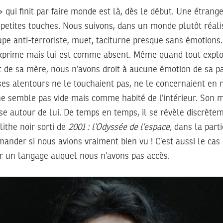
qui finit par faire monde est là, dès le début. Une étranget
etites touches. Nous suivons, dans un monde plutôt réalis
pe anti-terroriste, muet, taciturne presque sans émotions.
’exprime mais lui est comme absent. Même quand tout explos
t de sa mère, nous n’avons droit à aucune émotion de sa p
es alentours ne le touchaient pas, ne le concernaient en r
ne semble pas vide mais comme habité de l’intérieur. Son 
ose autour de lui. De temps en temps, il se révèle discrè
lithe noir sorti de
2001 :
l’Odyssée de l’espace,
dans la parti
ander si nous avions vraiment bien vu ! C’est aussi le cas 
 un langage auquel nous n’avons pas accès.