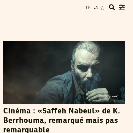
ع
FR
EN
RIM HADDAD
21
Dec
2022
Cinéma : «Saffeh Nabeul» de K.
Berrhouma, remarqué mais pas
remarquable