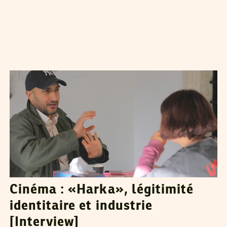
RIM HADDAD
18
Jan
2023
Cinéma : «Harka», légitimité
identitaire et industrie
[Interview]