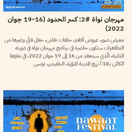
مهرجان نواة #2: كسر الحدود (16-19 جوان
2022)
معرض صور، عروض أفلام، حلقات نقاش، حفل فنّي وغيرها من
التظاهرات ستكون حاضرة في برنامج مهرجان نواة في دورته
الثانية، الّذي سينعقد من 16 إلى 19 جوان 2022، في مقرّها
الكائن بـ18 أ نهج المدينة المنوّرة، البلفيدير، تونس
LA RÉDACTION
15
Jun
2022