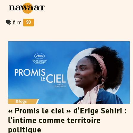
film
90
MAHA ABDELHAMID
30
Jan
2026
« Promis le ciel » d’Erige Sehiri :
l’intime comme territoire
politique