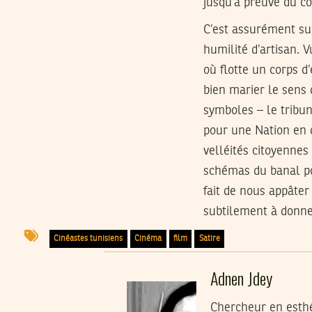
jusqu’à preuve du co
C’est assurément sur
humilité d’artisan.
où flotte un corps d
bien marier le sens 
symboles – le tribun
pour une Nation en
velléités citoyennes
schémas du banal por
fait de nous appâter 
subtilement à donner
Cinéastes tunisiens
Cinéma
film
Satire
Adnen Jdey
Chercheur en esthét