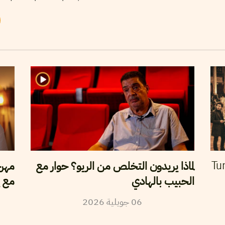
لماذا يريدون التخلص من الريو؟ حوار مع
مهرج
Tun
الحبيب بالهادي
مع ي
2026
جويلية
06