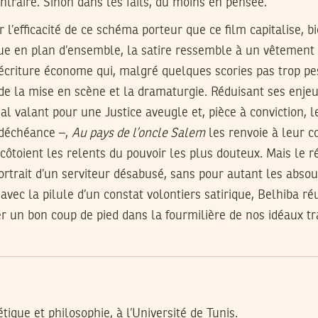
ntraire. Sinon dans les faits, du moins en pensée.
 l’efficacité de ce schéma porteur que ce film capitalise, b
 Vue en plan d’ensemble, la satire ressemble à un vêtement
’écriture économe qui, malgré quelques scories pas trop pe
de la mise en scène et la dramaturgie. Réduisant ses enje
al valant pour une Justice aveugle et, pièce à conviction, l
 déchéance –,
Au pays de l’oncle Salem
les renvoie à leur co
 côtoient les relents du pouvoir les plus douteux. Mais le ré
trait d’un serviteur désabusé, sans pour autant les absoudr
avec la pilule d’un constat volontiers satirique, Belhiba ré
 un bon coup de pied dans la fourmilière de nos idéaux tr
ique et philosophie, à l’Université de Tunis.