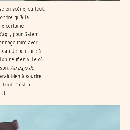
ise en scène, où tout,
ondre qu’à la
ne certaine
’agit, pour Salem,
onnage faire avec
uleau de peinture à
llon neuf en ville où
ison,
Au pays de
rait bien à sourire
n bout. C’est le
cit.