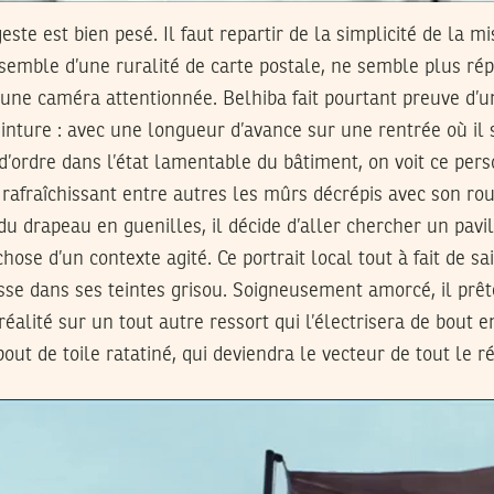
este est bien pesé. Il faut repartir de la simplicité de la m
semble d’une ruralité de carte postale, ne semble plus rép
d’une caméra attentionnée. Belhiba fait pourtant preuve d’u
nture : avec une longueur d’avance sur une rentrée où il s
’ordre dans l’état lamentable du bâtiment, on voit ce pers
rafraîchissant entre autres les mûrs décrépis avec son ro
 du drapeau en guenilles, il décide d’aller chercher un pavi
hose d’un contexte agité. Ce portrait local tout à fait de sa
sse dans ses teintes grisou. Soigneusement amorcé, il prête
 réalité sur un tout autre ressort qui l’électrisera de bout e
ut de toile ratatiné, qui deviendra le vecteur de tout le ré