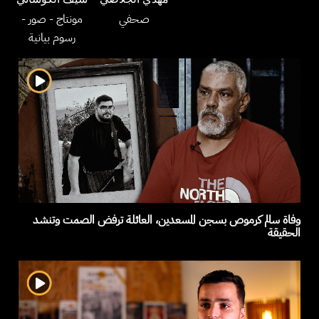
-
- صور
مونتاج
صحفي
رسوم بيانية
وفاة سالم كرموص بسجن المسعدين، العائلة ترفض الصمت وتنشد
الحقيقة