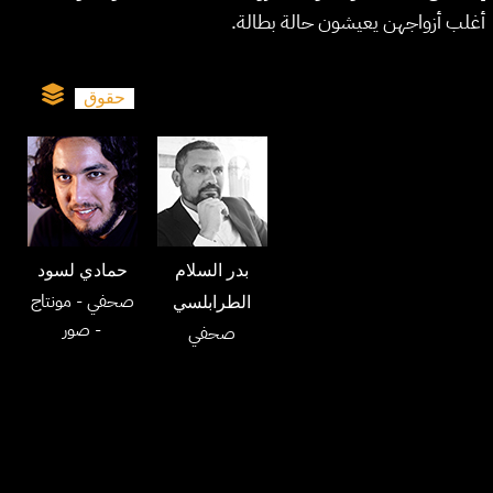
أغلب أزواجهن يعيشون حالة بطالة.
حقوق
بدر السلام
حمادي لسود
صحفي
- مونتاج
الطرابلسي
- صور
صحفي