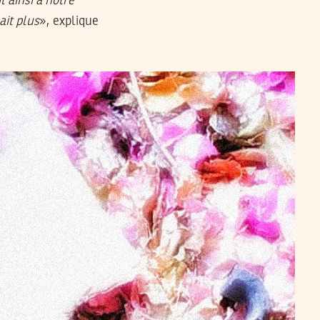
it ainsi à notre
ait plus
», explique