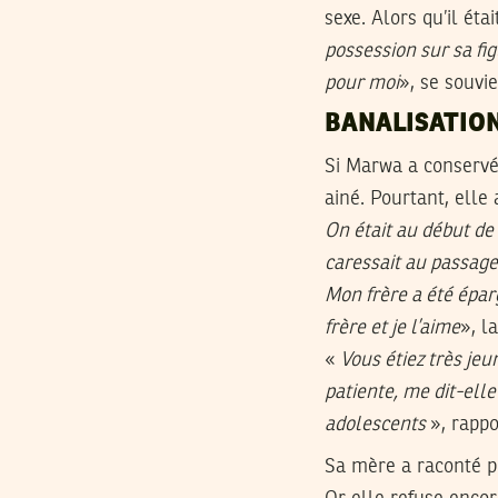
sexe. Alors qu’il éta
possession sur sa fig
pour moi
», se souvie
BANALISATION
Si Marwa a conservé
ainé. Pourtant, elle
On était au début de 
caressait au passage
Mon frère a été épa
frère et je l’aime
», l
«
Vous étiez très jeu
patiente, me dit-elle
adolescents
», rapp
Sa mère a raconté p