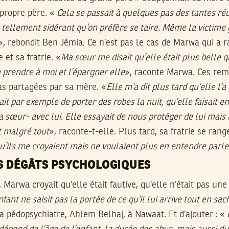
propre père. «
Cela se passait à quelques pas des tantes r
t tellement sidérant qu’on préfère se taire. Même la victime
», rebondit Ben Jémia. Ce n’est pas le cas de Marwa qui a r
 et sa fratrie. «
Ma sœur me disait qu’elle était plus belle qu
n prendre à moi et l’épargner elle
», raconte Marwa. Ces rem
pas partagées par sa mère. «
Elle m’a dit plus tard qu’elle l’a
ait par exemple de porter des robes la nuit, qu’elle faisait e
 sœur- avec lui. Elle essayait de nous protéger de lui mais 
it malgré tout
», raconte-t-elle. Plus tard, sa fratrie se rang
qu’ils me croyaient mais ne voulaient plus en entendre parle
S DÉGÂTS PSYCHOLOGIQUES
Marwa croyait qu’elle était fautive, qu’elle n’était pas une
nfant ne saisit pas la portée de ce qu’il lui arrive tout en sa
la pédopsychiatre, Ahlem Belhaj, à Nawaat. Et d’ajouter : «