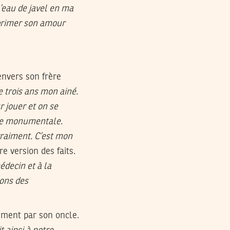
 l’eau de javel en ma
exprimer son amour
envers son frère
de trois ans mon ainé.
r jouer et on se
lée monumentale.
vraiment. C’est mon
e version des faits.
édecin et à la
ions des
ement par son oncle.