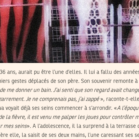
36 ans, aurait pu être l’une d’elles. Il lui a fallu des anné
ers gestes déplacés de son père. Son souvenir remonte à
e me donner un bain. J’ai senti que son regard avait chang
izarrement. Je ne comprenais pas, j’ai zappé
», raconte-t-ell
wa voyait déjà ses seins commencer à s’arrondir. «
A l’époqu
 de la fièvre, il est venu me palper les joues pour contrôler
ur mes seins
». A l’adolescence, il la surprend à la terrasse 
ière elle, la saisit de ses deux mains, l’une caressant ses s