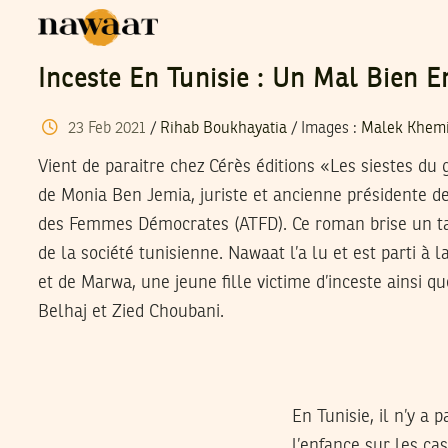
Inceste En Tunisie : Un Mal Bien E
23
Feb
2021
/
Rihab Boukhayatia
/
Images
:
Malek Khemi
Vient de paraitre chez Cérès éditions «Les siestes du g
de Monia Ben Jemia, juriste et ancienne présidente de
des Femmes Démocrates (ATFD). Ce roman brise un ta
de la société tunisienne. Nawaat l’a lu et est parti à
et de Marwa, une jeune fille victime d’inceste ainsi q
Belhaj et Zied Choubani.
En Tunisie, il n’y a
l’enfance sur les ca