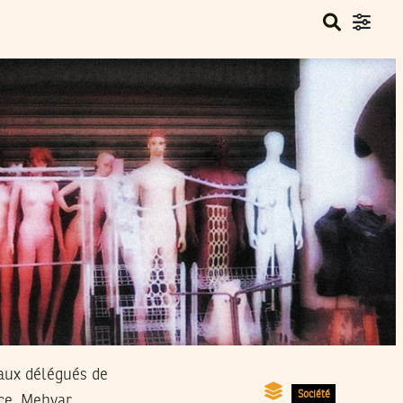
 aux délégués de
Société
nce, Mehyar