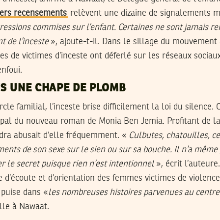
iers recensements
relèvent une dizaine de signalements 
ressions commises sur l’enfant. Certaines ne sont jamais r
 de l’inceste
», ajoute-t-il. Dans le sillage du mouvement
s de victimes d’inceste ont déferlé sur les réseaux sociaux
nfoui.
US UNE CHAPE DE PLOMB
cle familial, l’inceste brise difficilement la loi du silence. 
pal du nouveau roman de Monia Ben Jemia. Profitant de la 
dra abusait d’elle fréquemment. «
Culbutes, chatouilles, ce
ments de son sexe sur le sien ou sur sa bouche. Il n’a même 
 le secret puisque rien n’est intentionnel
», écrit l’auteure
 d’écoute et d’orientation des femmes victimes de violence 
puise dans «
les nombreuses histoires parvenues au centre
elle à Nawaat.