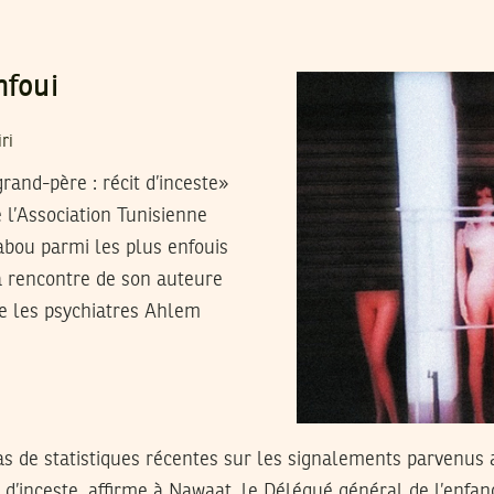
nfoui
ri
rand-père : récit d’inceste»
 l’Association Tunisienne
bou parmi les plus enfouis
 la rencontre de son auteure
ue les psychiatres Ahlem
 pas de statistiques récentes sur les signalements parvenus
s d’inceste, affirme à Nawaat, le Délégué général de l’enfa