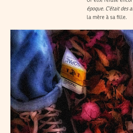
Or elle refuse encore
époque. C’était des a
la mère à sa fille.