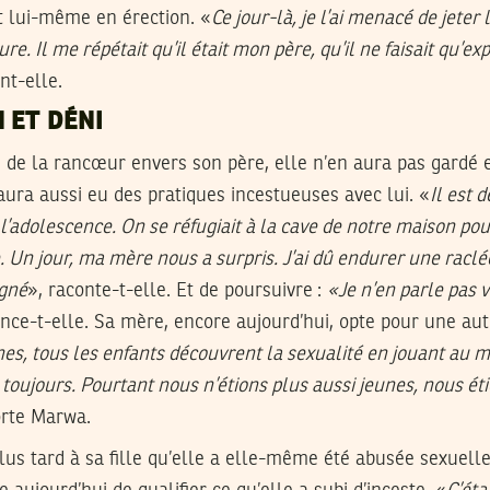
it lui-même en érection. «
Ce jour-là, je l’ai menacé de jeter
ure. Il me répétait qu’il était mon père, qu’il ne faisait qu’
nt-elle.
 ET DÉNI
 de la rancœur envers son père, elle n’en aura pas gardé 
 aura aussi eu des pratiques incestueuses avec lui. «
Il est 
l’adolescence. On se réfugiait à la cave de notre maison pou
. Un jour, ma mère nous a surpris. J’ai dû endurer une rac
rgné
», raconte-t-elle. Et de poursuivre :
«Je n’en parle pas 
ance-t-elle. Sa mère, encore aujourd’hui, opte pour une autr
nes, tous les enfants découvrent la sexualité en jouant au m
 toujours. Pourtant nous n’étions plus aussi jeunes, nous ét
orte Marwa.
lus tard à sa fille qu’elle a elle-même été abusée sexuell