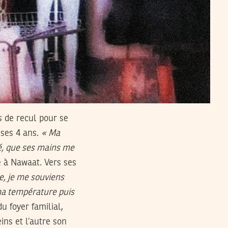
es de recul pour se
 ses 4 ans.
« Ma
é, que ses mains me
e à Nawaat. Vers ses
e, je me souviens
 ma température puis
du foyer familial,
eins et l’autre son