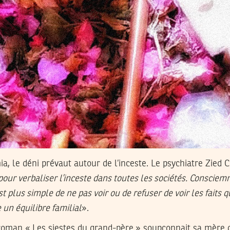
, le déni prévaut autour de l’inceste. Le psychiatre Zied C
 pour verbaliser l’inceste dans toutes les sociétés. Conscie
 plus simple de ne pas voir ou de refuser de voir les faits q
 un équilibre familial
».
roman « Les siestes du grand-père » soupçonnait sa mère d