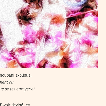
houbani explique :
mment ou
ue de les enrayer et
’avoir deviné les