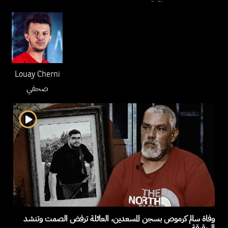
Louay Cherni
صحفي
وفاة سالم كرموص بسجن المسعدين، العائلة ترفض الصمت وتنشد