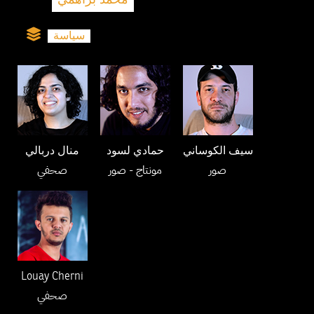
محمد براهمي
سياسة
سيف الكوساني
حمادي لسود
منال دربالي
صور
مونتاج
- صور
صحفي
Louay Cherni
صحفي