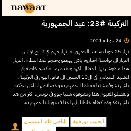
التركينة #23: عيد الجمهورية
2021
جويلية
24
نهار 25 جويلية، عيد الجمهورية. نهار مهم في تاريخ تونس.
النهار الي توانسة اختاروه باش يهبطو يحتجو ضد النظام. النهار
هذا ماهوش نهار احتفال اكهو وعندو رمزية كبيرة خاصة في
المشهد السياسي في ال10 السنين الي فاتو. اليوم في التركينة،
باش نشوفو شنيا معناها الجمهورية وخصائصها. باش نحكيو
ونفصلو المفهوم هذا ونشوفوه شنيا جوو في تونس. اكثر من هذا
باش نفكروكم كيفاه خلطنا للي احنا فيه وولينا جمهورية.
الحبيب بورقيبة
الباجي قائد السبسي