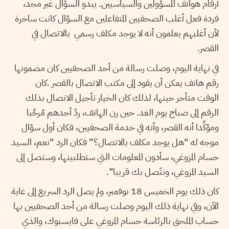
أرقام هواتف المسؤولين والسياسيين. يبدو السؤال غير مجد،
فردة فعل أغلب الصحفيين المتفاعلين مع السؤال كانت ساخرة
لأن أغلبهم يعلمون أنه لا يوجد مكلف رسمي بالاتصال في
القصر.
في نهاية اليوم، وصلت رسالة من أحد الصحفيين كان مضمونها
رقم هاتف يمكن أن يقود إلى مكتب الاتصال بالقصر .كان
الوقت متأخر حينها، لذلك كان الخيار تأجيل الاتصال بذلك
الرقم إلى صباح يوم الغد. حين رن الهاتف، ردّ أحدهم مُرحِّبا
ومؤكِّدا أنه القصر، وأنه في خدمة الصحفيين، فكان أول سؤال
موجه له “هل يوجد مكلف بالاتصال؟” فكان الرد “نعم، السيد
حسام المزوغي، سأدون المعلومات التي ستطلبينها، وستصل إلى
السيد المزوغي، ونتّصل بك قريبا”.
كان ذلك يوم الخميس 18 نوفمبر، ولم يصل الرد السريع إلى غاية
الآن، وفي نهاية ذلك اليوم وصلت رسالة من أحد الصحفيين بها
حساب الملحق بالرئاسة حسام المزوغي على فايسبوك، والذي