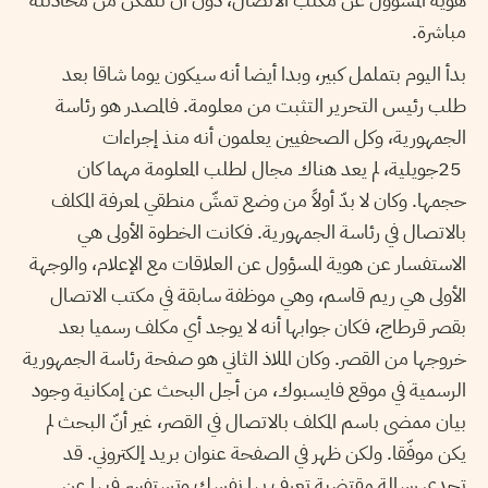
مباشرة.
بدأ اليوم بتململ كبير، وبدا أيضا أنه سيكون يوما شاقا بعد
طلب رئيس التحرير التثبت من معلومة. فالمصدر هو رئاسة
الجمهورية، وكل الصحفيين يعلمون أنه منذ إجراءات
25جويلية، لم يعد هناك مجال لطلب المعلومة مهما كان
حجمها. وكان لا بدّ أولاً من وضع تمشّ منطقي لمعرفة المكلف
بالاتصال في رئاسة الجمهورية. فكانت الخطوة الأولى هي
الاستفسار عن هوية المسؤول عن العلاقات مع الإعلام، والوجهة
الأولى هي ريم قاسم، وهي موظفة سابقة في مكتب الاتصال
بقصر قرطاج، فكان جوابها أنه لا يوجد أي مكلف رسميا بعد
خروجها من القصر. وكان الملاذ الثاني هو صفحة رئاسة الجمهورية
الرسمية في موقع فايسبوك، من أجل البحث عن إمكانية وجود
بيان ممضى باسم المكلف بالاتصال في القصر، غير أنّ البحث لم
يكن موفّقا. ولكن ظهر في الصفحة عنوان بريد إلكتروني. قد
تجدي رسالة مقتضبة تعرف بها نفسك وتستفسر فيها عن