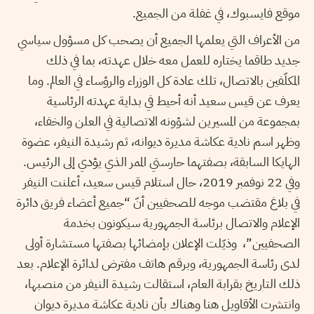
موقع فايسبوك، في غفلة من الجميع.
من الأعراف التي يعلمها الجميع أن يصحب كل مسؤول سياسي
جديد طاقما يختاره للعمل معه خلال عهدته، بما في ذلك
المكلّفين بالاتصال، تلك عادة كل الوزراء والرؤساء في العالم. وما
يعرف عن قيس سعيد أنه أحيط في بداية عهدته الرئاسية
بمجموعة من المسيرين لشؤونه الاتصالية في العلن والخفاء،
وظهر اسم نادية عكاشة مديرة ديوانه، ثم رشيدة النيفر، عضوة
الهايكا السابقة، بصفتهما حارستي الممر الذي يؤدي إلى الرئيس.
وفي 22 نوفمبر 2019، حال استلام قيس سعيد، أعلنت النيفر
في بلاغ مقتضب موجه للصحفيين أنّ “جميع أعضاء فريق دائرة
الإعلام والاتصال برئاسة الجمهورية سيكونون بخدمة
الصحفيين”، وذيّلت الإعلان بإمضائها بصفتها مستشارة أولى
لدى رئاسة الجمهورية، وبرقم هاتف مفترض لدائرة الإعلام. بعد
ذلك التاريخ بقرابة العام، استقالت رشيدة النيفر من منصبها،
وانتشرت الأقاويل هنا وهناك بأن نادية عكاشة مديرة ديوان