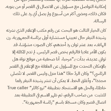
إمكانية التواصل مع مسؤول عن الاتصال في القصر أو من ينوبه.
فكان ذلك، ومضى أكثر من أسبوع ولم يصل أي رد على تلك
الرسالة.
كان الخيار الثالث هو البحث عن رقم مكتب الإعلام الذي نشرته
رشيدة النيفر حال تعيينها مستشارة أولى برئاسة الجمهورية. رن
الهاتف، بعد عشر ثوان رد أحدهم، كان الصوت مشوّشا، قد
يكون الأمر عاديا فالرقم يخص قصر الرئيس. لم تدم المكالمة إلا
ثواني عديدة، بدأت بـ”مرحبا، أنا صحفية من موقع نواة هل
بالإمكان التحدث مع المسؤول عن العلاقة مع الإعلام في القصر
الرئاسي؟” وكان الردّ حادّا “هذا منزل وليس القصر. لا تتّصلي
مجددا”، وأغلق الخط. لا يمكن أن تنشر رشيدة النيفر رقما
خاطئا، والحل هو الاستنجاد بتطبيقة “ترو كاللر” True caller
للتثبت من صاحب الرقم، ثم ظهر الاسم في التطبيقة بعد
اتصال قصير وكان مسجّلا باسم “رئاسة الجمهورية”.