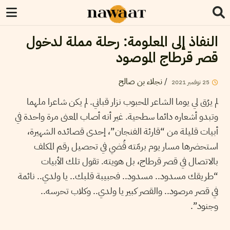
النفاذ إلى المعلومة: رحلة مملة لدخول
قصر قرطاج الموصود
/
نجلاء بن صالح
25
نوفمبر
2021
لم يرُق لي يوما الشاعر المحبوب نزار قباني. لم يكن شاعرا ملهما
وتبدو أشعاره دائما سطحية. غير أنه أصاب المعنى مرة واحدة في
أبيات قليلة من “قارئة الفنجان”، إحدى قصائده الشهيرة،
استحضرها مسار يوم برمّته قُضي في تحصيل رقم المكلف
بالاتصال في قصر قرطاج، بل هويته. تقول تلك الأبيات
“طريقك مسدود.. مسدود.. فحبيبة قلبك.. يا ولدي.. نائمة
في قصر مرصود.. والقصر كبير يا ولدي.. وكلاب تحرسه..
وجنود”.