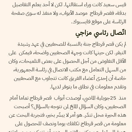
قيس سعيد كانت وراء استقالتها. لكن لا أحد يعلم التفاصيل
بدقة، فقصر قرطاج موصد الأبواب، ولا منفذ له سوى صفحة
الرئاسة على موقع فايسبوك.
اتّصال رئاسي مزاجي
لم يكن قصر قرطاج جنة بالنسبة للصحفيين في عهد رشيدة
النيفر. لكن حينها كانت وجهة الصحفيين واضحة، فيمكن على
الأقل التفاوض من أجل الحصول على بعض التلميحات، وكان
من السهل التعامل مع مكتب الاتصال في رئاسة الجمهورية،
خاصة أن إحدى أعضاء الفريق كانت تتجاوب مع الصحفيين
وتقدم معلومات في نطاق ما يتوفر لديها.
منذ 25جويلية الماضي، أوصدت أبواب قصر قرطاج تماما أمام
الصحفيين، وكان السؤال الملحّ لمن نتوجه بالسؤال؟ أصبحت
هذه الحيرة محل تندّر. هو أمر لا يبشّر بخير، فتجربة البحث عن
معلومة من قصر قرطاج تكلفك يوما ونصف للحصول على
هوية المسؤول عن مكتب الاتصال، دون أن تتمكن من محادثته