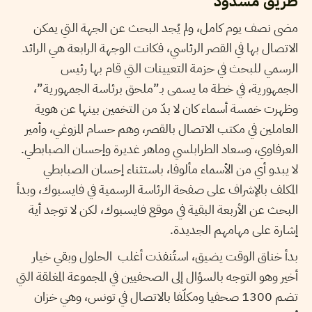
طريق مسدود
مضى نصف يوم كامل، ولم يُجد البحث عن الجهة التي يمكن
الاتصال بها في القصر الرئاسي، فكانت الوجهة الرابعة هي الرائد
الرسمي للبحث في حزمة التعيينات التي قام بها رئيس
الجمهورية، في خطة ما يسمى بـ”ملحق برئاسة الجمهورية”،
وظهرت خمسة أسماء كان لا بدّ من التخمين بينها عن هوية
العاملين في مكتب الاتصال بالقصر، وهم حسام المزوغي، وأمير
العرفاوي، وسعاد الطرابلسي وماهر غديرة وإحسان الصبابطي.
لا يبدو أي من الأسماء مألوفا، باستثناء إحسان الصبابطي
المكلف بالإشراف على صفحة الرئاسة الرسمية في فايسبوك، وبدأ
البحث عن الأربعة البقية في موقع فايسبوك، لكن لا توجد أية
إشارة على مهامهم الجديدة.
بدأ خناق الوقت يضيق، استُنفذت أغلب الحلول وبقي خيار
أخير وهو التوجه بالسؤال إلى الصحفيين في المجموعة المغلقة التي
تضم 1300 صحفيا ومكلّفا بالاتصال في تونس، وهي خزان