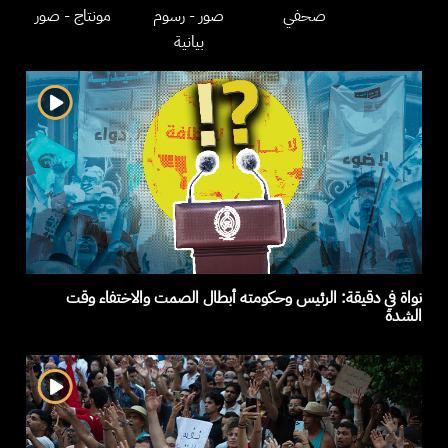
صحفي
صور
- رسوم
مونتاج
- صور
بيانية
نواة في دقيقة: الرئيس وحكومته أبطال الصمت والاختفاء وقت
الشدة