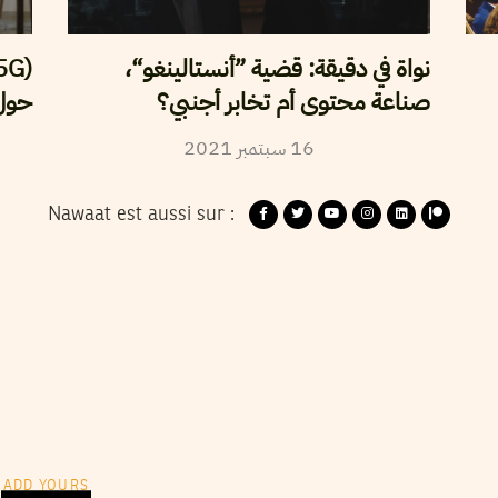
نواة في دقيقة: قضية ”أنستالينغو“،
صناعة محتوى أم تخابر أجنبي؟
حول 
2021
سبتمبر
16
Nawaat est aussi sur :
ADD YOURS