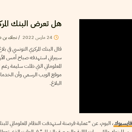
هل تعرض البنك المرك
نجلاء بن 
/
2022
مارس
24
قال البنك المركزي التونسي في 
سيبراني استهدفه صباح أمس الأربعا
المعلوماتي التي ظلت سليمة رغم
موقع الويب الرسمي وأن الخدمات
البلاغ.
فايسبوك
اليوم، عن “عملية قرصنة استهدفت النظام المعلوماتي للبنك ال
ونسي للبنوك والمؤسسات المالية والبورصة بالشلل” في الوقت الذي تعط