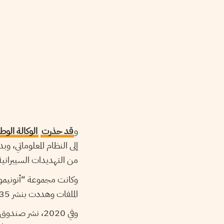
و
قد حذرت
الوكالة الوط
إلى النظام المعلوماتي، وب
من التهديدات السيبراني.
وكانت مجموعة “أنونيموس
الملفات وهددت بنشر 35″ ألف ملفا تتضمن اتفاقيات سرية”، خلال 48 ساعة.
وفي 2020، نشر ص