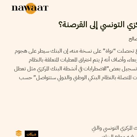
زي التونسي إلى القرصنة؟
صالح
بلاغ تحصلت “نواة” على نسخة منه، إن البنك سيطر على هجوم
ء، وأضاف أنه لم يتم اختراق المعطيات المتعلقة بالنظام
 تسجيل بعض”الاضطرابات في أنشطة البنك المركزي مثل تعطل
 المتصلة بالنظام البنكي الوطني والدولي ستتواصل” حسب
، مركزي التونسي والتي
شبكات
ل فيه موقع البنك