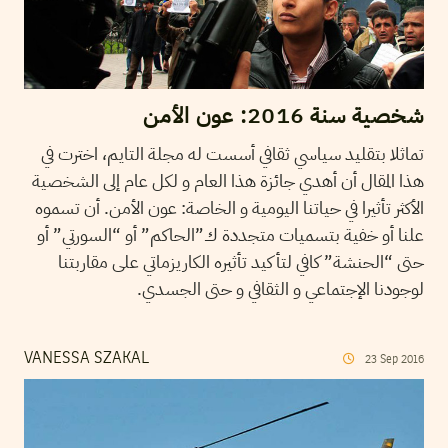
شخصية سنة 2016: عون الأمن
تماثلا بتقليد سياسي ثقافي أسست له مجلة التايم، اخترت في
هذا المقال أن أهدي جائزة هذا العام و لكل عام إلى الشخصية
الأكثر تأثيرا في حياتنا اليومية و الخاصة: عون الأمن. أن تسموه
علنا أو خفية بتسميات متجددة ك”الحاكم” أو “السورتي” أو
حتى “الحنشة” كافي لتأكيد تأثيره الكاريزماتي على مقاربتنا
لوجودنا الإجتماعي و الثقافي و حتى الجسدي.
VANESSA SZAKAL
23
Sep
2016