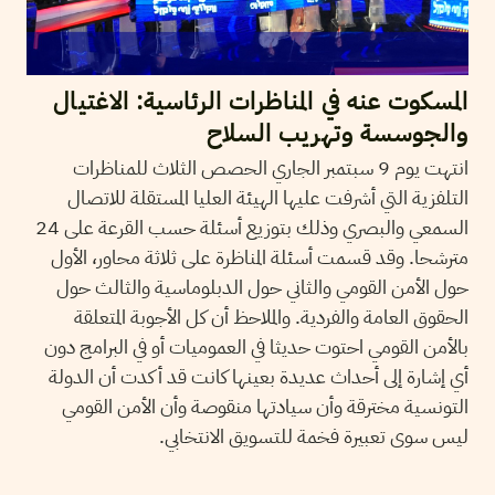
المسكوت عنه في المناظرات الرئاسية: الاغتيال
والجوسسة وتهريب السلاح
انتهت يوم 9 سبتمبر الجاري الحصص الثلاث للمناظرات
التلفزية التي أشرفت عليها الهيئة العليا المستقلة للاتصال
السمعي والبصري وذلك بتوزيع أسئلة حسب القرعة على 24
مترشحا. وقد قسمت أسئلة المناظرة على ثلاثة محاور، الأول
حول الأمن القومي والثاني حول الدبلوماسية والثالث حول
الحقوق العامة والفردية. والملاحظ أن كل الأجوبة المتعلقة
بالأمن القومي احتوت حديثا في العموميات أو في البرامج دون
أي إشارة إلى أحداث عديدة بعينها كانت قد أكدت أن الدولة
التونسية مخترقة وأن سيادتها منقوصة وأن الأمن القومي
ليس سوى تعبيرة فخمة للتسويق الانتخابي.