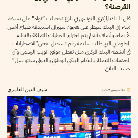
القرصنة؟
قال البنك المركزي التونسي في بلاغ تحصلت “نواة” على نسخة
منه، إن البنك سيطر على هجوم سيبراني استهدفه صباح أمس
الأربعاء، وأضاف أنه لم يتم اختراق المعطيات المتعلقة بالنظام
المعلوماتي التي ظلت سليمة رغم تسجيل بعض”الاضطرابات
في أنشطة البنك المركزي مثل تعطل موقع الويب الرسمي وأن
الخدمات المتصلة بالنظام البنكي الوطني والدولي ستتواصل”
حسب البلاغ.
2019
سبتمبر
12
سيف الدين العامري