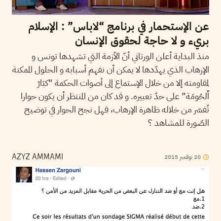
عن الإستحمار في برنامج “لاباس” : الإسلام
بريء و لا حاجة لحقوق الإنسان
منذ البداية أعلن الورتاني أنّ الأزمة التي تشهدها تونس و
الإرهاب الذي يهدّدها لا يمكن أن نفهم أسبابه و الحلول الممكنة
لمقاومته إلا من خلال الإستماع إلى أصوات الحكمة “كبَارْ
اٌلحُومَة” على حدّ تعبيره. و قد كان من المنتظر أن يكون حوارا
تُفسّر من خلاله ظاهرة الإرهاب، فهل نجح الحوار في توضيح
الصّورة للمشاهد ؟
2015
نوفمبر
20
AZYZ AMMAMI