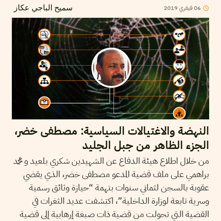
2019
فيفري
06
سميح الباجي عكاز
النهضة والاغتيالات السياسية: مصطفى خضر،
الجزء الظاهر من جبل الجليد
من خلال اطلاع هيئة الدفاع عن الشهيدين شكري بلعيد و محمد
براهمي على ملف قضية المدعو مصطفى خضر، الذي يقضي
عقوبة بالسجن لثماني سنوات بتهمة “حيازة وثائق رسمية
وسرية تابعة لوزارة الداخلية”، اكتشفت عديد الثغرات في
القضية التي تحولت من قضية ذات صبغة إرهابية إلى قضية