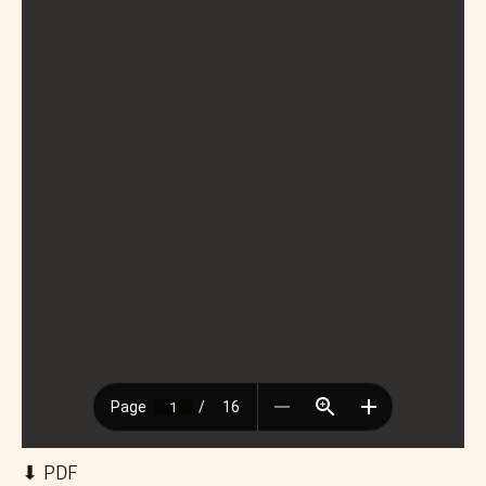
⬇︎ PDF