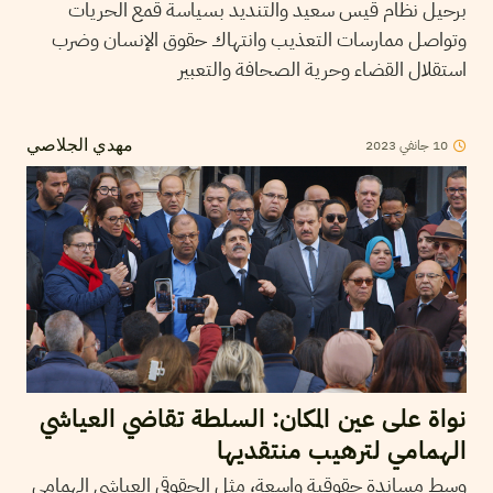
برحيل نظام قيس سعيد والتنديد بسياسة قمع الحريات
وتواصل ممارسات التعذيب وانتهاك حقوق الإنسان وضرب
استقلال القضاء وحرية الصحافة والتعبير
10
جانفي
2023
مهدي الجلاصي
نواة على عين المكان: السلطة تقاضي العياشي
الهمامي لترهيب منتقديها
وسط مساندة حقوقية واسعة، مثل الحقوقي العياشي الهمامي