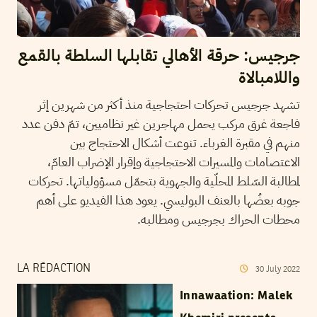
جرجيس: حرقة الأهالي تقابلها السلطة بالقمع
واللامبالاة
تشهد جرجيس تحركات احتجاجية منذ أكثر من شهرين إثر
فاجعة غرق مركب يحمل مهاجرين غير نظاميين، تمّ دفن عدد
منهم في مقبرة الغرباء. تنوعت أشكال الاحتجاج بين
الاعتصامات والمسيرات الاحتجاجية وإقرار الإضراب العامّ،
لمطالبة السّلط المحلّية والجهوية بتحمّل مسؤولياتها. تحركات
جوبه بعضُها بالعنف البوليسي. يعود هذا الفيديو على أهم
محطات الحراك بجرجيس ومطالبه.
LA RÉDACTION
30
July
2022
Innawaation: Malek