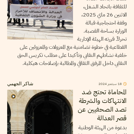
للثقافة باتحاد الشغل،
الاثنين 26 ماي 2025،
وقفة احتجاجية قبالة
الوزارة بساحة القصبة.
تحركٌ قررته الهيئة الإدارية
القطاعية في خطوة تضامنية مع المعزولات والمعزولين على
خلفية نشاطهم النقابي وتأكيدا على مطلب تكريس الحق
النقابي داخل المرفق الثقافي والمطالبة بإصلاحات هيكلية.
18
سبتمبر
2024
شاكر الجهمي
المحاماة تحتج ضد
الانتهاكات والشرطة
تصد الصحفيين عن
قصر العدالة
بدعوة من الهيئة الوطنية