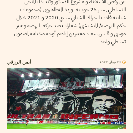
عن رفض الاستفتاء و مشروع الدستور وتنديدا بالمنحى
التسلطي لمسار 25 جويلية .وردد المتظاهرون (مجموعات
شبابية قادت الحراك الشبابي سنتي 2020 و 2021 خلال
حكم النهضة/ الميشيشي) شعارات ضد حركة النهضة وعبير
موسي و قيس سعيد معتبرين إياهم أوجه مختلفة لمضمون
تسلطي واحد.
24
جوان
2022
أيمن الرزقي