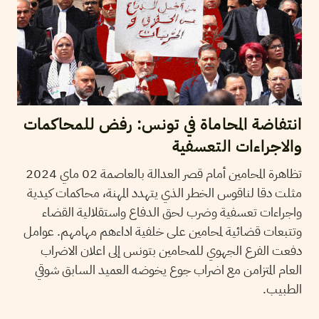
انتفاضة المحاماة في تونس: رفض للمحاكمات
والاجراءات التعسفية
تظاهرة المحامين أمام قصر العدالة بالعاصمة 02 ماي 2024
مثلت دقا لناقوس الخطر الذي يتهدد المهنة، محاكمات كيدية
واجراءات تعسفية وضرب لحق الدفاع واستقلالية القضاء
وتتبعات قضائية لمحامين على خلفية اداءهم مهامهم. عوامل
دفعت الفرع الجهوي للمحامين بتونس إلى اعلان الاضراب
العام المتزامن مع اضراب جوع يخوضه العميد السابق شوقي
الطبيب.