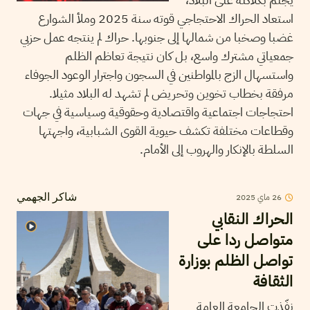
استعاد الحراك الاحتجاجي قوته سنة 2025 وملأ الشوارع
غضبا وصخبا من شمالها إلى جنوبها. حراك لم ينتجه عمل حزبي
جمعياتي مشترك واسع، بل كان نتيجة تعاظم الظلم
واستسهال الزج بالمواطنين في السجون واجترار الوعود الجوفاء
مرفقة بخطاب تخوين وتحريض لم تشهد له البلاد مثيلا.
احتجاجات اجتماعية واقتصادية وحقوقية وسياسية في جهات
وقطاعات مختلفة تكشف حيوية القوى الشبابية، واجهتها
السلطة بالإنكار والهروب إلى الأمام.
26
ماي
2025
شاكر الجهمي
الحراك النقابي
متواصل ردا على
تواصل الظلم بوزارة
الثقافة
نفّذت الجامعة العامة