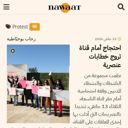
Protest
98
13
جانفي
2026
رحاب بوخيّاطية
احتجاج أمام قناة
تروج خطابات
عنصرية
نظمت مجموعة من
الناشطات والنشطاء
المدنيين وقفة احتجاجية
أمام مقر قناة التاسعة،
الثلاثاء 13 جانفي، تنديدا
بالتصريحات التي أدلت بها
إحدى المعلقات على القناة،