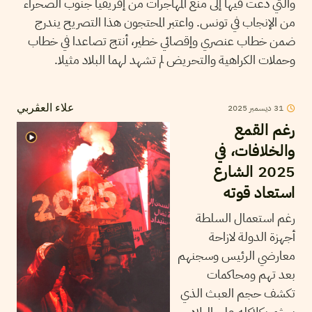
والتي دعت فيها إلى منع المهاجرات من إفريقيا جنوب الصحراء
من الإنجاب في تونس. واعتبر المحتجون هذا التصريح يندرج
ضمن خطاب عنصري وإقصائي خطير، أنتج تصاعدا في خطاب
وحملات الكراهية والتحريض لم تشهد لهما البلاد مثيلا.
31
ديسمبر
2025
علاء العڤربي
رغم القمع
والخلافات، في
2025 الشارع
استعاد قوته
رغم استعمال السلطة
أجهزة الدولة لازاحة
معارضي الرئيس وسجنهم
بعد تهم ومحاكمات
تكشف حجم العبث الذي
يجثم بكلاكله على البلاد،