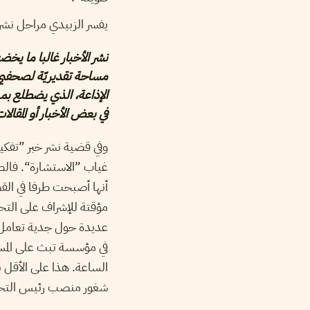
يفسر الزبيدي مراحل نشر 
نشر الأخبار غالبا ما يخ
مساحة تقديريّة لصحفيي ا
الإذاعة، الذي يضطلع بمهم
في بعض الأخبار أو المقال
وفي قضية نشر خبر ”تفكي
غياب ”الاستشارة“. فالصح
أنها أصبحت طرفا في القض
مؤقتة للإشراف على التحر
عديدة حول جدية تعامل أ
في مؤسسة تبث على المست
الساعة. هذا على الأقل بال
شغور منصب رئيس التحرير