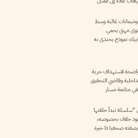
هاب عادةً إلى الممثل
، وضمانات غائبة وسط
حتوى مهني يحمي
زاييك نموذج يحتذى به
 واضحة لاستهداف حرية
لداخلية وقاضي التحقيق
كفي متابعة مسار
ي ”سلسلة تبدأ حلقتها
 وجود خلاف بخصوصه،
 بصفته صحفيا ذا خبرة