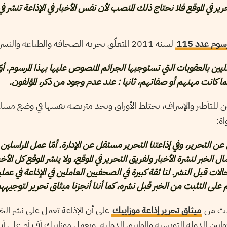
في الموقع فلا نحتاج ذلك المنصب لأن نفس الأخبار في الإذاعة تنشر في 
رسوم عدد 115
لسنة 2011 المتعلّق بحرية الصحافة والطباعة والنشر على ما يلي:
ن بالعقوبات التي تستوجبها الجرائم المنصوص عليها بهذا المرسوم. أوّل
ما كانت مهنهم أو صفاتهم، ثانيا : عند عدم وجود من ذكر، المؤلفون.
للتأطير والإشراف، تختلط الأوراق وتجد متربصة نفسها في وضع مساء
اة:
عن التحرير، وفي إذاعتنا التحرير مستقل عن الإدارة. أمّا عمل المراسلين 
خبر لنشرة الأخبار ولفريق التحرير في الموقع، ولا ينشر الموقع كل الأخب
لات قبل النشر. لنا ثقة كبيرة في الصحفيين العاملين في الإذاعة في عمل
نهم على التثبت من الخبر قبل نشره، كما أننا أنجزنا ميثاق تحرير لتوجيهه
الث من
ميثاق تحرير إذاعة موزاييك
على أن الإذاعة تعمل على نشر الخب
ين الدولة التونسية والمواثيق الدولية. وتعمل موزاييك أف أم على أ