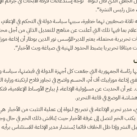
 الجلالي الذي قال لـنواة ”توجه إستدعاءات فرقة الأبحاث في جرائم الإر
، مثل رئيس النشرة“.
 ثلاثة صحفيين تهما خطيرة، سببها سياسة دولة في التحكم في الإعلام
لإعلام بما فيها تلك التي أعلنت عن مناهج للتعديل الذاتي من أجل م
تحريرية محتملة، يعتبر المدير-المؤسس نور الدين بوطار أن إذاعة مو
ميثاقا تحريريا يضبط الحدود المهنية في صياغة وبث الأخبار“.
ش
ها رئاسة الجمهورية التي جمّعت كل أجهزة الدولة في قبضتها، سياسة
 إذاعة موزاييك أف أم، الحسم واضح في تجاوز فادح ارتكبته وزارة ا
غير أن الحديث عن مسؤولية الإذاعة، لم يبارح الأوساط الإعلامية، فت
هشاشة الوضع في قاعة التحرير.
، مدير تحرير الإذاعة، في تصريح لـنواة إن عملية التثبت من الأخبار ه
يكتب الخبر لتصل إلى غرفة الأخبار حيث يُناقش ذلك الخبر في حال
ل النشر وإذا ظل الخلاف قائما يُستشار مدير الإذاعة للاستئناس برأيه