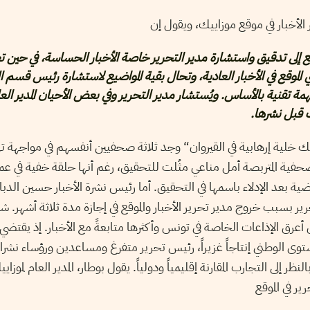
الأخبار في موقع موزاييك، ويقول إن
ضع إلى تدقيق واستشارة مدير التحرير خاصة الأخبار الحساسة، في حين 
لموقع في الأخبار العادية، وتحال بقية المواضيع لاستشارة رئيس قسم ا
ة تقنية بالأساس. ويُستشار مدير التحرير وفي بعض الأحيان المدير العا
ات قبل نشرها.
ك خلية إرهابية في القيروان“ وجد ثلاثة صحفيين أنفسهم في مواجهة ت
فية المتربصة أمل مناعي مثُلت للتحقيق، رغم أنها حلقة خفية في عمل
ية بعد الإدلاء باسمها في التحقيق. أما رئيس نشرة الأخبار حسين الدب
ير بسبب خروج مدير تحرير الأخبار والموقع في إجازة مدة ثلاثة أشهر. 
عرق الإذاعات الخاصة في تونس وأكثرها متابعةً مع الأخبار. إذ يقتض
وى الوطني إنتاجاً غزيراً، رئيس تحرير متفرغ ومساعدين ورؤساء نشرا
نظر إلى التجارب المقارنة إقليمياً ودولياً. يقول بوطار، المدير العام لمو
 في الموقع