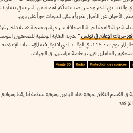
حري والتثبت في الخبر وحسن صياغته أكثر أهمية من السرعة في بثه أو 
ض الأحيان عن المأمول نظرياً وتبقى المدونات حبراً على ورق.
ياسة دولة قامعة لحرية الصحافة من جهة، ووضعية هشة داخل غرف
قع حريات الإعلام في تونس
أحيل 18صحفيا خارج إطار المرسوم عدد 115، في الوقت الذي لا توفر فيه المؤسسا
حفيين العاملين فيها، وخاصة مراسليها في الجهات.
Virage 80
Radio
Protection des sources
في القسم الثقافي بموقع قناة الميادين وموقع منظمة أنا يقظ ومواقع
الواقعة