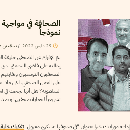
الصحافة في مواجهة ه
نموذجاً
29
مارس
2022
/
نجلاء بن 
تمّ الإفراج عن الصّحفي خليفة ا
إحالته على قاضي التحقيق لدى ا
الصحفيون التونسيون ونقابتهم وا
على العمل الصحفي. لكن ماذا عن
السلطوية؟ هل أنها نجحت في استغل
تشريعياً لحماية صحفييها و ص
تفكيك خلية إر