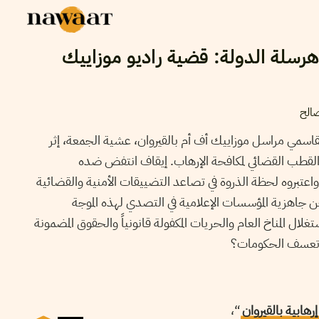
رسلة الدولة: قضية راديو موزاييك
صالح
لقاسمي مراسل موزاييك أف أم بالقيروان، عشية الجمعة، إثر
لقطب القضائي لمكافحة الإرهاب. إيقاف انتفض ضده
عتبروه لحظة الذروة في تصاعد التضييقات الأمنية والقضائية
 جاهزية المؤسسات الإعلامية في التصدي لهذه الموجة
ال المناخ العام والحريات المكفولة قانونياً والحقوق المضمونة
د تعسف الحكومات؟
هابية بالقيروان
“،