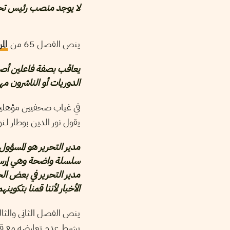
لا يوجد منصب رئيس تحرير 
ينص الفصل 65 من
الم
يعاقب بصفة فاعلين أصليي
الدوريات أو الناشرون مه
في غياب صحفيين مؤهلين 
يقول نور الدين بوطار لـنو
مدير التحرير هو المسؤول 
سلسلة واضحة وهي إرسال ال
مدير التحرير في بعض الحا
الأخبار لأننا قمنا بتكوي
ينص الفصل الثاني والث
بشرط عدم تعارضه مع قوان