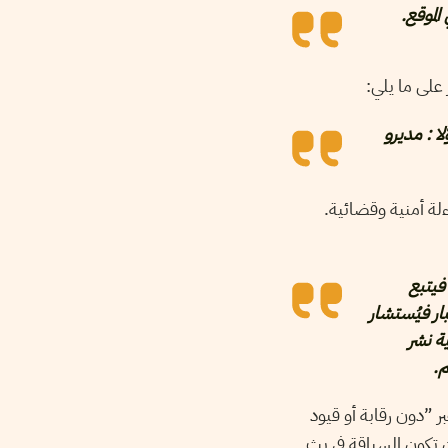
الموقع.
ا : مديرو
لة أمنية وقضائية.
فيتبع
ار فيُستشار
ية نشر
م.
ر ”دون رقابة أو قيود
ن تكون السباقة في بث