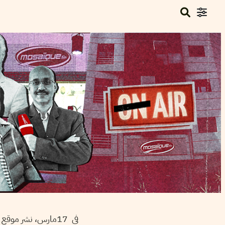
في 17مارس، نشر موقع إذاعة موزاييك خبرا بعنوان ”في صفوفها عسكري معزول: