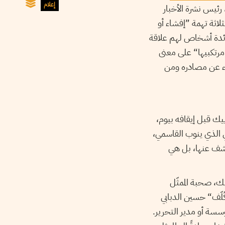
إعلام
رئيس نشرة الأخبار
اثة تهمة ”إفشاء أو
فائدة أشخاص لهم علاقة
 مرتكبيها“ على معنى
 عن مصادره ومن
 موزاييك قبل إيقافه بيوم،
ي الذي ينوب القاسمي،
ُشف عنها، بل هي
ك، صحبة الممثّل
كُلّف“ حسين الدبابي
ؤسسة أو مدير التحرير.