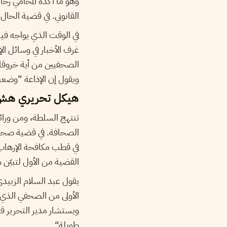
وهو ما أكده المحامي رحال
القانوني. في قضية الحال
في الوقت الذي يواجه فيه
غرف الأخبار في وسائل ا
الصحفيين من أية خروقات 
ويقول إن الإذاعة ”وضعت 
هيكل تحريري ه
تنتهج السلطة، ومن ورائ
الصحافة. في قضية صحفيي
في قطب مكافحة الإرهاب. 
القضية من الأول لتبيّن 
يقول عبد السلام الزبيدي
الأولى من الصحفي الذي 
ويستشار مدير التحرير قب
طويلة“.