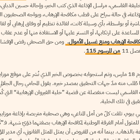
خليفة القاسمي
،
مراسل الإذاعة الذي كتب الخبر، وإحالة حسين الدبابي
،
ذاعة، في حالة سراح على قطب مكافحة الإرهاب، ويواجه الصحفيون الثل
اشرة أو بواسطة، بأي وسيلة كانت، لفائدة تنظيم أو وفاق إرهابي أو ل
المساعدة على ارتكابها، أو التستر عليها أو الاستفادة منها أو عدم عقاب
افحة الإرهاب ومنع غسيل الأموال.
ومن حق الصحفي رفض الإفشاء
ل 11
من المرسوم 115
.
أوقف خليفة القاسمي يوم 18 مارس، وتم استجوابه بخصوص الخبر الذي نُشر على موقع
طُلب منه مدّ جهات التحقيق بمصدر خبره. يقول المحامي رحال الجلال
 القاسمي ليست منفصلة عن قضية ”خلية القيروان الإرهابية“ التي ك
ق في تلك الخلية.
ي بيوم، تلقت كلّ من أمل المناعي، وهي صحفية متربصة بإذاعة موزايي
 للمثول أمام الفرقة الوطنية لمكافحة الإرهاب بصفتهما ذوَيْ شبهة. فـ”
عة بالذهاب. بينما أنه من المفروض أن يمثل الممثل القانوني، أي مدير الم