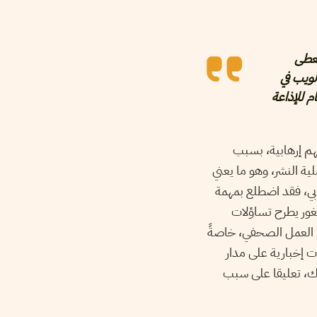
تعطى
لويب في
م للإذاعة
هم إرهابية، بسبب
ية النشر، وهو ما يعني
ابي، فقد اضطلع بمهمة
شغور يطرح تساؤلات
ي العمل الصحفي، خاصةً
ت إخبارية على مدار
زاييك، تعليقا على سبب