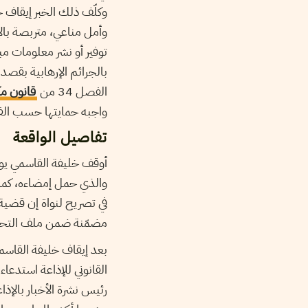
وكلّف ذلك الخبر إيقاف 
وأمل مناعي
،
متربصة بالإ
توفير أو نشر معلومات مب
بالجرائم الإرهابية بقصد 
الفصل 34 من
قانون مك
واجبه حمايتها حسب الفص
تفاصيل الواقعة
والذي حمل إمضاءه، كما 
في تصريح لنواة إن قضية
مضمّنة ضمن ملف التحقي
بعد إيقاف خليفة القاسم
القانوني للإذاعة استدعاء
رئيس نشرة الأخبار بالإذا