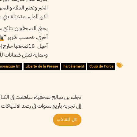
الخبر وتعتبر الدقة والت
لكن الممارسة تختلف في بع
يجني الصحفيون نتائج س
أخرى. فحسب تقرير ”
وا
وحماية تمثل ضمانات للص
mosaique fm
Liberté de la Presse
harcèlement
Coup de Force
نجلاء بن صالح صحفية، ساهمت في الكتابة 
إلى تجربة بأربع سنوات في رصد الانتهاكات 
كل المقالات