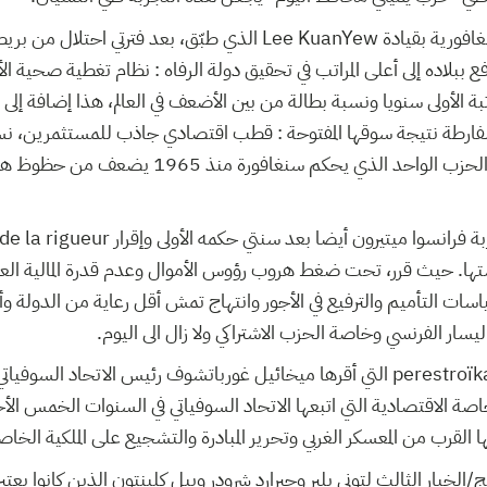
كما يقع ذكر التجربة السنغافورية بقيادة Lee KuanYew الذي طبّق، بعد فترت
ببلاده إلى أعلى المراتب في تحقيق دولة الرفاه : نظام تغطية صحية الأ
ة الأولى سنويا ونسبة بطالة من بين الأضعف في العالم، هذا إضافة إلى 
 الفارطة نتيجة سوقها المفتوحة : قطب اقتصادي جاذب للمستثمرين، 
أزمة الكوفيد. لكنّ نظام الحزب الواحد الذي يحكم سنغافو
دراستها. حيث قرر، تحت ضغط هروب رؤوس الأموال وعدم قدرة المالية ا
سات التأميم والترفيع في الأجور وانتهاج تمش أقل رعاية من الدولة وأ
اليسار الفرنسي وخاصة الحزب الاشتراكي ولا زال الى اليوم.
المثال الآخر هو تجربة الـ perestroïka التي أقرها ميخائيل غورباتشوف رئيس الاتح
صة الاقتصادية التي اتبعها الاتحاد السوفياتي في السنوات الخمس ال
القرب من المعسكر الغربي وتحرير المبادرة والتشجيع على الملكية الخاص
/الخيار الثالث لتوني بلير وجيرارد شرودر وبيل كلينتون الذين كانوا 