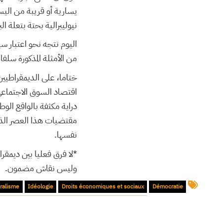
يسارية أو قريبة من اليس
نيوليبرالية بحتة بتعلة البراغمات
اليوم نتجه نحو اعتبار س
من الأمثلة المذكورة سلف
ختاما، على الديمقراطيين
اقتصاد السوق الاجتماعي ا
دراية مكثفة بالواقع الوط
مقتضيات هذا العصر الذي
نفسها.
*لا فرق فعليا بين ديم
وليس نقاش مضمون.
ralisme
Idéologie
Droits économiques et sociaux
Démocratie