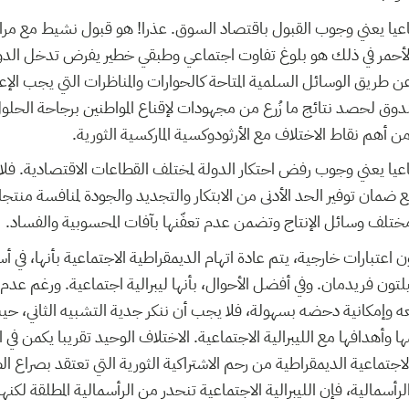
اعيا يعني وجوب القبول باقتصاد السوق. عذرا! هو قبول نشيط مع مرا
لأحمر في ذلك هو بلوغ تفاوت اجتماعي وطبقي خطير يفرض تدخل الدو
طريق الوسائل السلمية المتاحة كالحوارات والمناظرات التي يجب الإعد
لصندوق لحصد نتائج ما زُرع من مجهودات لإقناع المواطنين برجاحة الحلول 
ن أهم نقاط الاختلاف مع الأرثودوكسية الماركسية الثورية.
اعيا يعني وجوب رفض احتكار الدولة لمختلف القطاعات الاقتصادية. فلا
ضمان توفير الحد الأدنى من الابتكار والتجديد والجودة لمنافسة منتجات
ختلف وسائل الإنتاج وتضمن عدم تعفّنها بآفات المحسوبية والفساد.
 اعتبارات خارجية، يتم عادة اتهام الديمقراطية الاجتماعية بأنها، في أ
تون فريدمان. وفي أفضل الأحوال، بأنها ليبرالية اجتماعية. ورغم عدم 
ه وإمكانية دحضه بسهولة، فلا يجب أن ننكر جدية التشبيه الثاني، حي
 وأهدافها مع الليبرالية الاجتماعية. الاختلاف الوحيد تقريبا يكمن في ال
 الاجتماعية الديمقراطية من رحم الاشتراكية الثورية التي تعتقد بصراع
رأسمالية، فإن الليبرالية الاجتماعية تنحدر من الرأسمالية المطلقة لكنه