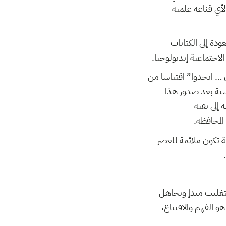
لأي قناعة علمية
ودة إلى الكتابات
لاجتماعية إيديولوجيا.
ن … اتحدوا” اقتباسا من
زب الشيوعي لفريديريك إنجلز وكارل ماركس “يا عمال العالم … اتحدوا”، وذلك 174 سنة بعد صدور هذا
 إلى بقية
 المحافظة.
ة تكون ملائمة للعصر
بتغليب مبدإ وتجاهل
و الفهم والاقتناع،