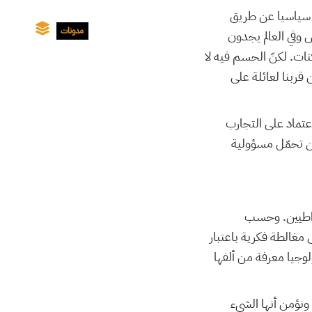
ي سياسيا عن طريق
مدونات
س وفي العالم يجدون
ت. لكنّ الحسم فيه لا
 قربنا لعائلة على
عتماد على التجارب
ين تحمّل مسؤولية
قراطيين. وحسب
مغالطة فكرية باعتبار
وجيا معرفة من ألفها
 ونؤمن أنها الشيء