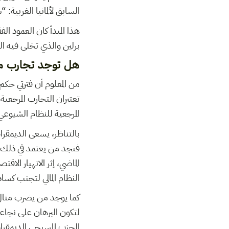
السابق لألمانيا الغربية: 
برلين والذي تخلى فيه الح
هل توجد تجارب مقا
من المعلوم أن فترتي حكم م
تعتبران التجارب المرجعية 
المرجعية للنظام الشيوعي
بالتناظر، يسعى الديمقر
النظام المالي لتجنب كساد
كما يوجد من يضرب مثال الم
لتكون البرهان على نجاع
الحزب المسيحي الديمقرا