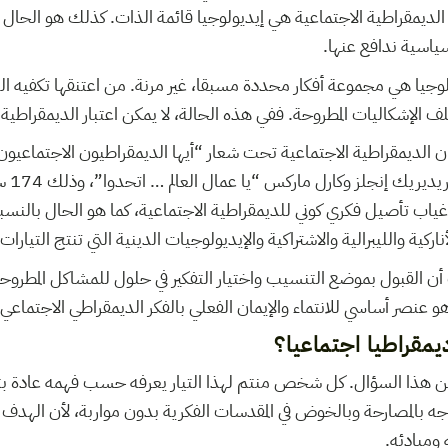
لديمقراطية الاجتماعية هي إيديولوجيا قائمة الذات. كذلك هو الحال 
سياسية ندافع عنها.
يولوجيا هي مجموعة أفكار محددة مسبقا، غير مرنة. من اعتنقها تكفيه الع
ف الإشكاليات المطروحة. ففي هذه الحالة، لا يمكن اعتبار الديمقراطية ا
بيان الديمقراطية الاجتماعية تحت شعار “أيها الديمقراطيون الاجتماعيو
بيان الح
غياب تأصيل فكري كوني للديمقراطية الاجتماعية، كما هو الحال بالنسبة
ناركية والليبرالية والاشتراكية والإيديولوجيات الدينية التي تنتج التيارات
أن القبول بموضع التنسيب واختيار التفكير في حلول للمشاكل المطروح
نصر أساسي للانتماء والإيمان الفعلي بالفكر الديمقراطي الاجتماعي.
يمقراطيا اجتماعيا؟
 عن هذا السؤال. كل شخص منتم لهذا التيار يعرفه حسب فهمه عادة 
جه بالمصارحة وبالخوض في المقدسات الفكرية بدون مواربة، لأن الهدف ه
ومبادئه.