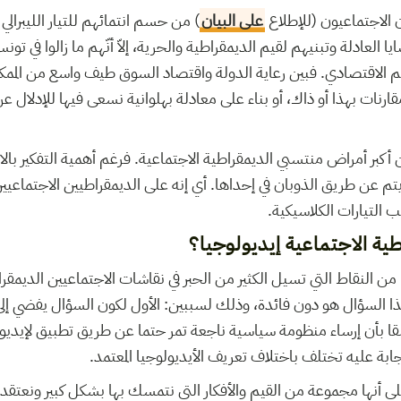
 الاجتماعيون (للإطلاع
على البيان
) من حسم انتمائهم للتيار الليبرال
العادلة وتبنيهم لقيم الديمقراطية والحرية، إلاّ أنّهم ما زالوا في تون
لاقتصادي. فبين رعاية الدولة واقتصاد السوق طيف واسع من الممكنا
رنات بهذا أو ذاك، أو بناء على معادلة بهلوانية نسعى فيها للإدلال عن
بر أمراض منتسبي الديمقراطية الاجتماعية. فرغم أهمية التفكير بالا
 يتم عن طريق الذوبان في إحداها. أي إنه على الديمقراطيين الاجتماعي
 التيارات الكلاسيكية.
ية الاجتماعية إيديولوجيا؟
ا من النقاط التي تسيل الكثير من الحبر في نقاشات الاجتماعيين الديم
ا السؤال هو دون فائدة، وذلك لسببين: الأول لكون السؤال يفضي إلى 
ا بأن إرساء منظومة سياسية ناجعة تمر حتما عن طريق تطبيق لإيديول
لإجابة عليه تختلف باختلاف تعريف الأيديولوجيا المعتمد.
 على أنها مجموعة من القيم والأفكار التي نتمسك بها بشكل كبير ونعتقد