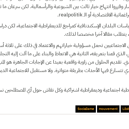
ار وقرروا انتهاج خيار ثالث بين الشيوعية والرأسمالية. لكن سرعان ما 
ية الاقتصادية أو الـ realpolitik.
ياسات البلدان الإسكندنافية كمراجع للديمقراطية الاجتماعية، لكن دراس
ا، يتطلب مقالا آخرا مخصصا لذلك.
 الاجتماعيين تحمل مسؤولية خياراتهم والاعتماد في ذلك على ثلاثة أس
لذي قمنا بتعريفه، الثانية هي الاتعاظ والبناء على ما آلت إليه التجارب
ني. تقديم الحلول من زاوية واقعية بعيدا عن الإجابات الجاهزة هو المنهج
 تتسارع فيها الأحداث بطريقة متواترة. ولا مستقبل للاجتماعية الد
قراطية اجتماعية وديمقراطية اشتراكية وكل نقاش حول أي المصطلحين
Socialisme
mouvement
Libé