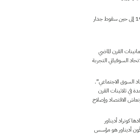
هذا المبدأ كان العمود الفقري للبرنامج الاقتصادي للحزب الديمقراطي الاجتماعي الألماني من 1959 إلى حين سقوط جدار
مانينات القرن الماضي
لاتحاد السوفياتي التجربة
اد السوق الاجتماعي”.
ايات المتحدة في ثلاثينات القرن
ن والفقراء وإنعاش الاقتصاد وإصلاح
ها كونراد أديناور
كَون أديناور هو مؤسس