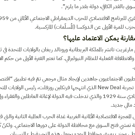
“سوق بالقدر الكافي، دولة بقدر ما يلزم”.
زب للمرة الأولى عن الـدوكسا (المُسلّمات) الماركسية.
رنة يمكن الاعتماد عليها؟
ارغريت تاتشر بالمملكة البريطانية ورونالد ريغان بالولايات المتحدة في ث
والانطلاقة الفعلية للنظام النيولبرالي. كما تعتبر الفترة الأولى من حكم ا
.
اطيون الاجتماعيون جاهدين لإيجاد مثال مرجعي تمّ فيه تطبيق “اقتص
فنجد من يعتمد في ذلك تجربة New Deal الذي انتهجها فرنكلين روزفلت، رئيس الول
الماضي، إثر الانهيار الاقتصادي سنة 1929 والذي تدخلت فيه الدولة لإغاثة العاطلي
 مالي جديد.
عجزة الاقتصادية الألمانية الغربية غداة الحرب العالمية الثانية والتي قاد
ة تمشي فتح السوق مع محافظة الدولة على دورها الاجتماعي. ولكنّ 
طي -حزب يميني محافظ اليوم- يجعل هذه التجربة طيّ النسيان.