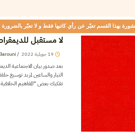
شورة بهذا القسم تعبّر عن رأي كاتبها فقط و لا تعبّر بالضرورة
لا مستقبل للديمقراط
19
جويلية
2022
/
Barouni
بعد صدور بيان الاجتماعية الديم
التيار والساعين لمزيد توسيع حلقة
تفكيك بعض “المفاهيم الخلافية”