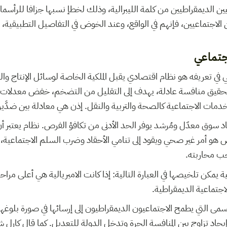
ن الديمقراطيين من كلمة الليبرالية، وذلك لخطإ نسبها جزافا للرأسم
ن الاجتماعيين، فإنهم في الواقع، وعند الخوض في التفاصيل التطبيقية، 
جتماعي
 في تعريفه هو نظام اقتصادي يقبل الملكية الخاصة لوسائل الإنتاج وا
قيق منافسة عادلة، يهدف إلى التقليل من التضخم، خفض معدلات ال
دمات الاجتماعية كالصحة والتربية والنقل. إذن هي معادلة بين ضدَّين 
سوق معدّل ومُرشد يوفر الحد الأدنى من تكافؤ الفرص. نظام يعتبر أن 
هو أمر غير صحي ويقود إلى تنامي الأحقاد وضرب السلم الاجتماعية،
يجب محاربته.
مكن تلخيصها في العبارة التالية: إذا كانت الامبريالية هي أعلى مراحل
اجتماعية الديمقراطية.
لأسمى التي يطمح الاجتماعيون الديمقراطيون إلى إرسائها في صورة بل
اد تزاوج بين المنافسة الحرة وتدخل الدولة للتعديل. كما قال كارل شي