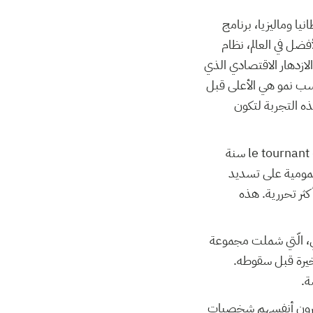
ي احتلال من بريطانيا وماليزيا، برنامج
فضل في العالم، نظام
الازدهار الاقتصادي الذي
نسب نمو هي الأعلى قبل
رة منذ 1965 يضعف من حظوظ هذه التجربة لتكون
نجد كذلك من يعتبر تجربة فرانسوا ميتيرون أيضا بعد سنتي حكمه الأولى وإقرار le tournant de la rigueur سنة
لعمومية على تسديد
كثر تحررية. هذه
اد السوفياتي، الّتي شملت مجموعة
أخيرة قبل سقوطه.
ة.
يعتبرون أنفسهم شخصيات