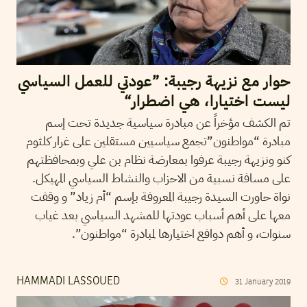
حوار مع نزيهة رجيبة: ”عودتي للعمل السياسي
ليست اختيارا، هي اضطرار“
تم الكشف مؤخراً عن مبادرة سياسية جديدة تحت إسم
مبادرة “مواطنون”تجمع سياسيين مستقلين على غرار كلثوم
كنو ونزيهة رجيبة عرفوا بمعارضة نظام بن علي وبمحافظتهم
على مسافة نسبية من الاحزاب والنشاط السياسي المهيكل.
نواة حاورت السيدة رجيبة المعروفة بإسم “أم زياد” و وقفت
معها على أهم أسباب عودتها للمشهد السياسي بعد غياب
سنوات، و أهم دوافع اختيارها لمبادرة “مواطنون”.
HAMMADI LASSOUED
31
January
2019