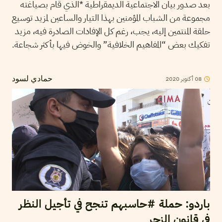
بعد صدور بيان الاجتماعية الديمقراطية *الذي قام بصياغته
مجموعة من الشباب المؤمنين بهذا التيار والساعين لمزيد توسيع
حلقة المنتمين إليه، يجب، رغم كل الإفادات الصادرة فيه، مزيد
تفكيك بعض “المفاهيم الخلافية” والخوض فيها بأكثر شجاعة.
2020
أكتوبر
08
حمادي لسود
باردو: حملة #حاسبهم تنجح في تأجيل النظر
في قانون الزجر