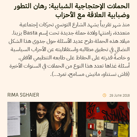
الحملات الإحتجاجية الشبابية: رهان التطور
وضبابية العلاقة مع الأحزاب
منذ شهر تقريباً يشهد الشارع التونسي تحركات إجتماعية
متعددة، زامنتها ولادة حملة جديدة تحت إسم Basta يزينا.
ميلاد هذه الحملة طرح عديد الأسئلة حول جدوى هذا الشكل
النضالي في تحقيق مطالبه واستقلاليته عن الأحزاب السياسية
و خاصةً قدرته على الحفاظ على طابعه التنظيمي الأفقي.
أسئلة غذاها تعدد هذا النوع من الحملات في السنوات الأخيرة
(فاش نستناو، مانيش مسامح، تمرد…).
RIMA SGHAIER
29
June
2018