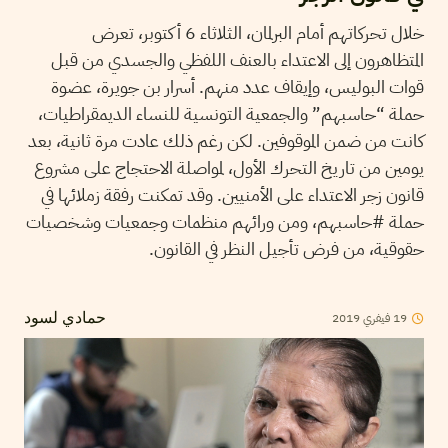
خلال تحركاتهم أمام البرلمان، الثلاثاء 6 أكتوبر، تعرض
المتظاهرون إلى الاعتداء بالعنف اللفظي والجسدي من قبل
قوات البوليس، وإيقاف عدد منهم. أسرار بن جويرة، عضوة
حملة “حاسبهم” والجمعية التونسية للنساء الديمقراطيات،
كانت من ضمن الموقوفين. لكن رغم ذلك عادت مرة ثانية، بعد
يومين من تاريخ التحرك الأول، لمواصلة الاحتجاج على مشروع
قانون زجر الاعتداء على الأمنيين. وقد تمكنت رفقة زملائها في
حملة #حاسبهم، ومن ورائهم منظمات وجمعيات وشخصيات
حقوقية، من فرض تأجيل النظر في القانون.
2019
فيفري
19
حمادي لسود