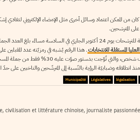
أنه كان من الممكن اعتماد وسائل أخرى مثل الإمضاء الإلكتروني لتفادي إشك
على المترشحين.
لعليا المستقلة للانتخابات
. هذا الرقم يُشبه في رمزيّته عدد المقبلين عل
التي شارك فيها 534 ألف شخص، والتي تُوّجت بدستور صوّت ع
 منذ انطلاقه وضبابيّة الرؤية بالنّسبة إلى المترشّحين والناخبين على حدّ ا
Municipalité
Législatives
légalisation
 civilisation et littérature chinoise, journaliste passionnée 