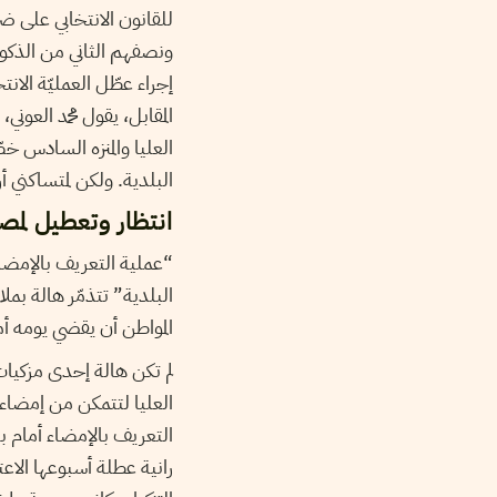
إجراء عطّل العمليّة الانت
المقابل، يقول محمد العوني،
العليا والمنزه السادس خ
البلدية. ولكن لمتساكني أر
انتظار وتعطيل لمصا
“عملية التعريف بالإمضاء 
البلدية” تتذمّر هالة بمل
المواطن أن يقضي يومه أم
لم تكن هالة إحدى مزكيات
التعريف بالإمضاء أمام ب
رانية عطلة أسبوعها الاعتي