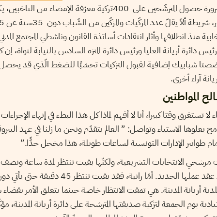
للقانون الانتخابي على ضرورة حصول المترشّحين على 400تزكية معرّفة ا
خابية منذ انطلاقها وأثار انتقادات أساتذة القانون وناشطي المجتمع المدني
 رئيس دائرة أريانة العليا ورئيس دائرة المنزه السادس بالنيابة لنواة، إن كلا
صّصتا شبابيك إضافية لقبول التزكيات تحسّبًا للضغط الّذي قد يحصل 
يانة آراء أخرى.
لح المواطنين
لا تستغرق وقتا كبيرا، أنا لا أفهم لماذا كل هذا البطء في إنهاء الإجراء
امح يعلوها الاستياء وتواصل: ” العالم يتقدّم ونحن ما زلنا في عهد الب
ام طوابير الإدارات التونسية لساعات طويلة، هذا مخجل جدًّا.”
 مرشحي الانتخابات التشريعية، ولكنّها بقيت تنتظر لمدة ساعة ونصف أما
العليا لتتمكن من إمضاء عقد عملها الجديد. أمّا رانية، فق
لدية أريانة المدينة. هي تمقت الانتظار خاصة حينما يتعلق الأمر بقضاء
ادية يوم الجمعة لتزكية صديقتها المترشحة على دائرة أريانة المدينة، مؤك