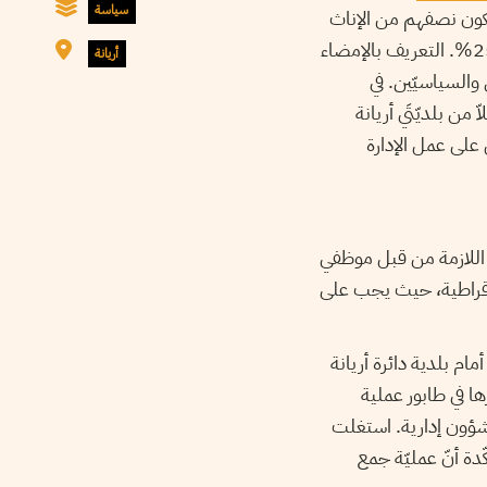
سياسة
لإمضاء من الناخبين، يكون نصفهم من الإناث
ونصفهم الثاني من الذكور، شريطة ألاّ يقلّ عدد المزكّيات والمزكّين من الشّباب دون 35سنة عن 25%. التعريف بالإمضاء
أريانة
 والسياسيّين. في
ّ من بلديّتَي أريانة
على عمل الإدارة
ات اللازمة من قبل موظفي
يروقراطية، حيث يجب على
م بلدية دائرة أريانة
د بقيت تنتظر 45 دقيقة حتى يأتي دورها في طابور عملية
 شؤون إدارية. استغلت
ّدة أنّ عمليّة جمع