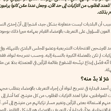
عدد المطلوب من التزكيات إلى حد الآن، وجعل عددا ممّن كانوا يرغبون 
م بذلك.
يب أن البلديات ليست متعاونة بشكل جيد، مُشيرا إلى أنّ إحدى ال
لعون المسؤول على التعريف بالإمضاء القيام بمهامه مبررا ذلك بوجو
، أحد المترشحين للانتخابات التشريعية وعضو المجلس البلدي بالمنيهلة، وف
زكيات لم تكن بالمعضلة الكبيرة بالنسبة إليه. وحسب تصريحه لنواة، ف
ّه فضّل إيداع ترشّحه المشفوع بقائمة المزكّين في المعتمديّة بدلا عن مقرّ 
لة.
رّ لا بدّ منه؟
ي أحمد قيدارة في تصريح لنواة أن إجراء التعريف بالإمضاء يتطلب مجهو
للمواطنين، نظرا لعدد التزكيات المطلوب من كل مترشح. كما أشار إلى الات
هم لاستمالة بعض المزكّين وتغيير مسار تزكياتهم من مترشح إلى آخر. أم
 الانتخابية. وذكّر قيدارة أن التعريف بالإمضاء هو الشكل القانوني الوح