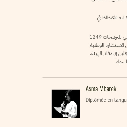
الية الاكتظاظ في
بعد غلق المكاتب الرئيسية للترشحات يوم 24 أكتوبر الجاري في السادسة مساءً، بلغ العدد الجملي للترشحات 1249
ى الاستشارة الوطنية
ليه 30% فقط من جملة المسجّلين في دفاتر الهيئة.
لسواء.
Asma Mbarek
Diplômée en langue,