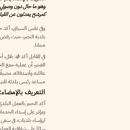
وهو ما حال دون وصولي لل
كمرشح يعدلون عن القيا
وفي نفس السياق، أكد حب
بلدية النصر، حيث رفض ا
مجانا.
في المقابل أكد محمد بلال
الفخر، أن عملية جمع الت
عائلته وأصدقائه، مضيفًا أن
مساعد رئيس بلديّة المنيه
التعريف بالإمضاء: ش
أكد الخبير بالعمل البلد
ويؤثر على إسداء الخدمات 
لرؤساء بلديات، في سعي من
سلبًا على شفافية العملية