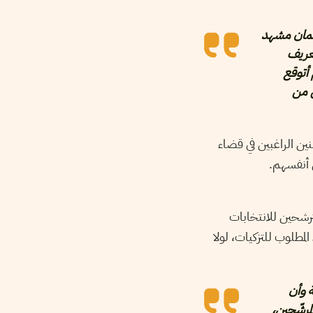
وضمان مشهد
تعريف
 أتوقع
ن من
نين الراغبين في قضاء
ن أنفسهم.
رشحين للانتخابات
لمطلوب للتزكيات، لولا
ة وأن
مرشّحين،