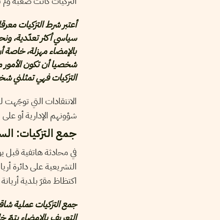
التزكيات كانت صعبة ولم 
أعتبر شرط التزكيات معرق
سياسي أكثر تعدّدية، ونحن
بالإمضاء مهزلة، خاصة أن
شخصيا أن تكون الأمور م
التزكيات فهي تمثلني شخص
الانتقادات التي توجّهت ل
شؤونهم الإدارية أو على ا
جمع التزكيات: الس
في محادثة هاتفية قبل ي
التشريعية على دائرة أريا
اكتظاظ مقرّ بلدية أريانة
جمع التزكيات عملية شاقة
التعريف بالإمضاء يتمّ خل