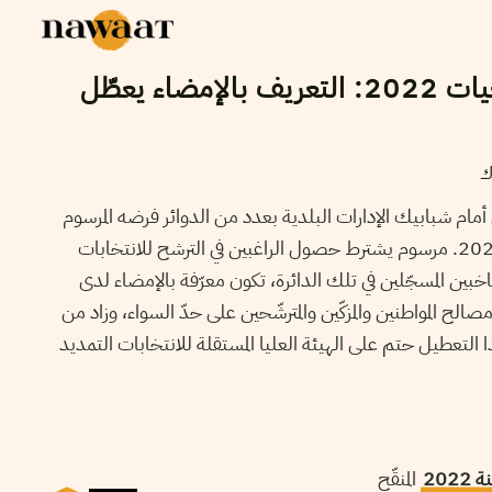
شرط التزكية في تشريعيات 2022: التعريف بالإمضاء يعطّل
ك
أمام شبابيك الإدارات البلدية بعدد من الدوائر فرضه المرسوم
الانتخابي الصادر في 15 سبتمبر 2022. مرسوم يشترط حصول الراغبين في الترشح للانتخابات
40تزكية من الناخبين المسجّلين في تلك الدائرة، تكون معرّفة بالإمضاء لدى
صالح المواطنين والمزكّين والمترشّحين على حدّ السواء، وزاد من
ا التعطيل حتم على الهيئة العليا المستقلة للانتخابات التمديد
المنقّح