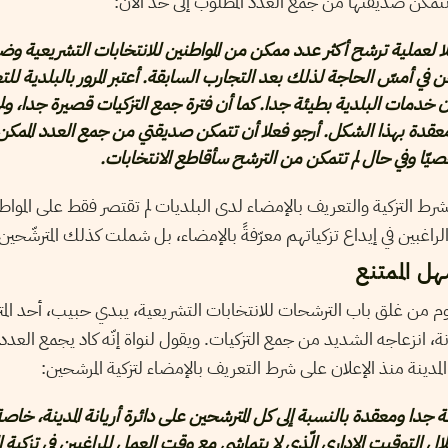
تتمكن صديقتها من جمع العدد المطلوب إلى حدّ الآن:
لا لعملية ترشح أكثر عدد ممكن من المواطنين للانتخابات التشريعية 
 في أمسّ الحاجة لذلك بعد التجارب السابقة. أعتبر المرور بالبلدية لل
 خدمات البلدية بطيئة جدا. كما أن فترة جمع التزكيات قصيرة جدا، ولم
عقدة بهذا الشكل. أرجو فعلا أن تتمكن صديقتي من جمع العدد الممك
يّا وفي حال لم تتمكن من الترشح سأقاطع الانتخابات.
شرط التزكية والتعريف بالإمضاء لدى البلديات لم تقتصر فقط على المواط
لراغبين في إيداع تزكياتهم معرّفةً بالإمضاء، بل شملت كذلك المترشّحي
هل الممتنع
وم من غلق باب الترشحات للانتخابات التشريعية، يبدي حبيب، أحد المت
نة، انزعاجه الشديد من جمع التزكيات. ويقول لنواة إنّه كاد يجمع العدد ا
 المدينة منذ الإعلان على شرط التعريف بالإمضاء لتزكية المرشحين:
 جدا ومعقدة بالنسبة إلى كل المترشحين على دائرة أريانة المدينة، خاص
ال التوقيت الإداري الّذي لا يتماشى مع وقت العمل للراغبين في تزكية ال