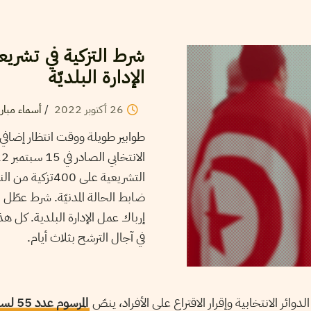
الإدارة البلديّة
26
أكتوبر
2022
/
أسماء مبار
طوابير طويلة ووقت انتظار إضافي 
التشريعية على 0
ضابط الحالة المدنيّة. شرط عطّل م
إرباك عمل الإدارة البلدية. كل هذ
في آجال الترشح بثلاث أيام.
وائر الانتخابية وإقرار الاقتراع على الأفراد، ينصّ
المرسوم عدد 55 لسنة 2022