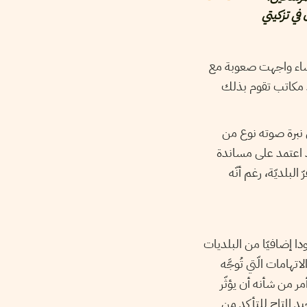
في تزكيتي
نساء واجهت صعوبة مع
د مكاتب تقوم بذلك
ي نبرة صوته نوع من
قد اعتمد على مساندة
البلديّة، رغم أنّه
دا إضافيّا من البلديات
هامات الّتي تُوجَّه
ر من شأنه أن يؤثّر
يد المتاح للتأكد من