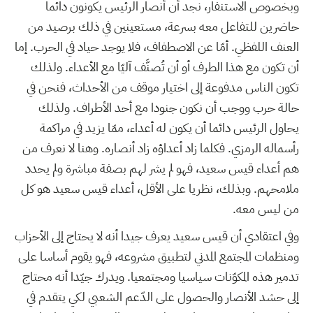
وبخصوص الاستنفار، نجد أن أنصار الرئيس يكونون دائما
حاضرين للتفاعل معه بسرعة، مستعينين في ذلك برصيد من
العنف اللفظي. أمّا عن الاصطفاف، فلا يوجد حياد في الحرب. إما
أن تكون مع هذا الطرف أو أن تُصنَّف آليّا مع الأعداء. ولذلك
تكون الناس مدفوعة إلى اختيار موقف من الأحداث، فنحن في
حالة حرب ووجب أن نكون جنودا مع أحد الأطراف. ولذلك
يحاول الرئيس دائما أن يكون له أعداء، ممّا يزيد في مراكمة
رأسماله الرمزي. فكلما زاد أعداؤه زاد أنصاره. وهنا لا نعرف من
هم أعداء قيس سعيد، فهو لم يشر لهم بصفة مباشرة ولم يحدد
ملامحهم. وبذلك، نظريا على الأقل، أعداء قيس سعيد هو كل
من ليس معه.
وفي اعتقادي أن قيس سعيد يعرف جيدا أنه لا يحتاج إلى الأحزاب
ومنظمات المجتمع المدني لتطبيق مشروعه، فهو يقوم أساسا على
تدمير هذه المكوّنات سياسيا ومجتمعيا. ويدرك جيّدا أنه محتاج
إلى حشد الأنصار والحصول على الدّعم الشعبي لكي يتقدم في