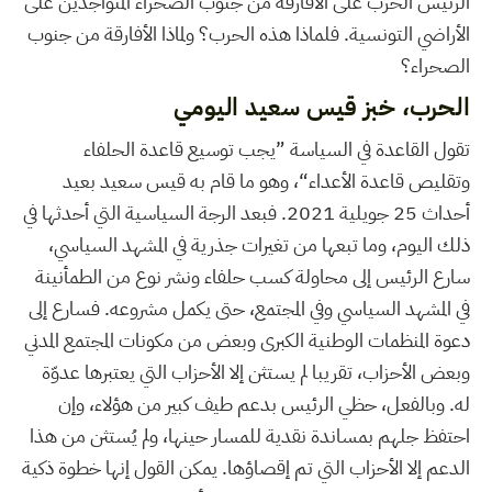
الرئيس الحرب على الأفارقة من جنوب الصحراء المتواجدين على
الأراضي التونسية. فلماذا هذه الحرب؟ ولماذا الأفارقة من جنوب
الصحراء؟
الحرب، خبز قيس سعيد اليومي
تقول القاعدة في السياسة ”يجب توسيع قاعدة الحلفاء
وتقليص قاعدة الأعداء“، وهو ما قام به قيس سعيد بعيد
أحداث 25 جويلية 2021. فبعد الرجة السياسية التي أحدثها في
ذلك اليوم، وما تبعها من تغيرات جذرية في المشهد السياسي،
سارع الرئيس إلى محاولة كسب حلفاء ونشر نوع من الطمأنينة
في المشهد السياسي وفي المجتمع، حتى يكمل مشروعه. فسارع إلى
دعوة المنظمات الوطنية الكبرى وبعض من مكونات المجتمع المدني
وبعض الأحزاب، تقريبا لم يستثن إلا الأحزاب التي يعتبرها عدوّة
له. وبالفعل، حظي الرئيس بدعم طيف كبير من هؤلاء، وإن
احتفظ جلهم بمساندة نقدية للمسار حينها، ولم يُستثن من هذا
الدعم إلا الأحزاب التي تم إقصاؤها. يمكن القول إنها خطوة ذكية