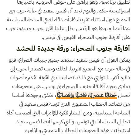
تطبيق برنامجه. وهو يراهن على خوض الحروب، باعتبارها
استراتيجية حكم. واليوم نجد أن قيس سعيد في حالة حرب مع
الجميع دون استثناء تقريبا، فلا أصدقاء له في الساحة السياسية
عدا أنصاره. وها هو الرئيس يطل علينا الآن بحرب جديدة، حرب
على أفارقة جنوب الصحراء المقيمين في تونس.
أفارقة جنوب الصحراء: ورقة جديدة للحشد
يمكن القول أن قيس سعيد استنفد جميع جبهات الصراع، فهو
في حالة حرب مع الجميع تقريبا. لذلك وجب تصدير الحرب إلى
دائرة أكبر. بالتوازي مع ذلك، تصاعدت في الآونة الأخيرة أصوات
تعادي وجود أفارقة جنوب الصحراء في تونس. هي مجموعات
تحمل
خطابًا عنصريّا، فاشيًّا وإقصائيًّا
، تغذى وجودها أساسا
من تصاعد الخطاب الشعبوي الذي كرّسه قيس سعيد في
الساحة السياسية، ومن انتشار فكرة المؤامرات التي أصبحت أداة
تحليل السياسات في تونس، والتي كرسها أيضا قيس سعيد.
استبطنت هذه المجموعات الخطاب الشعبوي والمؤامرة