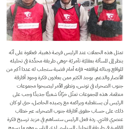
تمثل هذه الحملات عند الرئيس فرصة ذهبية. فعلاوة على أنّه
ينظر إلى المسألة بعقليّة تآمريّة -وهي طريقة محدِّدة في تحليله
للواقع وبنائه لمواقفه- فإنه أمام قضية ستجلب له عددا أكبر من
الأنصار والدعم. يوجد الكثير ممن يعادون فكرة وجود أفارقة
جنوب الصحراء في تونس، وتطور الأمر ليصبحوا مجموعات
منظمة. هذه المجموعات تمثّل خزّانًا شعبيًّا جديدًا وجب على
الرئيس أن يستقطبه ويراكمه مع رصيده الحاصل، حتى لو كان
ذلك على حساب حقوق أفارقة جنوب الصحراء، عبر خطاب
عنصري فاشي. ردة فعل الرئيس ستساهم في مزيد ترسيخ فكرة
المؤامرة في طريقة التحليل السياسي لدى الناس، وهو ما يسمح