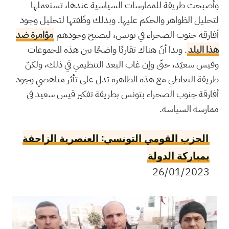
وأصبحت طريقة للممارسات السياسية عندها، تستعملها
لتحليل الظواهر والحكم عليها. وبذلك وظّفتها لتحليل وجود
أفارقة جنوب الصحراء في تونس، ليصبح وجودهم
مؤامرة ضد
هذا البلد
. وبدا أنّ هناك تقاربًا واضحًا بين هذه المجموعات
وقيس سعيّد، حتّى وإن غاب البعد التنظيمي في ذلك، ولكنّ
طريقة التعاطي مع هذه الظاهرة تدل على تأثر مناهضي وجود
أفارقة جنوب الصحراء بتونس بطريقة تفكير قيس سعيد في
ممارسة السياسة.
الحزب القومي التونسي: العنصرية الزاحفة
بمباركة الدولة
26/01/2023