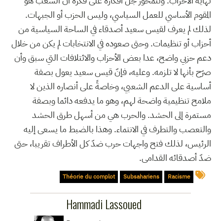
نهاية الأحزاب. وتتمحور جل أفكاره على فكرة أن الشعب هو
المقوم الأساسي للعمل السياسي، وليس الحزب أو الجبهات.
لذلك لم يعرف لقيس سعيد أصدقاء في الساحة السياسية من
أحزاب أو تنظيمات. وحتى صعوده في الانتخابات لم يكن من خلال
دعم حزبي واضح، عدا بعض الأحزاب والائتلافات التي سبق وأن
صرّح بأنها لا تلزمه. وعليه، فإنّ قيس سعيد يعول بصفة
أساسية على الدعم الشعبي، وخاصةً على أنصاره الذين لا
ملامح تنظيمية واضحة لهم، وهو ما يدفعه دائما وبصفة
مستمرة إلى الحشد. والحرب هي من أسهل طرق الحشد
والتعصب والتطرف في الانتماء. وهذا بالضبط ما يسعى إليه
الرئيس، لذلك فتح واجهات حرب ضدّ كل الأطراف تقريبا، حتى
ضدّ أصدقائه القدامى.
Théorie du complot
Subsahariens
Racisme
Hammadi Lassoued