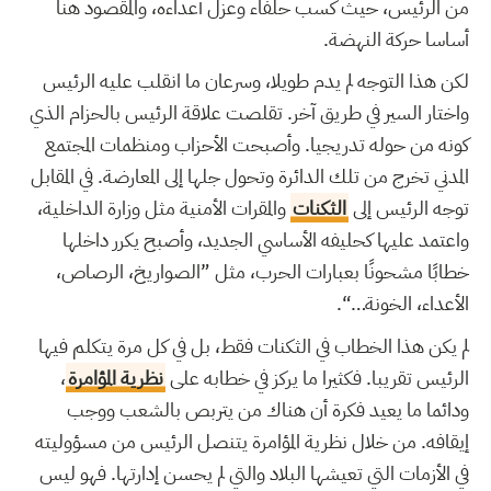
من الرئيس، حيث كسب حلفاء وعزل أعداءه، والمقصود هنا
أساسا حركة النهضة.
لكن هذا التوجه لم يدم طويلا، وسرعان ما انقلب عليه الرئيس
واختار السير في طريق آخر. تقلصت علاقة الرئيس بالحزام الذي
كونه من حوله تدريجيا. وأصبحت الأحزاب ومنظمات المجتمع
المدني تخرج من تلك الدائرة وتحول جلها إلى المعارضة. في المقابل
توجه الرئيس إلى
الثكنات
والمقرات الأمنية مثل وزارة الداخلية،
واعتمد عليها كحليفه الأساسي الجديد، وأصبح يكرر داخلها
خطابًا مشحونًا بعبارات الحرب، مثل ”الصواريخ، الرصاص،
الأعداء، الخونة…“.
لم يكن هذا الخطاب في الثكنات فقط، بل في كل مرة يتكلم فيها
الرئيس تقريبا. فكثيرا ما يركز في خطابه على
نظرية المؤامرة
،
ودائما ما يعيد فكرة أن هناك من يتربص بالشعب ووجب
إيقافه. من خلال نظرية المؤامرة يتنصل الرئيس من مسؤوليته
في الأزمات التي تعيشها البلاد والتي لم يحسن إدارتها. فهو ليس