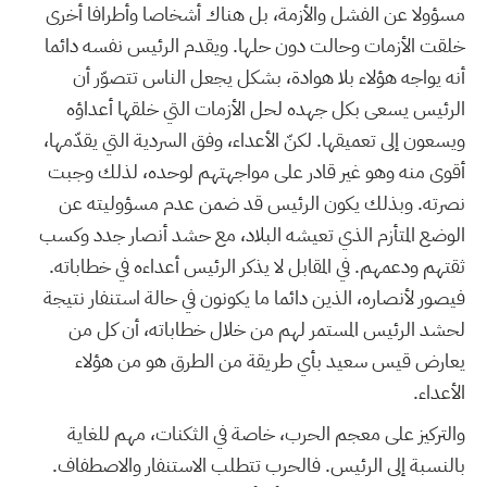
مسؤولا عن الفشل والأزمة، بل هناك أشخاصا وأطرافا أخرى
خلقت الأزمات وحالت دون حلها. ويقدم الرئيس نفسه دائما
أنه يواجه هؤلاء بلا هوادة، بشكل يجعل الناس تتصوّر أن
الرئيس يسعى بكل جهده لحل الأزمات التي خلقها أعداؤه
ويسعون إلى تعميقها. لكنّ الأعداء، وفق السردية التي يقدّمها،
أقوى منه وهو غير قادر على مواجهتهم لوحده، لذلك وجبت
نصرته. وبذلك يكون الرئيس قد ضمن عدم مسؤوليته عن
الوضع المتأزم الذي تعيشه البلاد، مع حشد أنصار جدد وكسب
ثقتهم ودعمهم. في المقابل لا يذكر الرئيس أعداءه في خطاباته.
فيصور لأنصاره، الذين دائما ما يكونون في حالة استنفار نتيجة
لحشد الرئيس المستمر لهم من خلال خطاباته، أن كل من
يعارض قيس سعيد بأي طريقة من الطرق هو من هؤلاء
الأعداء.
والتركيز على معجم الحرب، خاصة في الثكنات، مهم للغاية
بالنسبة إلى الرئيس. فالحرب تتطلب الاستنفار والاصطفاف.