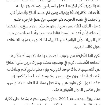
له بالترويج أكثر لرؤيته للعمل السياسي، وستصبح قراءته
للأحداث الأكثر إقناعًا وإغراءً، ومن ثمّ حشد أتباع وأنصار أكثر.
والجديد في هذه الحرب، هو خوضها مع عدوّ خارجي، يقيم
داخل البلاد، لكنّه ليس منها. وهو ما يمكن أن يرسخ في الذهنية
الجماعية أن أعداءنا ليسوا فقط تونسيين وأننا محاصرون من
كل الجهات وأن المؤامرة علينا كبيرة، لذلك وجب مزيد الالتفاف
حول قائد الحرب.
لكن لماذا الأفارقة من جنوب الصحراء بالذات؟ ببساطة لأنهم
الحلقة الأضعف. فهم في وضعية هشة وغير قادرين على الدفاع
عن أنفسهم. ثانيا لا يوجد لدولهم وزن دبلوماسي كبير وعلاقات
اقتصادية ذات وزن مع تونس. ولا توجد لدينا جالية كبيرة في
هذه الدول لكي تقوم هي بردة فعل مماثلة لما قامت به تونس،
على عكس الدول الأوروبية مثلا.
منذ بزوغ نجمه سنة 2011، دافع قيس سعيد بشدة على فكرة