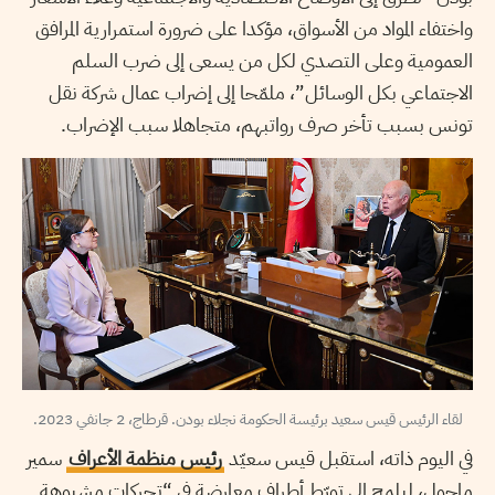
واختفاء المواد من الأسواق، مؤكدا على ضرورة استمرارية المرافق
العمومية وعلى التصدي لكل من يسعى إلى ضرب السلم
الاجتماعي بكل الوسائل”، ملمّحا إلى إضراب عمال شركة نقل
تونس بسبب تأخر صرف رواتبهم، متجاهلا سبب الإضراب.
لقاء الرئيس قيس سعيد برئيسة الحكومة نجلاء بودن. قرطاج، 2 جانفي 2023.
في اليوم ذاته، استقبل قيس سعيّد
رئيس منظمة الأعراف
سمير
ماجول، ليلمح إلى تورّط أطراف معارضة في “تحركات مشبوهة