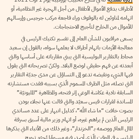
لأطراف بدفع الأموال لأطفال من أجل الهجرة غير النظامية، أو
اتهامه لمناوئين له بالوقوف وراء فاجعة مركب جرجيس وإرسالهم
للأموال من الخارج لتأجيج الاحتجاجات.
يسعى مراقبون للشأن العام إلى تفسير تكتيك الرئيس في
معالجة الأزمات باتهام أطراف لا يعلمها سواه، بالقول إن سعيد
محاط بالتقارير البوليسية التي يبني مقارباته على أساسها والتي
أبعدته عن فهم حقيقي لوضع البلاد. ولكنّ تصريحاته التي يقول
فيها الشيء ونقيضه تدعو إلى التساؤل عن مدى جديّة التقارير
التي تصله، مثل الظرف المسموم الّذي بسببه فقدت مستشارته
السابقة نادية عكاشة الوعي إثر فتحه، والمظاهرة “المليونيّة”
المساندة لقرارات قيس سعيّد والتي قالت عنها نجلاء بودن
بصوت خافت “ما شاء الله”، كدليل انبهار على عدد مساندي
الرئيس الّذين لم يراهم غيره، أو اتهام وزير مالية أسبق بسرقة
المال العامّ ووصمه بـ”الخزندار”، وغير ذلك من الأنباء التي يذكرها
الرئيس، في الوقت الّذي أصدر فيه مرسومًا يُجرّم ترويج