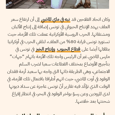
وكان اتحاد الفلاحين قد
نبه في ماي الماضي
إلى أن ارتفاع سعر
العلف يهدد الإنتاج الحيواني في تونس إضافة إلى إنتاج الألبان
ومشتقاتها. الحرب الروسية الأوكرانية عمقت تلك الأزمة، حيث
تستورد تونس قرابة 80% من العلف، لتلقي الحرب في أوكرانيا
بظلالها أيضا على
قطاع الحبوب
وإنتاج الخبز
في تونس في
مارس الماضي.غير أن الرئيس واجه تلك الأزمة باتهام “جهات”
بتأجيج الأوضاع بمختلف القطاعات سعيا لضرب السلم
الاجتماعي، وهي الطريقة ذاتها التي واجه بها سعيد أزمة فقدان
الوقود في أوت الماضي، حيث اتهم أطرافا بافتعال تلك الأزمة، في
الوقت الذي تؤكّد فيه تقارير أنّ تونس عاجزة عن سداد ديونها
لدى المزودين وعن رسوّ بواخر الوقود في البحر، في انتظار إفراغ
شحنتها بعد خلاصها.