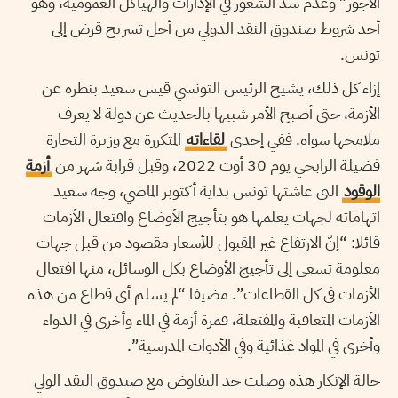
الأجور” وعدم سد الشغور في الإدارات والهياكل العمومية، وهو
أحد شروط صندوق النقد الدولي من أجل تسريح قرض إلى
تونس.
إزاء كل ذلك، يشيح الرئيس التونسي قيس سعيد بنظره عن
الأزمة، حتى أصبح الأمر شبيها بالحديث عن دولة لا يعرف
ملامحها سواه. ففي إحدى
لقاءاته
المتكررة مع وزيرة التجارة
فضيلة الرابحي يوم 30 أوت 2022، وقبل قرابة شهر من
أزمة
الوقود
التي عاشتها تونس بداية أكتوبر الماضي، وجه سعيد
اتهاماته لجهات يعلمها هو بتأجيج الأوضاع وافتعال الأزمات
قائلا: “إنّ الارتفاع غير المقبول للأسعار مقصود من قبل جهات
معلومة تسعى إلى تأجيج الأوضاع بكل الوسائل، منها افتعال
الأزمات في كل القطاعات”. مضيفا “لم يسلم أي قطاع من هذه
الأزمات المتعاقبة والمفتعلة، فمرة أزمة في الماء وأخرى في الدواء
وأخرى في المواد غذائية وفي الأدوات المدرسية”.
حالة الإنكار هذه وصلت حد التفاوض مع صندوق النقد الولي