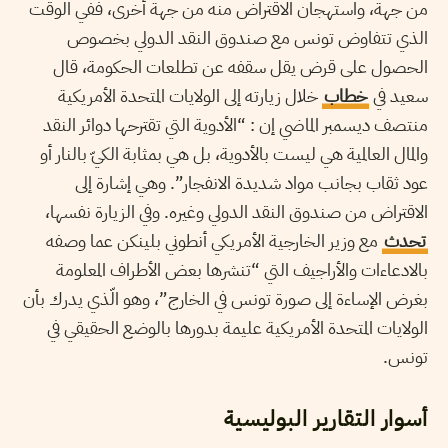
من جهة، واستهجان الاقتراض منه من جهة أخرى، ففي الوقت
الذي تتفاوض تونس مع صندوق النقد الدولي بخصوص
الحصول على قرض يقل سقفه عن تطلعات الحكومة، قال
سعيد في
خطاب
خلال زيارته إلى الولايات المتحدة الأمريكية
منتصف ديسمبر الماضي إن : “الأدوية التي تقترحها دوائر النقد
والمال العالمية هي ليست بالأدوية، بل هي بمثابة الكيّ بالنار أو
عود ثقاب بجانب مواد شديدة الانفجار”. وهي إشارة إلى
الاقتراض من صندوق النقد الدولي وغيره. وفي الزيارة نفسها،
تحدث
مع وزير الخارجية الأمريكي أنطوني بلينكن عما وصفه
بالادعاءات والأراجيف التي “تنشرها بعض الأطراف المعلومة
بغرض الإساءة إلى صورة تونس في الخارج”، وهو الّذي يدرك بأن
الولايات المتحدة الأمريكية عليمة بدورها بالوضع الحقيقي في
تونس.
أسوار التقارير البوليسية