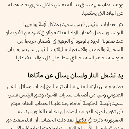
ووعيد بملاحقتهم، حتى بدا أنه يعيش داخل جمهورية منفصلة
عن البلاد التي يحكمها.
تثير خطابات الرئيس قيس سعيد بعد كل أزمة يواجهها
التونسيون، مثل فقدان المواد الغذائية وأنواع كثيرة من الأدوية أو
عند صعوبة التزود بالوقود أو الترفيع في الأسعار، مزيجاً من
السخرية والغضب والاستغراب، ليقترب الرئيس من صورة ربان
يقود سفينة غير السفينة التي سطا على كل دواليب قيادتها.
يد تشعل النار ولسان يسأل عن مأتاها
بعد يوم من زيارته للمنيهلة ليلا، تزامنا مع إضراب وسائل النقل
العمومي وجزء من أصحاب سيارات الأجرة، وضع الرئيس قيس
سعيد رئيسة الحكومة أمامه، وتلا عليها الخطاب المعتاد، مبشرا
بأن تكون أجهزة الدولة بالمرصاد لمن يخالف القانون. رئاسة
الجمهورية ذكرت في
بلاغها
بعد ذلك الخطاب، أن لقاء سعيد مع
بودن “تطرق إلى الأوضاع الاقتصادية والاجتماعية وغلاء الأسعار