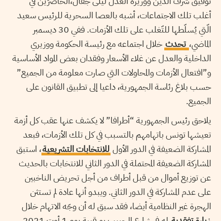
توفيق شرف الدين ووزيرة العدل ليلى جفال،الحاضرَيْن في
أغلب تلك الاجتماعات، أشبه بالعصا السحرية للرئيس سعيد
الّتي يُسلّطها للتّغلب على تلك الأزمات. ففي 30 ديسمبر
الماضي،
تحدث
خلال اجتماعه مع رئيسة الحكومة ووزيري
الداخلية والعدل عن غلاء الأسعار وفقدان بعض المواد الأساسية
و”افتعال الأزمات والمحاولات التي صارت معلومة من الجميع”
حسب بلاغ رئاسة الجمهورية، داعيا إلى تطبيق القانون على
الجميع.
يلاحق رئيس الجمهورية “أطرافا” لا يكشف عنها عقب كل أزمة
تعيشها تونس باتهامهم بالتسبب في كل تلك الأزمات، فبعد
المشاركة الضعيفة في الدور الأول
للانتخابات التشريعية
، استبق
المشاركة الضعيفة المحتملة في الدور الثاني للانتخابات بالحديث
عن توزيع أموال من قبل أطراف من أجل تحريض الناخبين
على عدم المشاركة في الدور الثاني. ويبدو أنها عادة لم تستثن
الهجرة غير النظامية أيضا، فقد سبق له أن وجّه الاتهام خلال
زيارة تفقدية
له في شارع الحبيب بورقيبة يوم 1 أوت 2021