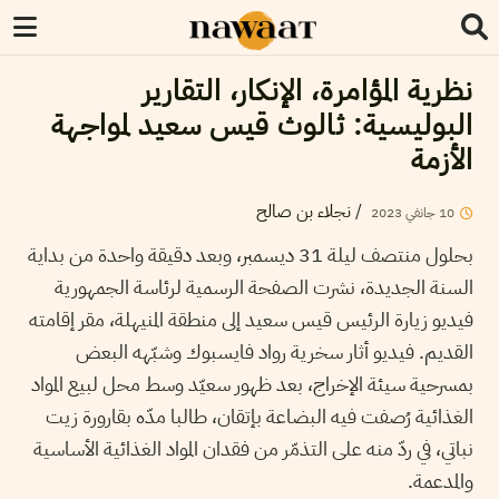
نظرية المؤامرة، الإنكار، التقارير
البوليسية: ثالوث قيس سعيد لمواجهة
الأزمة
/
نجلاء بن صالح
10
جانفي
2023
بحلول منتصف ليلة 31 ديسمبر، وبعد دقيقة واحدة من بداية
السنة الجديدة، نشرت الصفحة الرسمية لرئاسة الجمهورية
فيديو زيارة الرئيس قيس سعيد إلى منطقة المنيهلة، مقر إقامته
القديم. فيديو أثار سخرية رواد فايسبوك وشبّهه البعض
بمسرحية سيئة الإخراج، بعد ظهور سعيّد وسط محل لبيع المواد
الغذائية رُصفت فيه البضاعة بإتقان، طالبا مدّه بقارورة زيت
نباتي، في ردّ منه على التذمّر من فقدان المواد الغذائية الأساسية
والمدعمة.