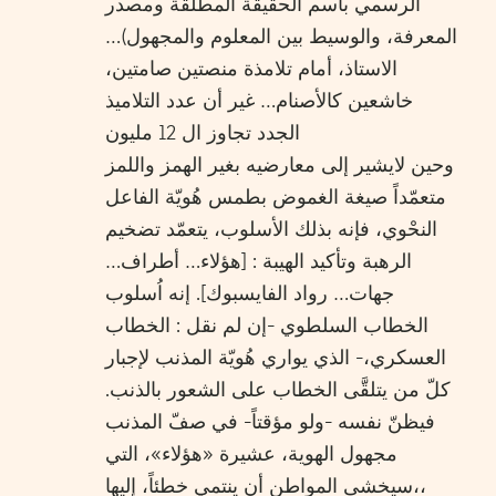
الرسمي باسم الحقيقة المطلقة ومصدر
المعرفة، والوسيط بين المعلوم والمجهول)…
الاستاذ، أمام تلامذة منصتين صامتين،
خاشعين كالأصنام… غير أن عدد التلاميذ
الجدد تجاوز ال 12 مليون
وحين لايشير إلى معارضيه بغير الهمز واللمز
متعمّداً صيغة الغموض بطمس هُويّة الفاعل
النحْوي، فإنه بذلك الأسلوب، يتعمّد تضخيم
الرهبة وتأكيد الهيبة : [هؤلاء… أطراف…
جهات… رواد الفايسبوك]. إنه اُسلوب
الخطاب السلطوي -إن لم نقل : الخطاب
العسكري،- الذي يواري هُويّة المذنب لإجبار
كلّ من يتلقَّى الخطاب على الشعور بالذنب.
فيظنّ نفسه -ولو مؤقتاً- في صفّ المذنب
مجهول الهوية، عشيرة «هؤلاء»، التي
سيخشى المواطن أن ينتمي خطئاً، إليها،،