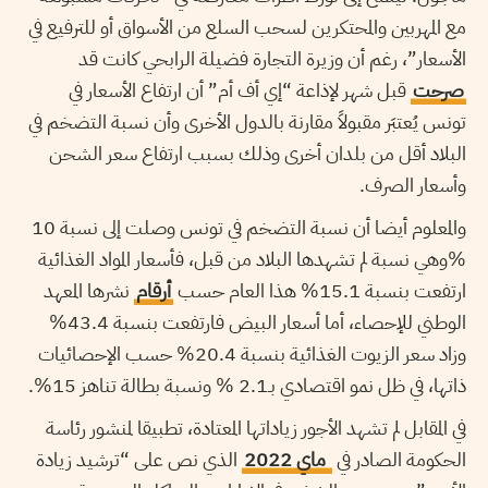
مع المهربين والمحتكرين لسحب السلع من الأسواق أو للترفيع في
الأسعار”، رغم أن وزيرة التجارة فضيلة الرابحي كانت قد
صرحت
قبل شهر لإذاعة “إي أف أم” أن ارتفاع الأسعار في
تونس يُعتبَر مقبولاً مقارنة بالدول الأخرى وأن نسبة التضخم في
البلاد أقل من بلدان أخرى وذلك بسبب ارتفاع سعر الشحن
وأسعار الصرف.
والمعلوم أيضا أن نسبة التضخم في تونس وصلت إلى نسبة 10
%وهي نسبة لم تشهدها البلاد من قبل، فأسعار المواد الغذائية
ارتفعت بنسبة 15.1% هذا العام حسب
أرقام
نشرها المعهد
الوطني للإحصاء، أما أسعار البيض فارتفعت بنسبة 43.4%
وزاد سعر الزيوت الغذائية بنسبة 20.4% حسب الإحصائيات
ذاتها، في ظل نمو اقتصادي بـ2.1 % ونسبة بطالة تناهز 15%.
في المقابل لم تشهد الأجور زياداتها المعتادة، تطبيقا لمنشور رئاسة
الحكومة الصادر في
ماي 2022
الذي نص على “ترشيد زيادة