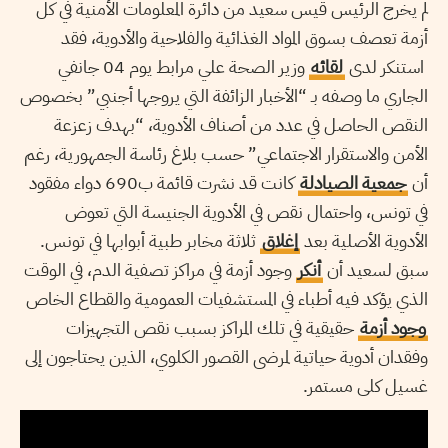
لم يخرج الرئيس قيس سعيد من دائرة المعلومات الأمنية في كل
أزمة تعصف بسوق المواد الغذائية والفلاحية والأدوية، فقد
استنكر لدى
لقائه
وزير الصحة علي مرابط يوم 04 جانفي
الجاري ما وصفه بـ “الأخبار الزائفة التي يروجها أجنبي” بخصوص
النقص الحاصل في عدد من أصناف الأدوية، “بهدف زعزعة
الأمن والاستقرار الاجتماعي” حسب بلاغ رئاسة الجمهورية، رغم
أن
جمعية الصيادلة
كانت قد نشرت قائمة ب690 دواء مفقود
في تونس، واحتمال نقص في الأدوية الجنيسة التي تعوض
الأدوية الأصلية بعد
إغلاق
ثلاثة مخابر طبية أبوابها في تونس.
سبق لسعيد أن
أنكر
وجود أزمة في مراكز تصفية الدم، في الوقت
الذي يؤكد فيه أطباء في المستشفيات العمومية والقطاع الخاص
وجود أزمة
حقيقية في تلك المراكز بسبب نقص التجهيزات
وفقدان أدوية حياتية لمرضى القصور الكلوي، الذين يحتاجون إلى
غسيل كلى مستمر.