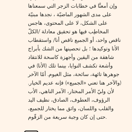
وإن أمعنَّا في خطابات الزجر التي سمعناها
على مدى الشهور الماضيّة ، نجدها مبنيّة
على الشكل، لا على المحتوى، هاجس
المخاطِب فيها هو تحقيق معادلة /الكلّ
ناقص واحد، أو الجميع ناقص أنا/ واستقطاب
الأنا وتوكيدها ؛ بل تحصينها من الشك بأبراج
شاهقة من اليقين وأجهزة كاسحة للانتقاد
وأشعة تكشف النوايا، بينما تلك (الأنا) في
جوهرها تائهة، سائحة، مثل الغيوم. أمّا الآخر
(والآخر هنا تعني «الجميع») فإنه عديم الخيار.
لأن وليّ الأمر المختار، الآمر الناهي، الأب
الرؤوف، العطوف، الصادق، نظيف اليد
والقلب واللسان، واثق مما يختار للجميع،
حتى إن كان وجبة سريعة من الزقّوم.