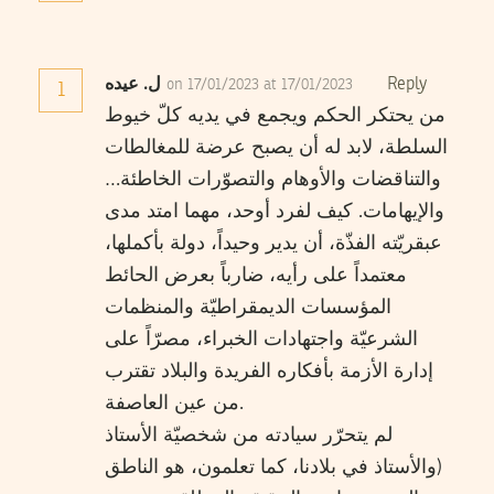
Reply
ل. عيده
on 17/01/2023 at 17/01/2023
1
من يحتكر الحكم ويجمع في يديه كلّ خيوط
السلطة، لابد له أن يصبح عرضة للمغالطات
والتناقضات والأوهام والتصوّرات الخاطئة…
والإيهامات. كيف لفرد أوحد، مهما امتد مدى
عبقريّته الفذّة، أن يدير وحيداً، دولة بأكملها،
معتمداً على رأيه، ضارباً بعرض الحائط
المؤسسات الديمقراطيّة والمنظمات
الشرعيّة واجتهادات الخبراء، مصرّاً على
إدارة الأزمة بأفكاره الفريدة والبلاد تقترب
من عين العاصفة.
لم يتحرّر سيادته من شخصيّة الأستاذ
(والأستاذ في بلادنا، كما تعلمون، هو الناطق