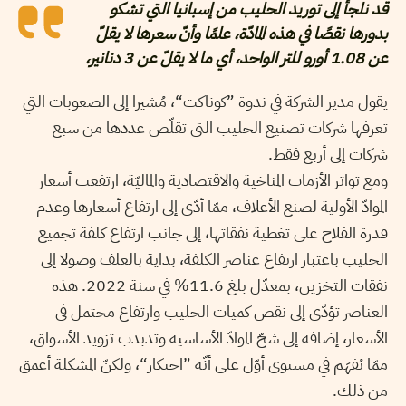
قد نلجأ إلى توريد الحليب من إسبانيا التي تشكو
بدورها نقصًا في هذه المادّة، علمًا وأنّ سعرها لا يقلّ
عن 1.08 أورو للتر الواحد، أي ما لا يقلّ عن 3 دنانير،
يقول مدير الشركة في ندوة ”كوناكت“، مُشيرا إلى الصعوبات التي
تعرفها شركات تصنيع الحليب التي تقلّص عددها من سبع
شركات إلى أربع فقط.
ومع تواتر الأزمات المناخية والاقتصادية والماليّة، ارتفعت أسعار
الموادّ الأولية لصنع الأعلاف، ممّا أدّى إلى ارتفاع أسعارها وعدم
قدرة الفلاح على تغطية نفقاتها، إلى جانب ارتفاع كلفة تجميع
الحليب باعتبار ارتفاع عناصر الكلفة، بداية بالعلف وصولا إلى
نفقات التخزين، بمعدّل بلغ 11.6% في سنة 2022. هذه
العناصر تؤدّي إلى نقص كميات الحليب وارتفاع محتمل في
الأسعار، إضافة إلى شحّ الموادّ الأساسية وتذبذب تزويد الأسواق،
ممّا يُفهَم في مستوى أوّل على أنّه ”احتكار“، ولكنّ المشكلة أعمق
من ذلك.