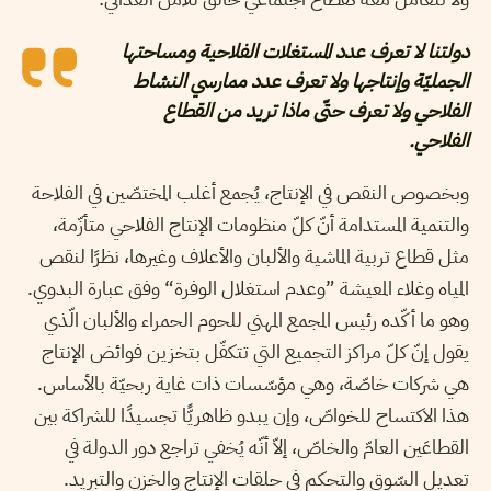
دولتنا لا تعرف عدد المستغلات الفلاحية ومساحتها
الجمليّة وإنتاجها ولا تعرف عدد ممارسي النشاط
الفلاحي ولا تعرف حتّى ماذا تريد من القطاع
الفلاحي.
وبخصوص النقص في الإنتاج، يُجمع أغلب المختصّين في الفلاحة
والتنمية المستدامة أنّ كلّ منظومات الإنتاج الفلاحي متأزّمة،
مثل قطاع تربية الماشية والألبان والأعلاف وغيرها، نظرًا لنقص
المياه وغلاء المعيشة ”وعدم استغلال الوفرة“ وفق عبارة البدوي.
وهو ما أكّده رئيس المجمع المهني للحوم الحمراء والألبان الّذي
يقول إنّ كلّ مراكز التجميع التي تتكفّل بتخزين فوائض الإنتاج
هي شركات خاصّة، وهي مؤسّسات ذات غاية ربحيّة بالأساس.
هذا الاكتساح للخواصّ، وإن يبدو ظاهريًّا تجسيدًا للشراكة بين
القطاعَين العامّ والخاصّ، إلاّ أنّه يُخفي تراجع دور الدولة في
تعديل السّوق والتحكم في حلقات الإنتاج والخزن والتبريد.