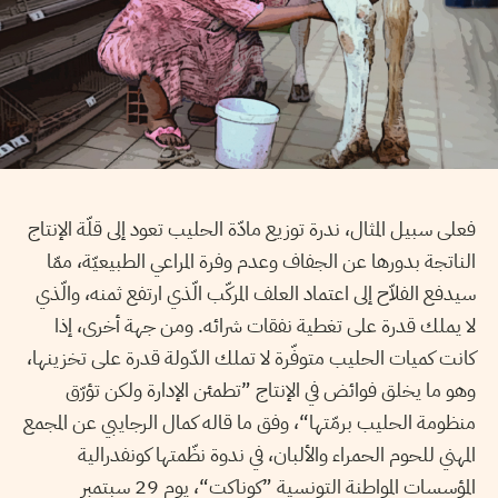
فعلى سبيل المثال، ندرة توزيع مادّة الحليب تعود إلى قلّة الإنتاج
الناتجة بدورها عن الجفاف وعدم وفرة المراعي الطبيعيّة، ممّا
سيدفع الفلاّح إلى اعتماد العلف المركّب الّذي ارتفع ثمنه، والّذي
لا يملك قدرة على تغطية نفقات شرائه. ومن جهة أخرى، إذا
كانت كميات الحليب متوفّرة لا تملك الدّولة قدرة على تخزينها،
وهو ما يخلق فوائض في الإنتاج ”تطمئن الإدارة ولكن تؤرّق
منظومة الحليب برمّتها“، وفق ما قاله كمال الرجايبي عن المجمع
المهني للحوم الحمراء والألبان، في ندوة نظّمتها كونفدرالية
المؤسسات المواطنة التونسية ”كوناكت“، يوم 29 سبتمبر