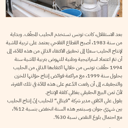
بعد الاستقلال، كانت تونس تستخدم الحليب المجفّف. وبداية
من سنة 1983، أصبح القطاع الفلاحي يعتمد على تربية الماشية
لإنتاج الحليب سعيًا إلى تحقيق الاكتفاء الذاتي من هذه المادّة، إلى
أن تمّ اعتماد استراتيجية وطنية للنهوض بتربية الماشية سنة
1994 حقّقت تونس من خلالها اكتفاءها الذاتي من الحليب
بحلول سنة 1999، مع مراكمة فوائض إنتاج حوّلتها للخزن
والتجفيف، إلى أن رفعت الدّعم على هذه المادّة في تلك الفترة،
لأنّ ثمن البيع الحقيقي يغطّي كلفة الإنتاج.
يقول علي الكلابي مدير شركة ”فيتالي“ للحليب إنّ إنتاج الحليب
بين شهرَي جوان وسبتمبر هذه السنة انخفض بنسبة 12%،
مع احتمال بلوغ النقص نسبة 30%.