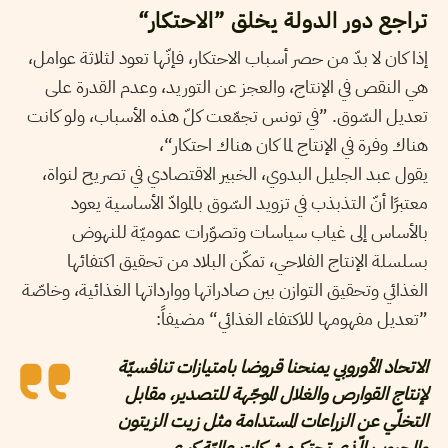
تراجع دور الدولة يخلق ”الاحتكار“
إذا كان لا بدّ من حصر أسباب الاحتكار، فإنّها تعود لثلاثة عوامل،
هي النقص في الإنتاج، والعجز عن التوريد، وعدم القدرة على
تعديل السّوق. ”في تونس تجمّعت كلّ هذه الأسباب، ولو كانت
هناك وفرة في الإنتاج لما كان هناك احتكار“،
يقول عبد الجليل البدوي، الخبير الاقتصادي في تصريح لنواة،
معتبرًا أنّ التذبذب في تزويد السّوق بالموادّ الأساسية يعود
بالأساس إلى غياب سياسات وتصوّرات عموميّة للنهوض
بسلسلة الإنتاج الفلاحي، تمكّن البلاد من تحقيق اكتفائها
الغذائي وتحقيق التوازن بين صادراتها ووارداتها الغذائية، وخاصّة
”تعديل مفهومها للاكتفاء الغذائي“ مضيفاً:
الاتحاد الأوروبي يمنحنا قروضا بامتيازات تنافسيّة
لإنتاج القوارص والغلال الموجّهة للتصدير، مقابل
التخلّي عن الزراعات المستدامة مثل زيت الزيتون
والحبوب الّذي تحتكره شركات عالميّة كبرى،