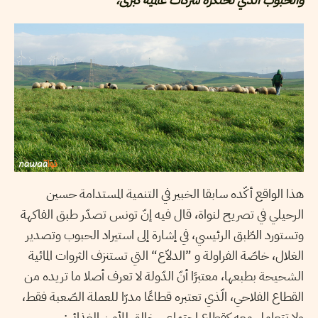
هذا الواقع أكّده سابقا الخبير في التنمية المستدامة حسين
الرحيلي في تصريح لنواة، قال فيه إنّ تونس تصدّر طبق الفاكهة
وتستورد الطّبق الرئيسي، في إشارة إلى استيراد الحبوب وتصدير
الغلال، خاصّة الفراولة و ”الدلاّع“ التي تستنزف الثروات المائية
الشحيحة بطبعها، معتبرًا أنّ الدّولة لا تعرف أصلا ما تريده من
القطاع الفلاحي، الّذي تعتبره قطاعًا مدرّا للعملة الصّعبة فقط،
ولا تتعامل معه كقطاع اجتماعي خالق للأمن الغذائي: