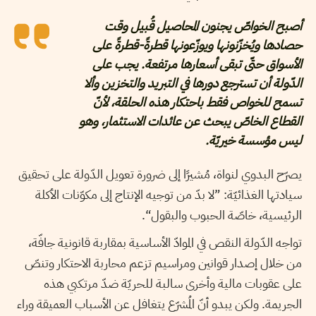
أصبح الخواصّ يجنون المحاصيل قُبيل وقت
حصادها ويُخزّنونها ويوزّعونها قطرةً-قطرةً على
الأسواق حتّى تبقى أسعارها مرتفعة. يجب على
الدّولة أن تسترجع دورها في التبريد والتخزين وألا
تسمح للخواص فقط باحتكار هذه الحلقة، لأنّ
القطاع الخاصّ يبحث عن عائدات الاستثمار، وهو
ليس مؤسسة خيريّة.
يصرّح البدوي لنواة، مُشيرًا إلى ضرورة تعويل الدّولة على تحقيق
سيادتها الغذائيّة: ”لا بدّ من توجيه الإنتاج إلى مكوّنات الأكلة
الرئيسية، خاصّة الحبوب والبقول“.
تواجه الدّولة النقص في الموادّ الأساسية بمقاربة قانونية جافّة،
من خلال إصدار قوانين ومراسيم تزعم محاربة الاحتكار وتنصّ
على عقوبات مالية وأخرى سالبة للحريّة ضدّ مرتكبي هذه
الجريمة. ولكن يبدو أنّ المُشرّع يتغافل عن الأسباب العميقة وراء