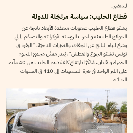
المنقضي.
قطاع الحليب: سياسة مرتجَلة للدولة
يشكو قطاع الحليب صعوبات متعدّدة الأبعاد ناتجة عن
الجوائح الطبيعيّة والحرب الروسيّة الأوكرانيّة والتضخّم المالي
وشحّ المياه الناتج عن الجفاف والتغيّرات المناخيّة. ”البقرة في
تونس تشكو الجوع والعطش“، يُنذر ممثّل مجمع اللحوم
الحمراء والألبان، مُذكّرًا بارتفاع كلفة دعم الحليب من 40 ملّيما
على اللتر الواحد في فترة التسعينات إلى 410 في السنوات
الحاليّة.