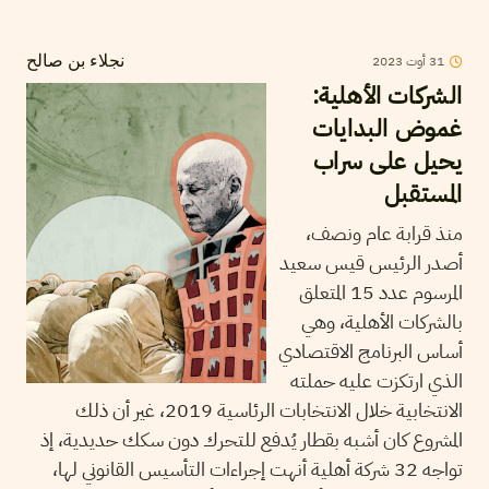
31
أوت
2023
نجلاء بن صالح
الشركات الأهلية:
غموض البدايات
يحيل على سراب
المستقبل
منذ قرابة عام ونصف،
أصدر الرئيس قيس سعيد
المرسوم عدد 15 المتعلق
بالشركات الأهلية، وهي
أساس البرنامج الاقتصادي
الذي ارتكزت عليه حملته
الانتخابية خلال الانتخابات الرئاسية 2019، غير أن ذلك
المشروع كان أشبه بقطار يُدفع للتحرك دون سكك حديدية، إذ
تواجه 32 شركة أهلية أنهت إجراءات التأسيس القانوني لها،