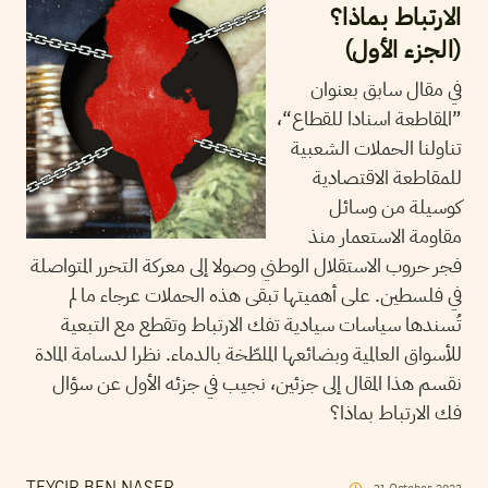
الارتباط بماذا؟
(الجزء الأول)
في مقال سابق بعنوان
”المقاطعة اسنادا للقطاع“،
تناولنا الحملات الشعبية
للمقاطعة الاقتصادية
كوسيلة من وسائل
مقاومة الاستعمار منذ
فجر حروب الاستقلال الوطني وصولا إلى معركة التحرر المتواصلة
في فلسطين. على أهميتها تبقى هذه الحملات عرجاء ما لم
تُسندها سياسات سيادية تفك الارتباط وتقطع مع التبعية
للأسواق العالمية وبضائعها الملطّخة بالدماء. نظرا لدسامة المادة
نقسم هذا المقال إلى جزئين، نجيب في جزئه الأول عن سؤال
فك الارتباط بماذا؟