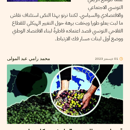
التونسي الاجتماعي
والاقتصادي والسياسي. لكننا نرنو بهذا النصّ استئناف نقاش
ما لبث يعلو طورا ويخفت برهة حول التغيير الهيكلي للقطاع
الفلاحي التونسي قصد اعتماده قاطرةً لبناء الاقتصاد الوطني
ووضع أولى لبنات مسار فك الارتباط.
01
ديسمبر
2023
محمد رامي عبد المولى