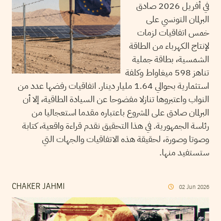
في أفريل 2026 صادق
البرلمان التونسي على
خمس اتفاقيات لزمات
لإنتاج الكهرباء من الطاقة
الشمسية، بطاقة جملية
تناهز 598 ميغاواط وكلفة
استثمارية بحوالي 1.64 مليار دينار. اتفاقيات رفضها عدد من
النواب واعتبروها تنازلا مفضوحا عن السيادة الطاقية، إلا أن
البرلمان صادق على المشروع باعتباره مقدما استعجاليا من
رئاسة الجمهورية. في هذا التحقيق نقدم قراءة واقعية، كتابة
وصوتا وصورة، لحقيقة هذه الاتفاقيات والجهات التي
ستستفيد منها.
CHAKER JAHMI
02
Jun
2026