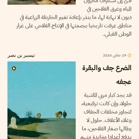
أدى إلى استنزاف مخزون
المياه وغرق الفلاحين في
ديون لا نهاية لها، ما ينذر بإعادة تغيير الخارطة الزراعية في
مناطق عرفت تاريخيا ببصمتها في الإنتاج الفلاحي على غرار
الوطن القبلي.
29
جانفي
2024
تيسير بن نصر
الضرع جف والبقرة
عجفه
قد يجد كبار مربي الماشية
حلولا، وإن كانت ترقيعية،
لتجاوز مخلفات الجفاف
وغلاء الأعلاف. حلول لا
يطالها صغار الفلاحين، ما
يدفع أعدادا متزايدة منهم