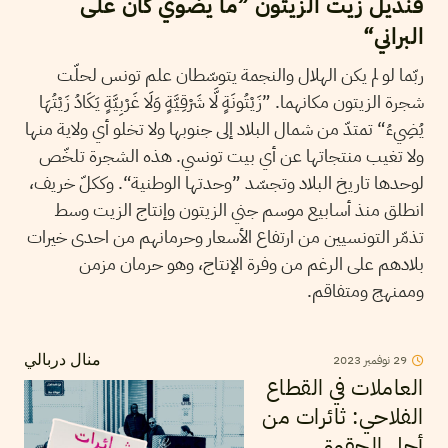
قنديل زيت الزيتون ”ما يضوي كان على
البراني“
ربّما لو لم يكن الهلال والنجمة يتوسّطان علم تونس لحلّت
شجرة الزيتون مكانهما. ”زَيْتُونَةٍ لَّا شَرْقِيَّةٍ وَلَا غَرْبِيَّةٍ يَكَادُ زَيْتُهَا
يُضِيءُ“ تمتدّ من شمال البلاد إلى جنوبها ولا تخلو أي ولاية منها
ولا تغيب منتجاتها عن أي بيت تونسي. هذه الشجرة تلخّص
لوحدها تاريخ البلاد وتجسّد ”وحدتها الوطنية“. وككلّ خريف،
انطلق منذ أسابيع موسم جني الزيتون وإنتاج الزيت وسط
تذمّر التونسيين من ارتفاع الأسعار وحرمانهم من احدى خيرات
بلادهم على الرغم من وفرة الإنتاج، وهو حرمان مزمن
وممنهج ومتفاقم.
29
نوفمبر
2023
منال دربالي
العاملات في القطاع
الفلاحي: ثائرات من
أجل الحقوق