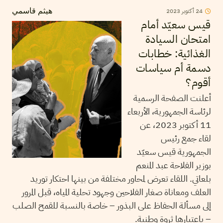
24
أكتوبر
2023
هيثم قاسمي
قيس سعيّد أمام
امتحان السيادة
الغذائية: خطابات
دسمة أم سياسات
أقوم؟
أعلنت الصفحة الرسمية
لرئاسة الجمهورية، الأربعاء
11 أكتوبر 2023، عن
لقاء جمع رئيس
الجمهورية قيس سعيّد
بوزير الفلاحة عبد المنعم
بلعاتي. اللقاء تعرض لمحاور مختلفة من بينها احتكار توريد
العلف ومعاناة صغار الفلاحين وجهود تحلية المياه، قبل المرور
إلى مسألة الحفاظ على البذور – خاصة بالنسبة للقمح الصلب
– باعتبارها ثروة وطنية.