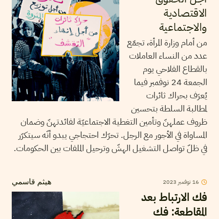
الاقتصادية
والاجتماعية
من أمام وزارة المرأة، تجمّع
عدد من النساء العاملات
بالقطاع الفلاحي يوم
الجمعة 24 نوفمبر فيما
يُعرَف بحراك ثائرات
لمطالبة السلطة بتحسين
ظروف عملهنّ وتأمين التغطية الاجتماعيّة لفائدتهنّ وضمان
المساواة في الأجور مع الرجل. تحرّك احتجاجي يبدو أنّه سيتكرّر
في ظلّ تواصل التشغيل الهشّ وترحيل الملفات بين الحكومات.
16
نوفمبر
2023
هيثم قاسمي
فك الارتباط بعد
المقاطعة: فك