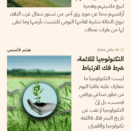
لبيع ماشيتهم وهجرة
أراضيهم بحثا عن مورد رزق آخر. من تستور شمال غرب البلاد،
تروي الخالة شلبية كفاحها اليومي للتشبث بأرضها وما تبقى
لها من بقرات عجاف.
09
جانفي
2024
هيثم قاسمي
التكنولوجيا الملائمة،
شرط فك الارتباط
ليست التكنولوجيا ما
نتعارف عليه عامّيا اليوم
من تطور صناعي ورقمي
فحسب، بل إنّ
التكنولوجيا لم تغب عن
تاريخ البشر قطّ، فاللغة
تكنولوجيا والعُمران