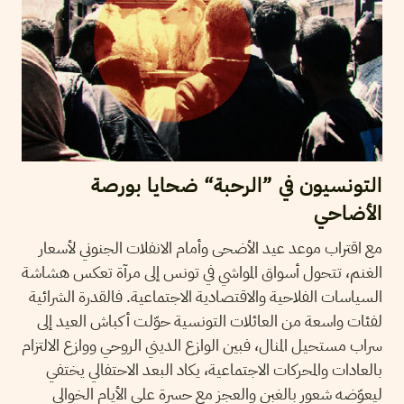
التونسيون في ”الرحبة“ ضحايا بورصة
الأضاحي
مع اقتراب موعد عيد الأضحى وأمام الانفلات الجنوني لأسعار
الغنم، تتحول أسواق المواشي في تونس إلى مرآة تعكس هشاشة
السياسات الفلاحية والاقتصادية الاجتماعية. فالقدرة الشرائية
لفئات واسعة من العائلات التونسية حوّلت أكباش العيد إلى
سراب مستحيل المنال، فبين الوازع الديني الروحي ووازع الالتزام
بالعادات والمحركات الاجتماعية، يكاد البعد الاحتفالي يختفي
ليعوّضه شعور بالغبن والعجز مع حسرة على الأيام الخوالي