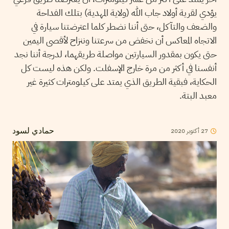
يؤدي لقرية أولاد جاب الله (ولاية المهدية) بتلك الفداحة
والضعف والتآكل، حتى أننا نضطر كلما اعترضتنا سيارة في
الاتجاه المعاكس أن نخفض من سرعتنا وننزاح لأقصى اليمين
حتى يكون بمقدور السيارتين مواصلة طريقهما، لدرجة أننا نجد
أنفسنا في أكثر من مرة خارج الإسفلت. ولكن هذه ليست كل
الحكاية، فبقية الطريق الذي يمتد على كيلومترات كثيرة غير
معبد البتة.
27
أكتوبر
2020
حمادي لسود