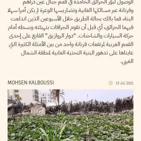
الوصول لبؤر الحرائق الخامدة في قمم جبال عين دراهم
وفرنانة عبر مسالكها الغابية وتضاريسها الوعرة لم يكن أمرا سهلا
البتة، فما بالك بحالة الطريق خلال الأسبوعين الذين اندلعت
فيهما الحرائق، أي قبل أن تقوم الجرافات بتهيئته وبسطه أمام
حركة السيارات والشاحنات. “دوار الروازيق” القابع على إحدى
القمم الغربية لمرتفعات فرنانة واحد من بين الأمثلة الكثيرة التي
عايناها على تدهور البنية التحتية الغابية لمنطقة الشمال
الغربي.
MOHSEN KALBOUSSI
13
Jul
2021