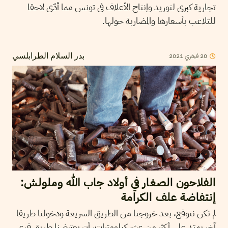
تجارية كبرى لتوريد وإنتاج الأعلاف في تونس مما أدّى لاحقا
للتلاعب بأسعارها والمضاربة حولها.
20
فيفري
2021
بدر السلام الطرابلسي
الفلاحون الصغار في أولاد جاب الله وملولش:
إنتفاضة علف الكرامة
لم نكن نتوقع، بعد خروجنا من الطريق السريعة ودخولنا طريقا
آخر يمتد على أكثر من عشر كيلومترات، أن يعترضنا طريق فرعي