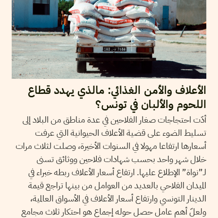
الأعلاف والأمن الغذائي: مالذي يهدد قطاع
اللحوم والألبان في تونس؟
أدّت احتجاجات صغار الفلاحين في عدة مناطق من البلاد إلى
تسليط الضوء على قضية الأعلاف الحيوانية التي عرفت
أسعارها ارتفاعا مهولا في السنوات الأخيرة، وصلت لثلاث مرات
خلال شهر واحد بحسب شهادات فلاحين ووثائق تسنى
لـ”نواة” الإطلاع عليها. ارتفاع أسعار الأعلاف ربطه خبراء في
الميدان الفلاحي بالعديد من العوامل من بينها تراجع قيمة
الدينار التونسي وارتفاع أسعار الأعلاف في الأسواق العالمية،
ولعلّ أهم عامل حصل حوله إجماع هو احتكار ثلاث مجامع