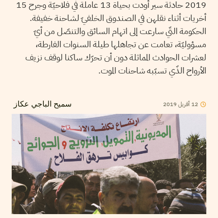
2019 حادثة سير أودت بحياة 13 عاملة في فلاحيّة وجرح 15
أخريات أثناء نقلهن في الصندوق الخلفيّ لشاحنة خفيفة.
الحكومة التّي سارعت إلى اتهام السائق والتنصّل من أيّ
مسؤوليّة، تعامت عن تجاهلها طيلة السنوات الفارطة،
لعشرات الحوادث المماثلة دون أن تحرّك ساكنا لوقف نزيف
الأرواح الذّي تسبّبه شاحنات الموت.
12
أفريل
2019
سميح الباجي عكاز