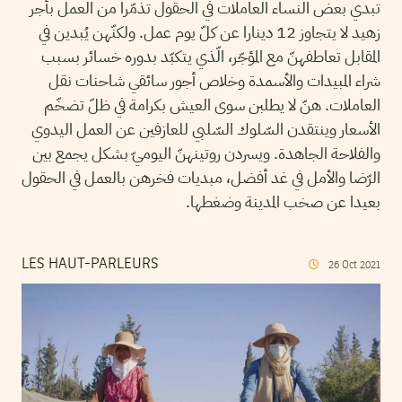
تبدي بعض النساء العاملات في الحقول تذمّرا من العمل بأجر
زهيد لا يتجاوز 12 دينارا عن كلّ يوم عمل. ولكنّهن يُبدين في
المقابل تعاطفهنّ مع المؤجّر، الّذي يتكبّد بدوره خسائر بسبب
شراء المبيدات والأسمدة وخلاص أجور سائقي شاحنات نقل
العاملات. هنّ لا يطلبن سوى العيش بكرامة في ظلّ تضخّم
الأسعار وينتقدن السّلوك السّلبي للعازفين عن العمل اليدوي
والفلاحة الجاهدة. ويسردن روتينهنّ اليوميّ بشكل يجمع بين
الرّضا والأمل في غد أفضل، مبديات فخرهن بالعمل في الحقول
بعيدا عن صخب المدينة وضغطها.
LES HAUT-PARLEURS
26
Oct
2021