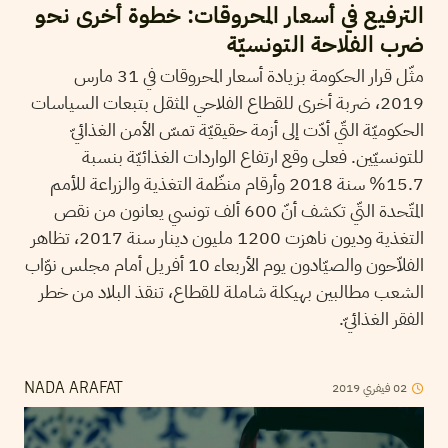
الترفيع في أسعار المحروقات: خطوة أخرى نحو
ضرب الفلاحة التونسيّة
مثّل قرار الحكومة بزيادة أسعار المحروقات في 31 مارس
2019، ضربة أخرى للقطاع الفلاحي المثقل بتبعات السياسات
الحكوميّة التّي أدّت إلى أزمة حقيقيّة تمسّ الأمن الغذائيّ
للتونسيّين. فعلى وقع ارتفاع الواردات الغذائيّة بنسبة
15.7% سنة 2018 وأرقام منظّمة التغذية والزراعة للأمم
المتّحدة التّي تكشف أنّ 600 ألف تونسي يعانون من نقص
التغذية وديون ناهزت 1200 مليون دينار سنة 2017، تظاهر
الفلاّحون والصيّادون يوم الأربعاء 10 أفريل أمام مجلس نوّاب
الشعب مطالبين بهيكلة شاملة للقطاع، تنقذ البلاد من خطر
الفقر الغذائيّ.
02
فيفري
2019
NADA ARAFAT