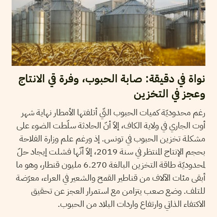
نواة في دقيقة: صابة الحبوب، وفرة قي الانتاج
وعجز في التخزين
رغم محدوديّة كميات الحبوب التّي أتلفتها الأمطار نهاية شهر
أوت الجاري في ولاية الكاف، إلاّ أنّ الحادثة سلّطت الضوء على
مشكلة تخزين الحبوب في تونس. إذ ورغم علم وزارة الفلاحة
بحجم الإنتاج المنتظر في سنة 2019، إلاّ أنّها فشلت إيجاد حلّ
لمحدوديّة طاقة التخزين البالغة 6.270 مليون قنطار، وهو ما
أبقى مئات الآلاف من قناطير القمح والشعير في العراء، معرّضة
للتلف. وضع صعب يتزامن مع استمرار العجز عن تحقيق
الاكتفاء الذاتي وارتفاع واردات البلاد من الحبوب.