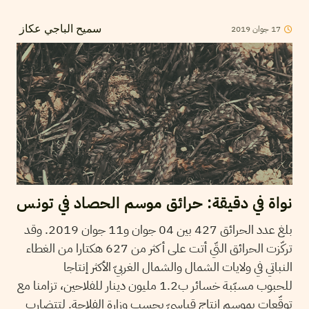
17
جوان
2019
سميح الباجي عكاز
نواة في دقيقة: حرائق موسم الحصاد في تونس
بلغ عدد الحرائق 427 بين 04 جوان و11 جوان 2019. وقد
تركّزت الحرائق التّي أتت على أكثر من 627 هكتارا من الغطاء
النباتي في ولايات الشمال والشمال الغربيّ الأكثر إنتاجا
للحبوب مسبّبة خسائر ب1.2 مليون دينار للفلاحين، تزامنا مع
توقّعات بموسم إنتاج قياسيّ بحسب وزارة الفلاحة. لتتضارب