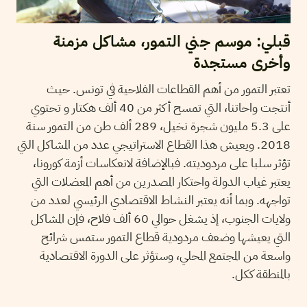
قبلي: موسم جني التمور، مشاكل مزمنة
وأخرى مستجدة
تعتبر التمور من أهم القطاعات الفلاحية في تونس. حيث
أنتجت واحاتنا، التي تمسح أكثر من 40 ألف هكتار و تحتوي
على 5.3 مليون شجرة نخيل، 289 ألف طن من التمور سنة
2018. ويعيش هذا القطاع الاستراتيجي عدد من المشاكل التي
تؤثر سلبا على مردوديته. فبالإضافة لانعكاسات أزمة كورونا،
يعتبر غياب الدولة واحتكار المصدرين من أهم المعضلات التي
تواجهه. وبما أنه يعتبر النشاط الاقتصادي الرئيسي لعدد من
ولايات الجنوب، إذ يشغل حوالي 60 ألف فلاح، فإن المشاكل
التي يعيشها وضعف مردودية قطاع التمور ستمس شرائح
واسعة من المجتمع المحلي، وستؤثر على الدورة الاقتصادية
بالمنطقة ككل.