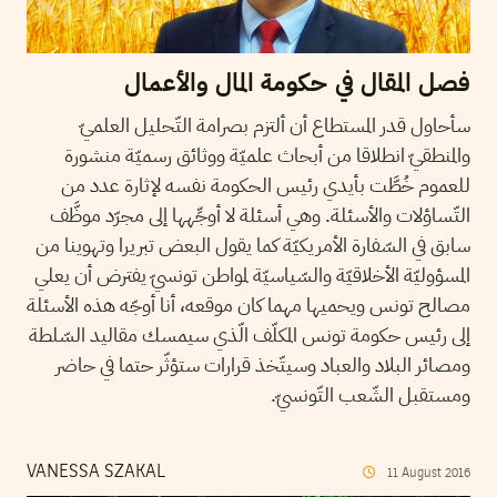
فصل المقال في حكومة المال والأعمال
سأحاول قدر المستطاع أن ألتزم بصرامة التّحليل العلميّ
والمنطقيّ انطلاقا من أبحاث علميّة ووثائق رسميّة منشورة
للعموم خُطَّت بأيدي رئيس الحكومة نفسه لإثارة عدد من
التّساؤلات والأسئلة. وهي أسئلة لا أوجِّهها إلى مجرّد موظَّف
سابق في السّفارة الأمريكيّة كما يقول البعض تبريرا وتهوينا من
المسؤوليّة الأخلاقيّة والسّياسيّة لمواطن تونسيّ يفترض أن يعلي
مصالح تونس ويحميها مهما كان موقعه، أنا أوجّه هذه الأسئلة
إلى رئيس حكومة تونس المكلّف الّذي سيمسك مقاليد السّلطة
ومصائر البلاد والعباد وسيتّخذ قرارات ستؤثّر حتما في حاضر
ومستقبل الشّعب التّونسيّ.
VANESSA SZAKAL
11
August
2016