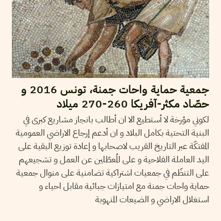
جمعية حماية واحات جمنة، تونس 2016 و
حصّاد مكثر-آفريكا 260-270 ميلاد
لكوني مؤرخة لا أستطيع الا ان أطالب بانجاز مشاريع كبرى في
البنية التحتية بكامل البلاد و ان أدعم إرجاع الاراضي العمومية
المفتكّة عبر التاريخ القريب لاصحابها و إعادة توزيع البقية على
اليد العاملة الفلاحية و على المُعطّلين عن العمل و تشجيعهم
على التنظّم في جمعيات اشتراكية تضامنية على منوال جمعية
حماية واحات جمنة مع امتيازات جبائية مقابل احياء و
استغلال الاراضي و الضيعات المنهوبة