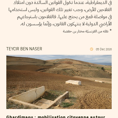
في الديمقراطية، عندما تحُول القوانين السائدة دون امتلاك
الفلاحين للأرض، وجب تغيير تلك القوانين، وليس استخدامها
في مواصلة قمع من يحتج عليها. فالفلاحون باسترجاعهم
الأراضي الدولية لا ينتهكون القانون، وإنّما يؤسسون له.
*
نقله من الفرنسيّة مختار بن حفصة
TEYCIR BEN NASER
05
Dec
2016
Ghardimaou : mobilisation citoyenne autour