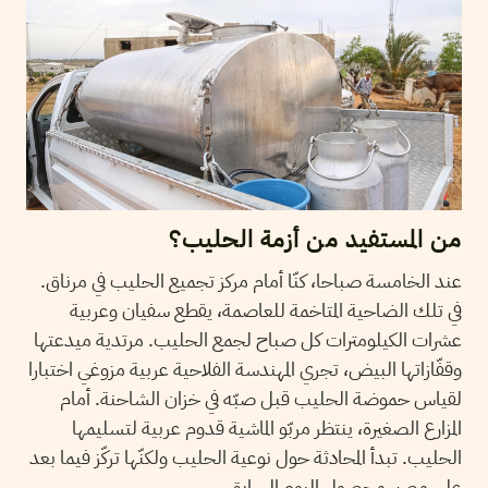
من المستفيد من أزمة الحليب؟
عند الخامسة صباحا، كنّا أمام مركز تجميع الحليب في مرناق.
في تلك الضاحية المتاخمة للعاصمة، يقطع سفيان وعربية
عشرات الكيلومترات كل صباح لجمع الحليب. مرتدية ميدعتها
وقفّازاتها البيض، تجري المهندسة الفلاحية عربية مزوغي اختبارا
لقياس حموضة الحليب قبل صبّه في خزان الشاحنة. أمام
المزارع الصغيرة، ينتظر مربّو الماشية قدوم عربية لتسليمها
الحليب. تبدأ المحادثة حول نوعية الحليب ولكنّها تركّز فيما بعد
على مصير محصول اليوم السابق.