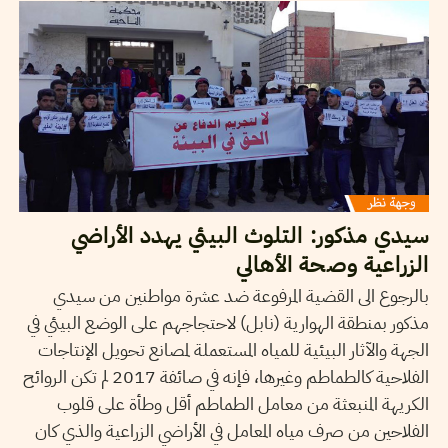
سيدي مذكور: التلوث البيئي يهدد الأراضي
الزراعية وصحة الأهالي
بالرجوع الى القضية المرفوعة ضد عشرة مواطنين من سيدي
مذكور بمنطقة الهوارية (نابل) لاحتجاجهم على الوضع البيئي في
الجهة والآثار البيئية للمياه المستعملة لمصانع تحويل الإنتاجات
الفلاحية كالطماطم وغيرها، فإنه في صائفة 2017 لم تكن الروائح
الكريهة المنبعثة من معامل الطماطم أقل وطأة على قلوب
الفلاحين من صرف مياه المعامل في الأراضي الزراعية والذي كان