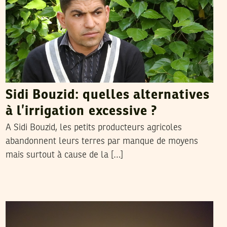
Sidi Bouzid: quelles alternatives
à l’irrigation excessive ?
A Sidi Bouzid, les petits producteurs agricoles
abandonnent leurs terres par manque de moyens
mais surtout à cause de la […]
HENDA CHENNAOUI
26
Apr
2017