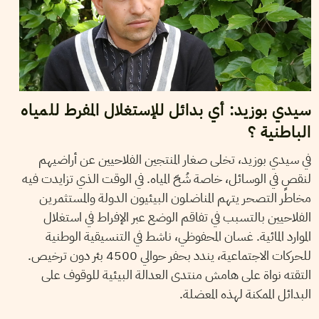
سيدي بوزيد: أي بدائل للإستغلال المفرط للمياه
الباطنية ؟
في سيدي بوزيد، تخلى صغار المنتجين الفلاحيين عن أراضيهم
لنقصٍ في الوسائل، خاصة شُحّ المياه. في الوقت الذي تزايدت فيه
مخاطر التصحر يتهم المناضلون البيئيون الدولة والمستثمرين
الفلاحيين بالتسبب في تفاقم الوضع عبر الإفراط في استغلال
الموارد المائية. غسان المحفوظي، ناشط في التنسيقية الوطنية
للحركات الاجتماعية، يندد بحفر حوالي 4500 بئر دون ترخيص.
التقته نواة على هامش منتدى العدالة البيئية للوقوف على
البدائل الممكنة لهذه المعضلة.