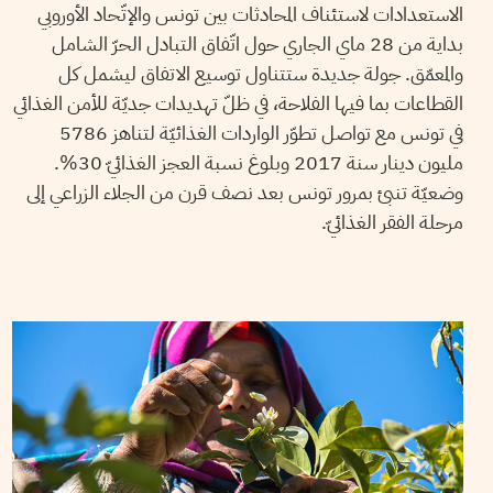
الاستعدادات لاستئناف المحادثات بين تونس والإتّحاد الأوروبي
بداية من 28 ماي الجاري حول اتّفاق التبادل الحرّ الشامل
والمعمّق. جولة جديدة ستتناول توسيع الاتفاق ليشمل كل
القطاعات بما فيها الفلاحة، في ظلّ تهديدات جديّة للأمن الغذائي
في تونس مع تواصل تطوّر الواردات الغذائيّة لتناهز 5786
مليون دينار سنة 2017 وبلوغ نسبة العجز الغذائيّ 30%.
وضعيّة تنبئ بمرور تونس بعد نصف قرن من الجلاء الزراعي إلى
مرحلة الفقر الغذائيّ.
VANESSA SZAKAL
13
Apr
2018