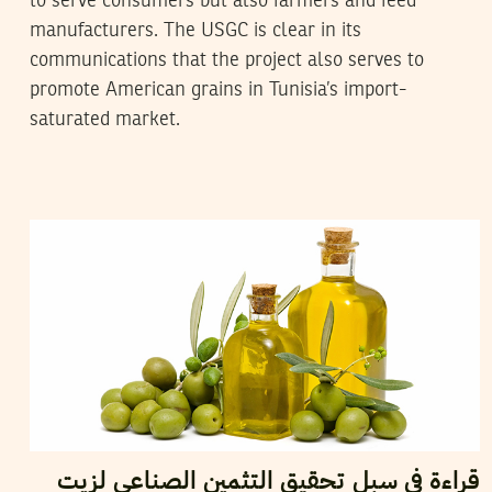
to serve consumers but also farmers and feed
manufacturers. The USGC is clear in its
communications that the project also serves to
promote American grains in Tunisia’s import-
saturated market.
2017
نوفمبر
28
AHMED BEN MUSTAPHA
قراءة في سبل تحقيق التثمين الصناعي لزيت