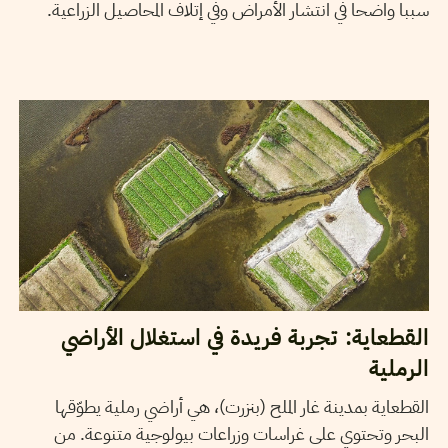
سببا واضحا في انتشار الأمراض وفي إتلاف المحاصيل الزراعية.
2017
ديسمبر
15
سامي بن غربية
القطعاية: تجربة فريدة في استغلال الأراضي
الرملية
القطعاية بمدينة غار الملح (بنزرت)، هي أراضي رملية يطوّقها
البحر وتحتوي على غراسات وزراعات بيولوجية متنوعة. من