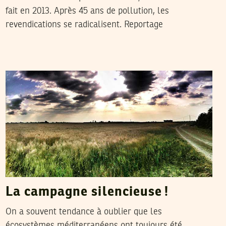
fait en 2013. Après 45 ans de pollution, les
revendications se radicalisent. Reportage
MOHSEN KALBOUSSI
25
Feb
2017
La campagne silencieuse !
On a souvent tendance à oublier que les
écosystèmes méditerranéens ont toujours été