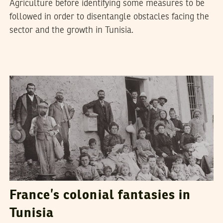
Agriculture before identifying some measures to be
followed in order to disentangle obstacles facing the
sector and the growth in Tunisia.
IHSAN MEJDI
10
February
2017
France’s colonial fantasies in
Tunisia