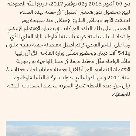
بين 09 أكتوبر 2016 و02 نوفمبر 2017، تاريخ البتّة العموميّة
لبيع محصول تمور هنشير “ستيل” في جمنة لهذه السنة،
اختلفت الأجواء وطغى الطابع الإحتفالي منذ صبيحة يوم
الخميس على تلك البلدة التي كانت في صدارة الإهتمام الإعلامي
والتجاذبات السياسيّة خريف السنة الفارطة. المزاد العلني الذّي
رسا على التاجر العيدي كريّم أصيل معتمديّة جمنة بقيمة مليون
و541 ألف دينار، وبحضور ممثّلي وزارة الفلاحة التّي آل إليها
ملفّ الواحة، مثّل محطّة مهمة في مسار المواجهة بين تجربة
الاقتصاد التضامني التي أطلقتها جمعيّة حماية واحات جمنة منذ
سنة 2011 وبين الدولة التي حاولت عرقلة البتّة الفارطة وما
تزال حتّى هذه اللحظة تخنق التجربة بتجميد الحسابات البنكيّة
للجمعيّة.
VOS CONTRIBUTIONS
13
April
2017