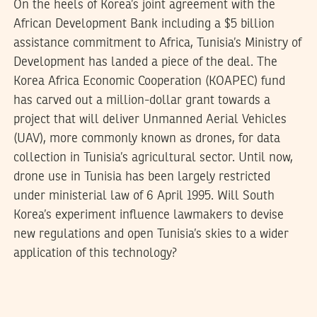
On the heels of Korea’s joint agreement with the
African Development Bank including a $5 billion
assistance commitment to Africa, Tunisia’s Ministry of
Development has landed a piece of the deal. The
Korea Africa Economic Cooperation (KOAPEC) fund
has carved out a million-dollar grant towards a
project that will deliver Unmanned Aerial Vehicles
(UAV), more commonly known as drones, for data
collection in Tunisia’s agricultural sector. Until now,
drone use in Tunisia has been largely restricted
under ministerial law of 6 April 1995. Will South
Korea’s experiment influence lawmakers to devise
new regulations and open Tunisia’s skies to a wider
application of this technology?
2018
جانفي
26
JIHED BEN SLIMEN