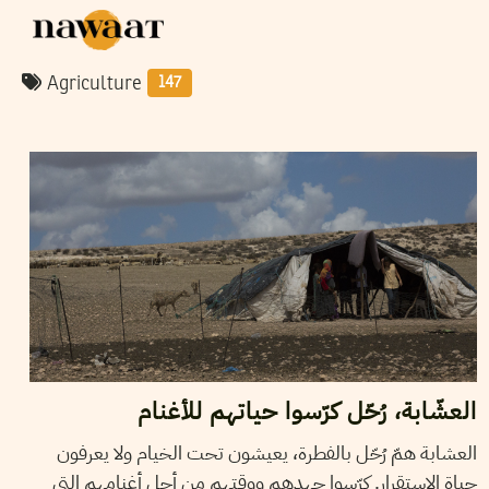
Agriculture
147
2018
أوت
18
ريم بن رجب
العشّابة، رُحّل كرّسوا حياتهم للأغنام
العشابة همّ رُحّل بالفطرة، يعيشون تحت الخيام ولا يعرفون
حياة الاستقرار. كرّسوا جهدهم ووقتهم من أجل أغنامهم التي