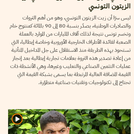
الزيتون التونسي
ليس سرّا أن زيت الزيتون التونسي، وهو من أهم الثروات
والصادرات الوطنية، يصدّر بنسبة 80 إلى 90 بالمائة كمنتوج خام
وتخسر تونس نتيجة لذلك آلاف المليارات من الموارد بالعملة
الصعبة لفائدة الأطراف الخارجية الأوروبية وخاصة إيطاليا، التي
تستحوذ بهذه الطريقة منذ الاستقلال على جل المداخيل المتأتية
من إعادة تصدير هذه الثروة بعلامات تجارية إيطالية بعد إنجاز
عمليات التثمين الصناعي والتعليب وغيرها، وهي الأنشطة ذات
القيمة المضافة العالية المرتبطة بما يسمى بشبكة القيمة التي
تحتاج إلى تكنولوجيات وتقنيات صناعية متطوّرة.
2017
أكتوبر
19
هندة الشناوي