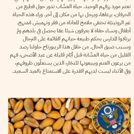
تعتبر مورد رزقهم الوحيد. حياة العشّاب تدور حول قطيع من
الخرفان، يرعاها، ويرحل بها من مكان إلى آخر. وراء هذه الحياة
غير الروتينيّة تختفي ملامح المعاناة من فقر وتهميش مُمنهج.
أطفال ونساء حفاة لا يعرفون شيئا عمّا يحصل في بلدهم ولم
يرتادوا المدارس بحكم طبيعة حياتهم القائمة على الترحال
وبسبب ضيق الحال. من خلال هذا الريبورتاج حاولنا رصد
القليل من حياة العشّابة قبل أيّام قليلة عن عيد الأضحى، فهم
من يرعون الغنم ويبيعونها للتجّار، الذين يستغلّون ظروفهم،
وفي الأثناء ليست لديهم القدرة على الاستمتاع بالعيد السعيد.
VANESSA SZAKAL
14
March
2018