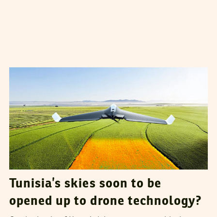
VANESSA SZAKAL
15
August
2018
Tunisia’s skies soon to be
opened up to drone technology?