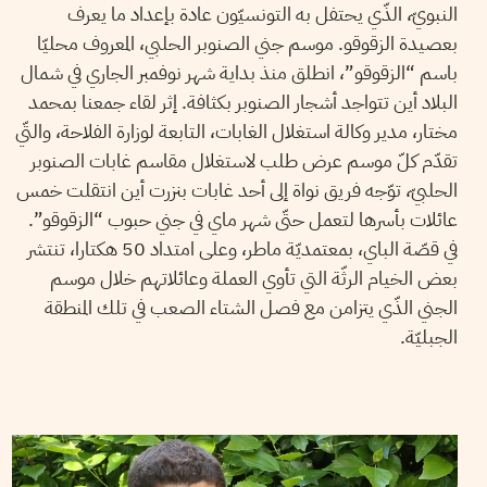
النبويّ، الذّي يحتفل به التونسيّون عادة بإعداد ما يعرف
بعصيدة الزقوقو. موسم جني الصنوبر الحلبي، المعروف محليّا
باسم “الزقوقو”، انطلق منذ بداية شهر نوفمبر الجاري في شمال
البلاد أين تتواجد أشجار الصنوبر بكثافة. إثر لقاء جمعنا بمحمد
مختار، مدير وكالة استغلال الغابات، التابعة لوزارة الفلاحة، والتّي
تقدّم كلّ موسم عرض طلب لاستغلال مقاسم غابات الصنوبر
الحلبيّ، توّجه فريق نواة إلى أحد غابات بنزرت أين انتقلت خمس
عائلات بأسرها لتعمل حتّى شهر ماي في جني حبوب “الزقوقو”.
في قصّة الباي، بمعتمديّة ماطر، وعلى امتداد 50 هكتارا، تنتشر
بعض الخيام الرثّة التي تأوي العملة وعائلاتهم خلال موسم
الجني الذّي يتزامن مع فصل الشتاء الصعب في تلك المنطقة
الجبليّة.
HENDA CHENNAOUI
11
Oct
2017