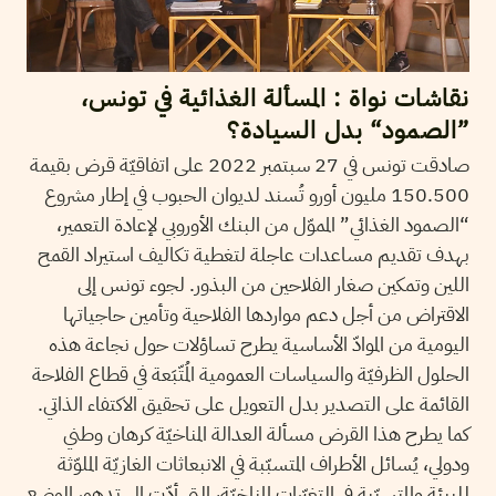
نقاشات نواة : المسألة الغذائية في تونس،
”الصمود“ بدل السيادة؟
صادقت تونس في 27 سبتمبر 2022 على اتفاقيّة قرض بقيمة
150.500 مليون أورو تُسند لديوان الحبوب في إطار مشروع
“الصمود الغذائي” المموّل من البنك الأوروبي لإعادة التعمير،
بهدف تقديم مساعدات عاجلة لتغطية تكاليف استيراد القمح
اللين وتمكين صغار الفلاحين من البذور. لجوء تونس إلى
الاقتراض من أجل دعم مواردها الفلاحية وتأمين حاجياتها
اليومية من الموادّ الأساسية يطرح تساؤلات حول نجاعة هذه
الحلول الظرفيّة والسياسات العمومية المُتّبَعة في قطاع الفلاحة
القائمة على التصدير بدل التعويل على تحقيق الاكتفاء الذاتي.
كما يطرح هذا القرض مسألة العدالة المناخيّة كرهان وطني
ودولي، يُسائل الأطراف المتسبّبة في الانبعاثات الغازيّة الملوّثة
للبيئة والمتسبّبة في التغيّرات المناخيّة، التي أدّت إلى تدهور الوضع