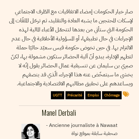
صار خيار الحكومات إمضاء الاتفاقيات مع الطّرف الاجتماعي
لإسكات المحتجين ما يشبه العادة والتقليد، ثم ترحّل الملفّات إلى
الحكومة التي ستأتي من بعدها لتتحمّل الأعباء المالية لهذه
الإجراءات في حال تطبيقها، أو المسؤولية الأخلاقية في حال عدم
الالتزام بها. في حين تخوض حكومة قيس سعيّد حاليّا حملة
لتطهير الإدارة، يبدو أنّ آلية الحضائر ستكون مشمولة بها، لكنّ
صبري بن سليمان عن تنسيقية عمال الحضائر يقول إنّه لا
يخشى ما سيتمخّض عنه هذا الإجراء، الّذي قد ينصفهم
ويساعدهم على تحقيق مطالبهم الاقتصادية والاجتماعية.
UGTT
Précarité
Emploi
Chômage
Manel Derbali
Ancienne journaliste à Nawaat -
صحفية سابقة بموقع نواة