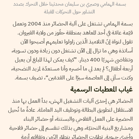
بسمة الهمامي وصبري بن سليمان محدثينا خلال التحرك بصدد
التشاور حول التحركات المقبلة
بسمة الهمامي تشتغل على آلية الحضائر منذ 2004 وتعمل
قيّمة عامّة في أحد المعاهد بمنطقة حفّوز من ولاية القيروان.
تقول لنواة إنّ التلاميذ الّذين زاولوا تعليمهم أصبحوا الآن
أساتذة وهي ما تزال إلى الآن تشتغل دون زيادة ودون تسوية،
وتتقاضى شهريّا 400 دينار. ”كيف يمكن لهذا المبلغ أن يعيل
أربعة أطفال؟ لم يعد لي ما أخسره وأنا مستعدّة لمزيد التضحية،
وكنت سآتي إلى العاصمة سيرًا على القدمَين“، تضيف بسمة.
غياب المعطيات الرسمية
الحضائر هي إحدى آليات التشغيل الهش، بدأ العمل بها منذ
الاستقلال لتطويق البطالة وتوظيف اليد العاملة. عادةً ما تُحيل
الحضيرة على العمل الفلاحي والبستنة، أو حضائر البناء
ومشاريع البنية التحتيّة، وهي بذلك تنقسم إلى حضائر فلاحية
وأخرى جهوية. تطوّرت الحضائر بتطوّر الزّمن وتفاقم أزمة