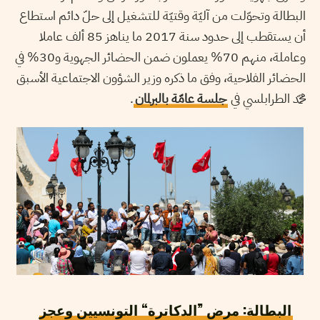
البطالة وتحوّلت من آليّة وقتيّة للتشغيل إلى حلّ دائم استطاع
أن يستقطب إلى حدود سنة 2017 ما يناهز 85 ألف عاملا
وعاملة، منهم 70% يعملون ضمن الحضائر الجهوية و30% في
الحضائر الفلاحية، وفق ما ذكره وزير الشؤون الاجتماعية الأسبق
محمّد الطرابلسي في
جلسة عامّة بالبرلمان
.
البطالة: مرض ”الدكاترة“ التونسيين وعجز