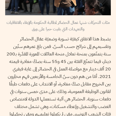
مئات التحركات شنها عمال الحضائر لمطالبة الحكومة بالإيفاء بالاتفاقيات
والتعهدات التي بقيت حبرا على ورق
يضبط هذا الاتفاق كيفيّة تسوية وضعيّة عمّال الحضائر
وتقسيمهم إلى شرائح حسب السنّ. فمن بلغ عمرهم ستّين
سنة يتمتّعون بمنحة تعادل منحة العائلات المعوزة المقدّرة بـ200
دينار، فيما تتمتّع الفئة بين 45 و55 سنة بصكّ مغادرة قيمته
20 ألف دينار مع مواصلة العمل في الحضائر إلى غاية فيفري
2021. أمّا من هم دون سنّ الخامسة والأربعين فهم مخيَّرون
بين الخروج مقابل صكّ مغادرة، أو الانتداب على دفعات طبقًا
لقانون الوظيفة العمومية، وذلك على مدى خمس سنوات في
دفعات سنوية. الحضائر هي آلية تستعملها الدولة لامتصاص
الغضب والتشغيل وإعطاء مسكنات، وهي تشمل مختلف
فئات الشعب التونسي ممّن لم يكملوا تعليمهم وممّن تحصّلوا