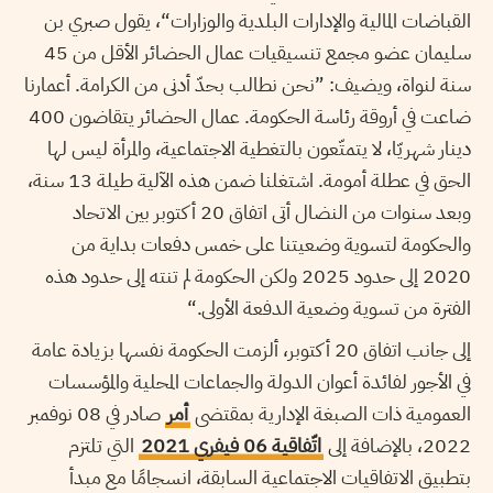
القباضات المالية والإدارات البلدية والوزارات“، يقول صبري بن
سليمان عضو مجمع تنسيقيات عمال الحضائر الأقل من 45
سنة لنواة، ويضيف: ”نحن نطالب بحدّ أدنى من الكرامة. أعمارنا
ضاعت في أروقة رئاسة الحكومة. عمال الحضائر يتقاضون 400
دينار شهريّا، لا يتمتّعون بالتغطية الاجتماعية، والمرأة ليس لها
الحق في عطلة أمومة. اشتغلنا ضمن هذه الآلية طيلة 13 سنة،
وبعد سنوات من النضال أتى اتفاق 20 أكتوبر بين الاتحاد
والحكومة لتسوية وضعيتنا على خمس دفعات بداية من
2020 إلى حدود 2025 ولكن الحكومة لم تنته إلى حدود هذه
الفترة من تسوية وضعية الدفعة الأولى.“
إلى جانب اتفاق 20 أكتوبر، ألزمت الحكومة نفسها بزيادة عامة
في الأجور لفائدة أعوان الدولة والجماعات المحلية والمؤسسات
العمومية ذات الصبغة الإدارية بمقتضى
أمر
صادر في 08 نوفمبر
2022، بالإضافة إلى
اتّفاقية 06 فيفري 2021
التي تلتزم
بتطبيق الاتفاقيات الاجتماعية السابقة، انسجامًا مع مبدأ