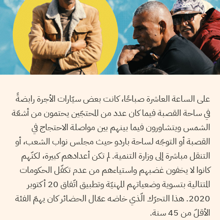
على الساعة العاشرة صباحًا، كانت بعض سيّارات الأجرة رابضةً
في ساحة القصبة فيما كان عدد من المحتجّين يحتمون من أشعّة
الشمس ويتشاورون فيما بينهم بين مواصلة الاحتجاج في
القصبة أو التوجّه لساحة باردو حيث مجلس نواب الشعب، أو
التنقل مباشرة إلى وزارة التنمية. لم تكن أعدادهم كبيرة، لكنّهم
كانوا لا يخفون غضبهم واستياءهم من عدم تكفّل الحكومات
المتتالية بتسوية وضعياتهم المهنيّة وتطبيق اتّفاق 20 أكتوبر
2020. هذا التحرّك الّذي خاضه عمّال الحضائر كان يهمّ الفئة
الأقلّ من 45 سنة.