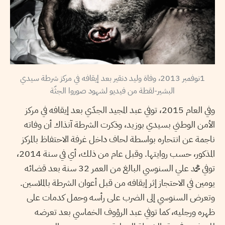
1نوفمبر 2013، وفاة وليد دنقير بعد إيقافه في مركز شرطة سيدي
البشير-لقطة من فيديو لشهود صوروا الجثّة
وفي العام 2015، توفي عبد المجيد الجدّي بعد إيقافه في مركز
الأمن الوطني بسيدي بوزيد، وذكرت الشرطة آنذاك أن وفاته
ناجمة عن انتحاره بواسطة لحاف داخل غرفة الاحتفاظ بالمركز
المذكور، حسب روايتها. وقبل عام من ذلك، أي في سنة 2014،
توفي محمد علي السنوسي البالغ من العمر 32 سنة بعد قضائه
يومين في الاحتجاز إثر إيقافه من قبل أعوان الشرطة بالملاسين.
وتعرض السنوسي إلى الضرب على رأسه وحمل كدمات على
ظهره ورجليه، كما توفي عبد الرؤوف الخماسي بعد تعرضه