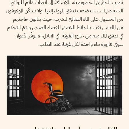
تضرب الحقّ في الخصوصية، بالإضافة إلى انبعاث دائم للروائح
النتنة منها بسبب ضعف تدفق الهواء إليها. ولا يتمكّن الموقوفون
من الحصول على الماء الصالح للشرب، حيث ينالون حاجتهم
من الماء من ثقب بالحائط الملاصق للفضاء الصحي ويتمّ التحكم
في تدفق الماء منه من خارج الغرفة. في المقابل، لا يوفّر الأعوان
سوى قارورة ماء واحدة لكل غرفة عند الطلب.
القانون يضرب أسوارا مضاعفة على