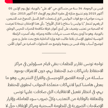
قيس بن الرحومة، 36 سنة من متساكني حي ”محمد علي“ بالوردية، توفي يوم الإثنين 05
أكتوبر 2015 وتم تشييع جنازته إلى مقبرة الجلاز يوم الإربعاء 07 أكتوبر 2015. جنازة
شهدت مواجهات مع قوات البوليس التي إستعملت الغاز المسيل للدموع ضد المشيعين،
اثر رفعهم لشعار ”يا بوليس يا سفاح يا قتال الأرواح“. يأتي هذا الإحتقان نتيجة لما تعرضت
له الضحية من تعذيب وتعنيف على أيدي أعوان فرقة مكافحة المخدرات للحرس الوطني
بالوردية، وهو ما أودى بحياته حسب شهادات عائلته وجيرانه. وقد أصدرت الرابطة
التونسية لحقوق الإنسان بلاغا طالبت فيه وزارة الداخلية بفتح بحث عاجل و جدي
لتوضيح أسباب وفاة قيس بن رحومة ولوضع حد للتجاوزات الصادرة عن أعوان الأمن.
تواجه تونس تقارير المنظمات بنفي قيام مسؤولين في مراكز
الاحتفاظ بانتهاكات ضد المحتفظ بهم، دون الاعتراف بوجود
سلسلة من أوجه القصور اللوجيستي والفراغ التشريعي. وهو ما
يعطي هامشا كبيرا لانتهاكات متعدّدة الجوانب لحقوق المحتفظ
بهم، في انتظار تفعيل الاتفاقيات التي صادقت عليها تونس
والمتعلقة بالوقاية من التعذيب وكلّ ضروب سوء المعاملة، وإقرار
الإصلاحات الضرورية في المنظومة السجنية ومراكز الإيقاف حتّى لا