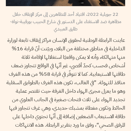
22 جويلية 2022، اقتياد أحد المتظاهرين إلى مركز الإيقاف خلال
مظاهرة ضد الاستفتاء على الدستور في شارع الحبيب بورقيبة-نواة-
طارق العبيدي
عاينت الرابطة الوطنية لحقوق الإنسان مراكز إيقاف تابعة لوزارة
الداخلية في مناطق مختلفة من البلاد، وبيّنت أنّ قرابة 16%
منها متهالكة، وأنه لا يمكن واقعيّا استغلالها لإقامة ثلاثة
أشخاص فحسب كحدّ أقصى، غير أنّها في الواقع تتجاوز ضعف
طاقتها الاستيعابية. كما لا تتوفّر في قرابة 58% من هذه الغرف
منافذ للتهوئة. ”في الغالب، تكون هذه الغرف بالطوابق السفلية
وهو ما يعزل مجرى الهواء داخل الغرفة حيث تقتصر عملية
تجديد الهواء على ثلاث فتحات صغيرة في الجانب العلوي من
الحائط وتكون مغطاة بمشبك حديدي، وهي غرف تتجاوز فيها
طاقة الاستيعاب الضعفين إضافة إلى أنّها تحتوي داخلها على
المرفق الصحي“، وفق ما ورد بتقرير الرابطة. هذه الانتهاكات