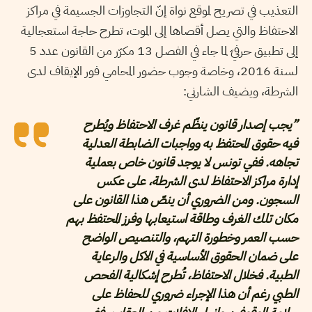
التعذيب في تصريح لموقع نواة إنّ التجاوزات الجسيمة في مراكز
الاحتفاظ والتي يصل أقصاها إلى الموت، تطرح حاجة استعجالية
إلى تطبيق حرفيّ لما جاء في الفصل 13 مكرّر من القانون عدد 5
لسنة 2016، وخاصة وجوب حضور المحامي فور الإيقاف لدى
الشرطة، ويضيف الشارني:
”يجب إصدار قانون ينظّم غرف الاحتفاظ ويُطرح
فيه حقوق المحتفظ به وواجبات الضابطة العدلية
تجاهه. ففي تونس لا يوجد قانون خاص بعملية
إدارة مراكز الاحتفاظ لدى الشرطة، على عكس
السجون. ومن الضروري أن ينصّ هذا القانون على
مكان تلك الغرف وطاقة استيعابها وفرز المحتفظ بهم
حسب العمر وخطورة التهم، والتنصيص الواضح
على ضمان الحقوق الأساسية في الاكل والرعاية
الطبية. فخلال الاحتفاظ، تُطرح إشكالية الفحص
الطبي رغم أن هذا الإجراء ضروري للحفاظ على