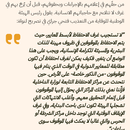
من حقّهم في إعلامهم بالإجراءات وبحقوقهم، قبل أن يُزجّ بهم في
غرف لا تتلاءم مع حاجياتهم الانسانية. يقول رئيس الهيئة
الوطنية للوقاية من التعذيب فتحي جراي في تصريح لنواة:
”لا تستجيب غرف الاحتفاظ لأبسط المعايير، حيث
يتم الاحتفاظ بالموقوفين في ظروف مهينة للذات
البشرية والمسيئة للكرامة الإنسانية، ويجب على هذا
الوضع أن يتغير. فكيف يمكن لغرف احتفاظ أن تكون
مطابقة للمعايير الدولية في الوقت الذي ينام فيها
الموقوفون -من الذكور خاصة- على الأرض. حين
نتحدث عن مراكز الاحتفاظ التابعة لوزارة الداخلية
فإّننا نعني بذلك المراكز التي يحوّل إليها الموقوفون
قبل إتمام التحقيق معهم. وأغلب الانتهاكات التي
تسّجلها الهيئة تكون لدى باحث البداية، وفي غرف
الإيقاف الوقتية التي توجد داخل مراكز الشرطة أو
الحرس والتي غالبا لا يمكث فيها الموقوف سوى
ساعات“.