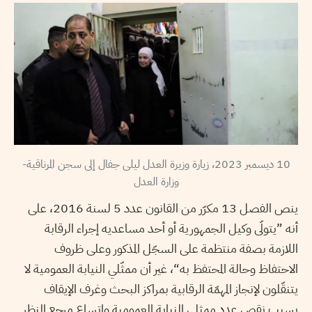
10 ديسمبر 2023، زيارة وزيرة العدل ليلى جفال إلى سجن المرناقية-
وزارة العدل
ينص الفصل 13 مكرّر من القانون عدد 5 لسنة 2016، على
أنه ”يتولّى وكيل الجمهورية أو أحد مساعديه إجراء الرقابة
اللازمة بصفة منتظمة على السجّل المذكور وعلى ظروف
الاحتفاظ وحالة المحتفظ به“، غير أن ممثّلي النيابة العمومية لا
يتنقّلون لإنجاز المهمّة الرقابية بمراكز البحث وغرف الإيقاف
بسبب نقص عدد ممثلي النيابة العمومية واتساع مرجع النظر