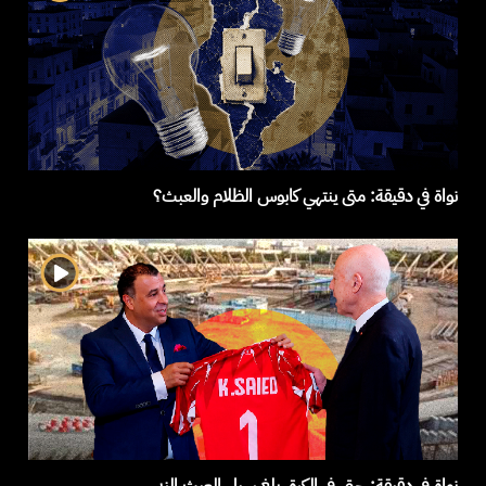
نواة في دقيقة: متى ينتهي كابوس الظلام والعبث؟
نواة في دقيقة: حتى في الكرة، بلغ سيل العبث الزبى