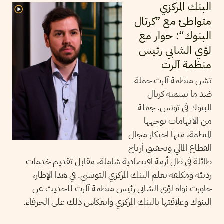
البنك المركزي
متواطئ مع ”كرتال
البنوك“: حوار مع
لؤي الشابي رئيس
منظمة آلرت
تشن منظمة آلرت حملة
ضد ما تسميه كرتال
البنوك في تونس. جملة
من الاتهامات توجهها
المنظمة، منها احتكار مجال
القطاع المالي وتحقيق أرباح
طائلة في ظل أزمة اقتصادية شاملة، مقابل تقديم خدمات
رديئة ومكلفة بعلم البنك المركزي التونسي. في هذا الإطار،
حاورت نواة لؤي الشابي رئيس منظمة آلرت للحديث عن
البنوك وعلاقتها بالبنك المركزي وانعكاس ذلك على الحرفاء.