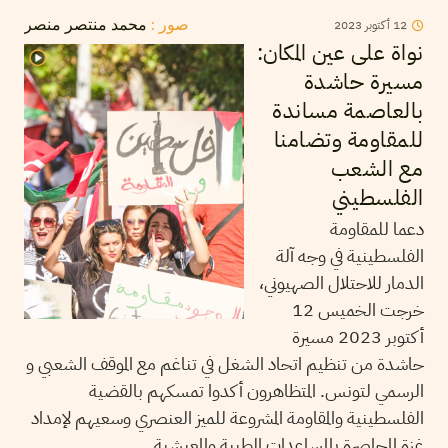
12
أكتوبر
2023
صور :
محمد منتصر منصر
نواة على عين المكان:
مسيرة حاشدة
بالعاصمة مساندة
للمقاومة وتضامنا
مع الشعب
الفلسطيني
دعما للمقاومة
الفلسطينية في وجه آلة
الدمار للاحتلال الصهيوني،
خرجت الخميس 12
أكتوبر 2023 مسيرة
حاشدة من تنظيم اتحاد الشغل في تناغم مع الموقف الشعبي و
الرسمي لتونس. المتظاهرون أكدوا تمسكهم بالقضية
الفلسطينية والمقاومة المشروعة للميز العنصري وسعيهم لإمداد
غزة المحاصرة بالمساعدات الطبية والمعيشية.