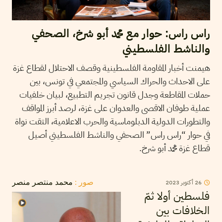
راس راس: حوار مع محمد أبو شرخ، الصحفي
والناشط الفلسطيني
هيمنت أخبار المقاومة الفلسطينية وقصف الاحتلال لقطاع غزة
على الاحداث والحراك السياسي والمجتمعي في تونس، بين
حملات المقاطعة وجدل قانون تجريم التطبيع، لبيان خلفيات
عملية طوفان الاقصى والعدوان على غزة، لرصد أبرز المواقف
والتطورات الدولية الدبلوماسية والحرب الاعلامية، التقت نواة
في حوار “راس راس” الصحفي والناشط الفلسطيني أصيل
قطاع غزة محمد أبو شرخ.
26
أكتوبر
2023
صور :
محمد منتصر منصر
فلسطين أولا ثمّ
الخلافات بين