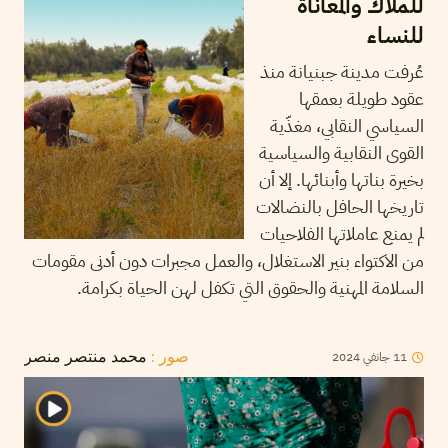
للملاّك والمعاناة
للنساء
عُرفت مدينة جبنيانة منذ
عقود طويلة بعمقها
السياسي النقابي، مغذّية
القوى النقابية والسياسية
بخيرة بناتها وأبنائها. إلا أن
تاريخها الحافل بالنضالات
لم يمنع عاملاتها الفلاحيات
من الاكتواء بنير الاستغلال، والعمل مجبرات دون أدنى مقومات
السلامة المهنية والحقوق التي تكفل لهن الحياة بكرامة.
11
جانفي
2024
صور :
محمد منتصر منصر