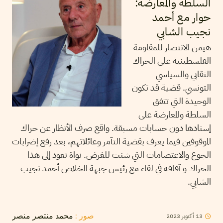
السلطة والمعارضة:
حوار مع أحمد
نجيب الشابي
هيمن الانتصار للمقاومة
الفلسطينية على الحراك
النقابي والسياسي
التونسي. قضية قد تكون
الوحيدة التي تتفق
السلطة والمعارضة على
إسنادها دون حسابات مسبقة. واقع صرف الأنظار عن حراك
الموقوفين فيما يعرف بقضية التآمر وعائلاتهم، بعد رفع إضرابات
الجوع والاعتصامات التي شنت للغرض. نواة تعود إلى هذا
الحراك و آفاقه في لقاء مع رئيس جبهة الخلاص أحمد نجيب
الشابي.
13
أكتوبر
2023
صور :
محمد منتصر منصر