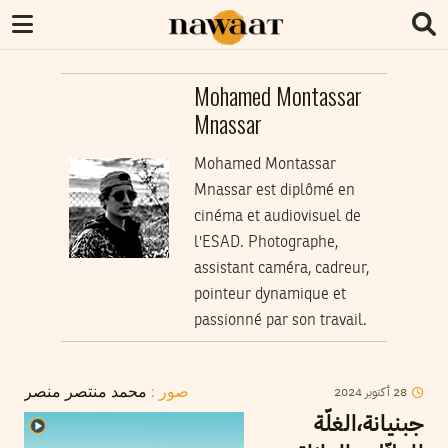
Mohamed Montassar
Mnassar
Mohamed Montassar
Mnassar est diplômé en
cinéma et audiovisuel de
l'ESAD. Photographe,
assistant caméra, cadreur,
pointeur dynamique et
passionné par son travail.
28
أكتوبر
2024
صور :
محمد منتصر منصر
جبنيانة،الغلّة