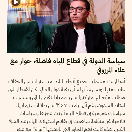
سياسة الدولة في قطاع المياه فاشلة، حوار مع
علاء المرزوقي
أمطار غزيرة شملت جميع أنحاء البلاد بعد سنوات من الجفاف
عانت منها تونس شأنها شأن بقية دول العالم. لكنّ الأمطار التي
هطلت مؤخرا لم تغيّر كثيرا من وضعية النقص المائي ومنسوب
امتلاء السدود، رغم أنّها بلغت 27% من طاقة استيعابها.
سياسات عمومية في قطاع المياه أثبتت عجزها وسياسات
فلاحية غير منظّمة ساهمت في تفاقم استهلاك المياه رغم الشحّ
الكبير. هذه كانت أهمّ المحاور التي ناقشتها ”نواة“ مع علاء