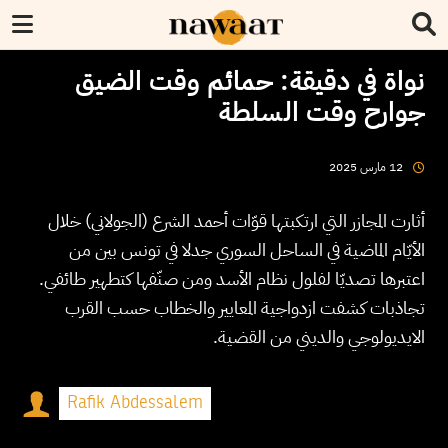
نواة في دقيقة: حمائم وقت الضيق
جوارح وقت السلطة
2025
مارس
12
أثارت المجازر التي ارتكبتها قوّات أحمد الشرع (الجولاني) خلال
الأيّام الماضية في الساحل السوري جدلا في تونس بين من
اعتبرها تصديّا لفلول نظام الأسد ومن صنّفها كتطهير طائفي.
تجاذبات كشفت ازدواجية المعايير والخطاب حسب القرب
الايديولوجي والديني من القضية.
Rafik Abdessalem