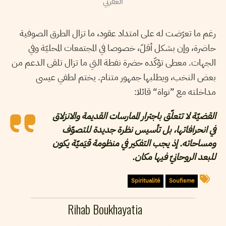
العقربي
رغم ما تعرّضت له على امتداد عقود، ما تزال الطرق الصوفية
حاضرة، وإن بشكل أقلّ، خصوصا في المجتمعات المحليّة وفي
الجهات. معطى تؤكّده حضرة نفطة التي ما تزال تلقى الدعم من
بعض النخب، ويطلبها جمهور متنام. يختم لطفي عيسى
مداخلته مع ”نواة“ قائلا:
القضيّة لا تتعلّق باجترار الممارسات القديمة والانزلاق
في انحرافاتها، بل تأسيس نظرة جديدة للتصوّف
ومساحاته. إذ يجب التفكير في منظومة قيَميّة يكون
للبعد الروحانيّ فيها مكان.
Spiritualité
Soufisme
Rihab Boukhayatia