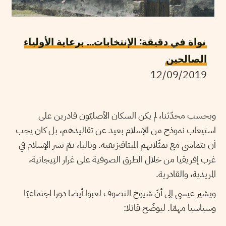
نواة في دقيقة: الإنتخابات… برعاية الأولياء
الصالحين
12/09/2019
وبحسب محدّثنا، لم يكن السكان الأصليّون قادرين على
استيعاب نموذج من الإسلام بعيد عن تقاليدهم، بل كان يجب
أن يتماشى مع تمثّلاتهم الميتافيزيقية. وتاليا، تمّ نشر الإسلام في
غرب إفريقيا من خلال الطرق الصوفية على غرار التِيجانية،
المريدية، والقادرية.
ويشير عيسى إلى أنّ شيوخ التصوف لعبوا أيضا دورا اجتماعيّا
وسياسيا مهمّا. ليوضّح قائلا: