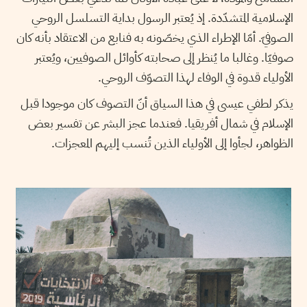
الإسلامية المتشدّدة. إذ يُعتبر الرسول بداية التسلسل الروحي
الصوفيّ. أمّا الإطراء الذي يخصّونه به فنابع من الاعتقاد بأنه كان
صوفيّا. وغالبا ما يُنظر إلى صحابته كأوائل الصوفيين، ويُعتبر
الأولياء قدوة في الوفاء لهذا التصوّف الروحي.
يذكر لطفي عيسى في هذا السياق أنّ التصوف كان موجودا قبل
الإسلام في شمال أفريقيا. فعندما عجز البشر عن تفسير بعض
الظواهر، لجأوا إلى الأولياء الذين تُنسب إليهم المعجزات.