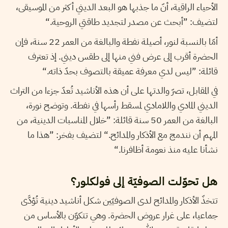
الأحياء الراقية، أنّ ما جذبها هو البعد الديني أكثر من الموسيقى،
لتضيف: ”أبحث عن مصدر لتجديد طاقتي الروحية.“
أمّا بالنسبة لنور، أصيلة نفطة والبالغة من العمر 22 سنة، فإن
الحضرة أقرب إلى عرض فني منها إلى طقس ديني. إذ تعترف
قائلة: ”ليس لدي معرفة عميقة بالتصوف بحدّ ذاته.“
في المقابل، تصرّ والدتها على أن هذه الأناشيد تُعدّ جزءا من التراث
الديني المادي واللامادي لمسقط رأسها في نفطة. وتوضح نورة،
البالغة من العمر 50 سنة قائلة: ”خلال المناسبات الدينية، من
المهم أن نندمج مع الأذكار والمدائح.“ لتضيف بفخر: ”هذا ما
نشأنا عليه منذ نعومة أظافرنا.“
هل تحوّلت الصوفيّة إلى فولكلور؟
تتخذّ الأذكار والمدائح لدى الصوفيّين شكل أناشيد دينية تُؤدَّى
جماعيا، على غرار عروض الحضرة. وهي تتكوّن بالأساس من