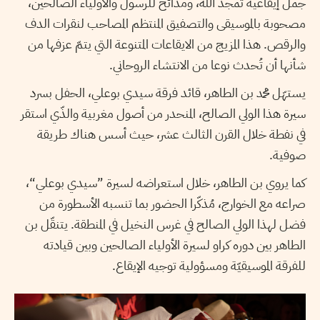
جمل إيقاعية تمجد الله، ومدائح للرسول والأولياء الصالحين،
مصحوبة بالموسيقى والتصفيق المنتظم المصاحب لنقرات الدف
والرقص. هذا المزيج من الايقاعات المتنوعة التي يتمّ عزفها من
شأنها أن تُحدث نوعا من الانتشاء الروحاني.
يستهّل محمد بن الطاهر، قائد فرقة سيدي بوعلي، الحفل بسرد
سيرة هذا الولي الصالح، المنحدر من أصول مغربية والذّي استقر
في نفطة خلال القرن الثالث عشر، حيث أسس هناك طريقة
صوفية.
كما يروي بن الطاهر، خلال استعراضه لسيرة ”سيدي بوعلي“،
صراعه مع الخوارج، مُذكّرا الحضور بما تنسبه الأسطورة من
فضل لهذا الولي الصالح في غرس النخيل في المنطقة. يتنقّل بن
الطاهر بين دوره كراو لسيرة الأولياء الصالحين وبين قيادته
للفرقة الموسيقيّة ومسؤولية توجيه الإيقاع.