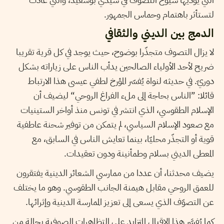
لتستأثر باهتمام وحماس الجمهور.
الدمج بين الديني والثقافي
لا يزال التصوف متجذّرا بوضوح، حيث يوجد في كل قرية تقريبا
ضريح لأحد الأولياء الصالحين يدأب الناس على زياراته بشكل
دوريّ. في حديثه لنواة يُفسّر المؤرخ لطفي عيسى هذا الارتباط
قائلا: ”الناس بحاجة إلى ملء الفراغ الروحي“ ليضيف أن
الإسلام الطقوسي، الذي انتشر في تونس منذ أواخر الستينيات
مع صعود الإسلام السياسي، لم يتمكن من توفير شحنة عاطفية
قوية أو التجذّر محليّا، بينما تعايش الناس في السابق، مع
المعطى الديني بسلام وطمأنينة ودون تعقيدات.
يضيف محدثنا، أن عددا من ممارسي الشعائر الدينية يفتقرون
للعمق الروحي مقابل هيمنة الجانب الطقوسي. وهو ما يختلف
عن التصوّف الذي يسعى إلى تعزيز الممارسة الدينية وإثرائها.
كما يُفسَّر هذا الإقبال المتزايد على التظاهرات الصوفية بحالة من