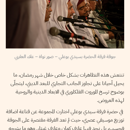
جوقة فرقة الحضرة بسيدي بوعلي – صور نواة – علاء العقربي
تنتعش هذه التظاهرات بشكل خاص خلال شهر رمضان، ما
يحيل أحيانا على تجاوز الجانب التجاري للبعد الديني، ليتجلّى
بوضوح ترسخ الموروث الفلكلوري في الابعاد الدينية والروحية
لهذه العروض.
في حضرة فرقة سيدي بوعلي اختارت المجموعة عن قناعة اضافة
توزيع موسيقي عصري، حيث لم تعد الفرقة مقتصرة على الجوقة
فحسب، بل نجد فيها عازف كمان وعازف غيتار. وهو ما يشرحه