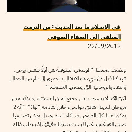
في الإسلام ما بعد الحديث : من التزمت
السلفي إلى الصفاء الصوفي
22/09/2012
ويضيف محدثنا: ”الموسيقى الصوفية هي أولًا طقس روحي.
فهدفنا قبل كلّ شيء هو الانتقال بالجمهور إلى عالم من الجمال
والنقاء والروحانية التي يصنعها التصوّف.”“
لكنّ الأمر لا ينسحب على جميع الفرق الصوفيّة. إذ يؤكّد مدير
مهرجان المدينة، هادي موالحي، خلال لقاء مع ”نواة“: ”أنّه لا
يمكن اعتبار كلّ العروض محاكاة للحضرة، بل يمكن تصنيفها
ضمن الفولكلور، لكنها ليست تصوّفا حقيقيّا، إذ يتطلب ذلك