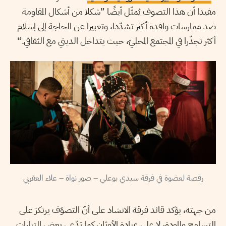
مفيدا أن هذا التصوف يُمثّل أيضًا ”شكلا من أشكال المقاومة
ضد ممارسات وافدة أكثر تشدّدا، وتعبيرا عن الحاجة إلى إسلام
أكثر تجذّرا في المجتمع المحليّ، حيث يتداخل الديني مع الثقافي.“
رقصة لعضوة في فرقة سيدي بوعلي – صور نواة – علاء العقربي
من جهته، يؤكد قائد فرقة الانشاد على أنّ التصوّف يرتكز على
التسامح والمودة، لا على عبادة الأوثان كما تدّعي بعض التيارات