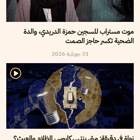
موت مستراب للسجين حمزة الدريدي، والدة
الضحية تكسر حاجز الصمت
31
جويلية
2026
نواة في دقيقة: متى ينتهي كابوس الظلام والعبث؟