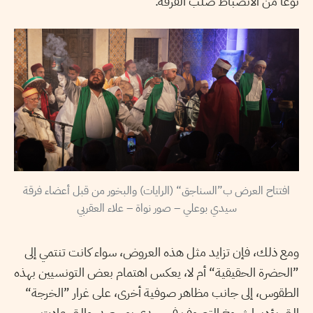
نوعا من الانضباط صلب الفرقة.“
افتتاح العرض ب”السناجق“ (الرايات) والبخور من قبل أعضاء فرقة
سيدي بوعلي – صور نواة – علاء العقربي
ومع ذلك، فإن تزايد مثل هذه العروض، سواء كانت تنتمي إلى
”الحضرة الحقيقية“ أم لا، يعكس اهتمام بعض التونسيين بهذه
الطقوس، إلى جانب مظاهر صوفية أخرى، على غرار ”الخرجة“
التي يؤديها شيوخ التصوف في سيدي بوسعيد، والتي عادت