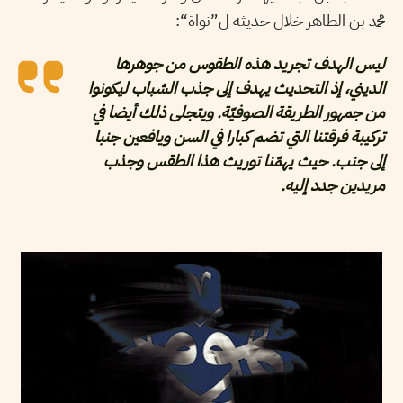
محمد بن الطاهر خلال حديثه ل”نواة“:
ليس الهدف تجريد هذه الطقوس من جوهرها
الديني، إذ التحديث يهدف إلى جذب الشباب ليكونوا
من جمهور الطريقة الصوفيّة. ويتجلى ذلك أيضا في
تركيبة فرقتنا التي تضم كبارا في السن ويافعين جنبا
إلى جنب. حيث يهمّنا توريث هذا الطقس وجذب
مريدين جدد إليه.