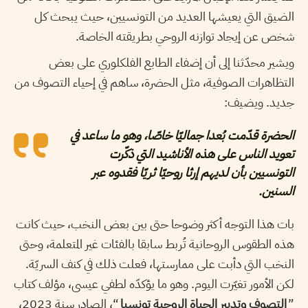
الضيق التي يعيشها العديد من التونسيين، حيث يبحث كل
شخص عن إيجاد توازنه الروحي بطريقته الخاصة.
ويشير محدّثنا إلى أن إضفاء الطابع الفلكلوري على بعض
التظاهرات الصوفية، مثل الحضرة، ساهم في إحياء التصوف من
جديد. ويضيف:
الحضرة قدّمت بُعدا جماليّا خاصّا، وهو ما ساعد في
تعويد الناس على هذه الأناشيد التي ذكّرت
التونسيين بأن لديهم إرثا روحيّا ثريّا فقدوه عبر
السنين.
بات هذا التوجه أكثر وضوحا حتى بين بعض النخب، حيث كانت
هذه الطقوس الروحانية تُربط سابقا بالفئات غير المتعلمة، وحتى
النخب التي دأبت على ممارستها، فعلت ذلك في كنف السريّة.
لكن الأمور تغيّرت اليوم. وهو ما يؤكدّه لطفي عيسى، مؤلف كتاب
”
التصوف وتدبير الحياة الروحية تونسيا
“، الصادر سنة 2023،