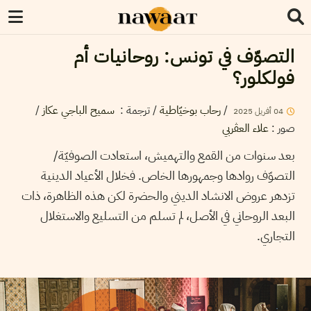
التصوّف في تونس: روحانيات أم
فولكلور؟
/
رحاب بوخيّاطية
/ ترجمة :
سميح الباجي عكاز
/
04
أفريل
2025
صور
:
علاء العڤربي
بعد سنوات من القمع والتهميش، استعادت الصوفيّة/
التصوّف روادها وجمهورها الخاص. فخلال الأعياد الدينية
تزدهر عروض الانشاد الديني والحضرة لكن هذه الظاهرة، ذات
البعد الروحاني في الأصل، لم تسلم من التسليع والاستغلال
التجاري.