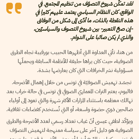
لقد تمكّن شيوخ التصوّف من تنظيم المجتمع. في
الواقع، كان النظام السياسي يعتمد عليهم كثيرا في
هذه النقطة بالذات، ما أدّى إلى شكل من الوفاق
-إن صحّ التعبير- بين شيوخ التصوف والسياسيّين،
والذي لم يكن صائبا على الدوام.
من هنا، تأتي العداوة التي أظهرها الحبيب بورقيبة تجاه الطرق
الصوفية، حيث كان يراها حليفة للأنظمة السابقة ويحملّها
مسؤولية نشر الخرافات التي كان يعارضها بشدة.
تجسّد تهميش الصوفيّة في تونس من خلال إهمال الأضرحة.
فاليوم، يعتبر التراث المعماري الصوفي في تونس في حالة خراب بعد
تهالك معظمه باستثناء المزارات الأكثر شهرة والتي تعود إلى أولياء
صالحين ذوي حضوة واسعة، أو التي تُستخدم كفضاءات ثقافية.
ويؤكّد لطفي عيسى أنّ غياب تعداد رسمي لعدد الأضرحة والطرق
الصوفية هو دليل آخر على سياسة ممنهجة لتهميش التصوّف
في تونس. كما يبرز المؤرخ أيضا أن بعض الأضرحة قد تحولت بعد